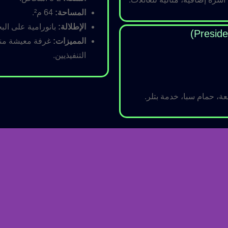
المساحة:
64 م².
الإطلالة:
بانورامية على البح
المميزات:
غرفة معيشة منفص
التنفيذيين.
ة، حمام سبا، خدمة بتلر.