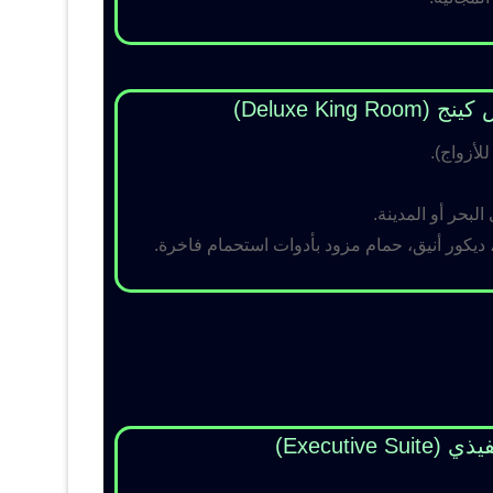
Deluxe King )
لبحر أو المدينة.
 ديكور أنيق، حمام مزود بأدوات استحمام فاخرة.
Executive Su)