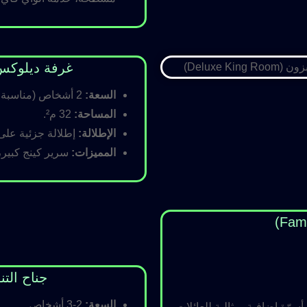
غرفة ديلوكس كينج (Room
السعة:
2 أشخاص (مناسبة للأزواج).
المساحة:
32 م².
الإطلالة:
إطلالة جزئية على ا
المميزات:
سرير كينج كبير،
جناح التنفيذي (ite
السعة:
2-3 أشخاص.
رّة إضافية، مثالية للعائلات.