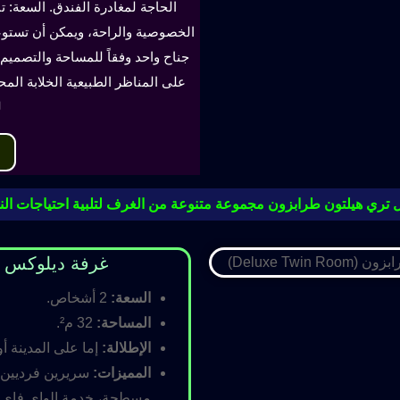
الحاجة لمغادرة الفندق. السعة: ت
جناح واحد وفقاً للمساحة والتصميم. 
على المناظر الطبيعية الخلابة الم
ل
 تري هيلتون طرابزون مجموعة متنوعة من الغرف لتلبية احتياجات النز
غرفة ديلوكس مزدوجة (oom
السعة:
2 أشخاص.
المساحة:
32 م².
الإطلالة:
إما على المدينة أو
المميزات:
سريرين فرديين أ
مسطحة، خدمة الواي فاي ال