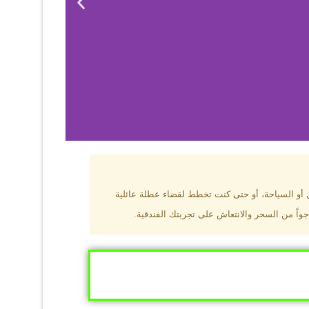
بزون؟
ل أو السياحة، أو حتى كنت تخطط لقضاء عطلة عائلية
جواً من السحر والانتعاش على تجربتك الفندقية.
ى البحر الأسود
ومطاعم عالمية.