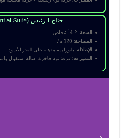
جناح الرئيس (Presidential Suite)
السعة:
2-4 أشخاص.
المساحة:
120 م².
الإطلالة:
بانورامية مذهلة على البحر الأسود.
المميزات:
غرفة نوم فاخرة، صالة استقبال واسع