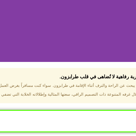
جربة رفاهية لا تُضاهى في قلب طرابزون.​
تختار فندق دبل تري هيلتون طرا
ن يبحث عن الراحة والترف أثناء الإقامة في طرابزون. سواء كنت مسافراً بغرض العم
 غرفه المتنوعة ذات التصميم الراقي، سعتها المثالية وإطلالاته الخلابة التي تضفي 
ب طرابزون بالقرب من أهم المعالم السياحية. إطلالات ساحرة عل
. مرافق متكاملة تشمل مسبحًا داخليًا، سبا، صالة ألعاب رياضية، 
Click Here