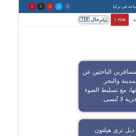
ة
FUN
سافرين الباحثين عن
مدينة والبحر.
تها، مع تسليط الضوء
ربة لا تُنسى.
دبل تري هيلتون