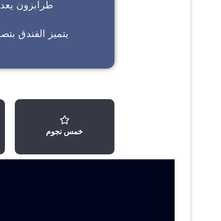
طرابزون
يعد خ
يتميز الفندق بتص
خمس نجوم