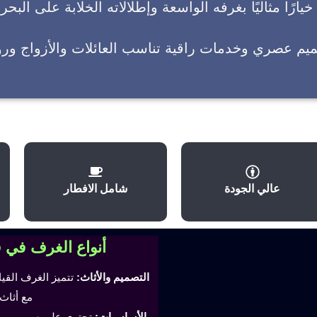
يارًا مثاليًا بغرفه الواسعة وإطلالاته الخلابة على البحر
ميم عصري وخدمات راقية تناسب العائلات والأزواج وروا
عالي الجودة
شامل الافطار
أنواع الغرف في 
التصميم والأثاث:
تتميز الغرف القي
مع أثاث
الأساسيات:
تحتوي على سرير مري