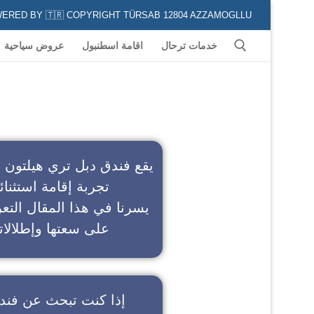
POWERED BY 🇹🇷 COPYRIGHT TÜRSAB 12804 AZZAMOGLLU جميع الخدمات السياحية في كافة المناطق و المدن التركية لكل من يعشق السياحة
خدمات ترحال
اقامة اسطنبول
عروض سياحية
ف
يقع فندق دبل تري هيلتون 
تجربة إقامة استثنائ
يسرنا في هذا المقال التعر
على سعتها وإطلالاته
إذا كنت تبحث عن
فند