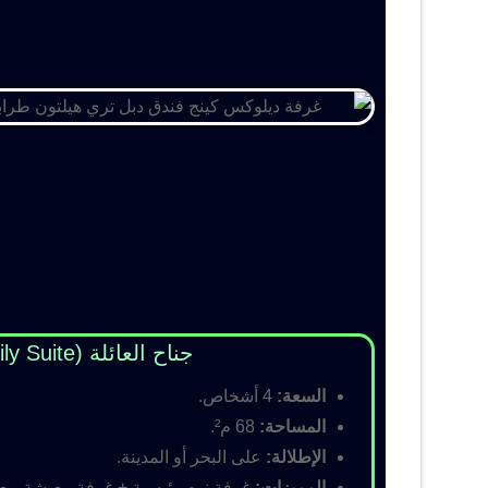
جناح العائلة (Family Suite)
السعة:
4 أشخاص.
المساحة:
68 م².
الإطلالة:
على البحر أو المدينة.
المميزات:
غرفة نوم رئيسية + غرفة معيشة مع أس