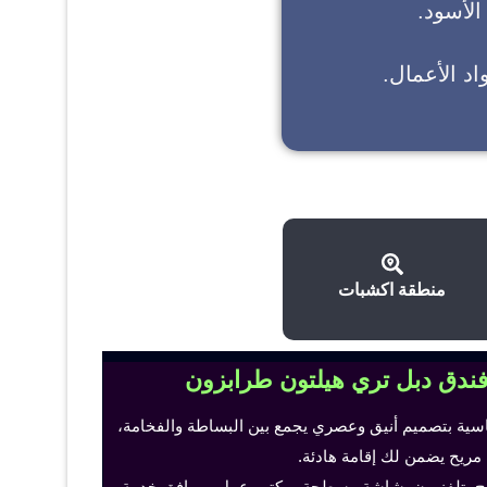
 الأسود.
د الأعمال.
منطقة اكشبات
فندق دبل تري هيلتون طرابزون
اسية بتصميم أنيق وعصري يجمع بين البساطة والفخامة،
 مريح يضمن لك إقامة هادئة.
ح، تلفزيون بشاشة مسطحة، مكتب عمل ومرافق خدمة