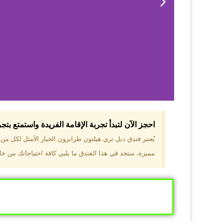
احجز الآن لتبدأ تجربة الإقامة الفريدة واستمتع بت
لماذا 
يُعتبر فندق دبل تري هيلتون طرابزون الخيار الأمثل لكل م
مميزة، ستجد في هذا الفندق ما يلبي كافة احتياجاتك من خلال
موقع مميز في قل
والجبال الخضراء