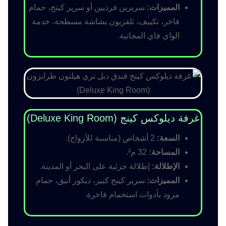
المميزات:
سريرين فرديين أو سرير كينج، حمام
فاخر، تكييف، تلفزيون بشاشة مسطحة، خدمة
الواي فاي المجانية.
غرفة ديلوكس كينج (Deluxe King Room)
السعة:
2 أشخاص (مناسبة للأزواج).
المساحة:
32 م².
الإطلالة:
إطلالة جزئية على البحر أو المدينة.
المميزات:
سرير كينج كبير، ديكور أنيق، حمام
مزود بأدوات استحمام فاخرة.