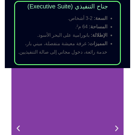
جناح التنفيذي (Executive Suite)
السعة:
2-3 أشخاص.
المساحة:
64 م².
الإطلالة:
بانورامية على البحر الأسود.
المميزات:
غرفة معيشة منفصلة، ميني بار،
خدمة رائعة، دخول مجاني إلى صالة التنفيذيين.