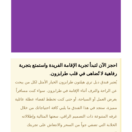
لماذا تختار فندق دبل
احجز الآن لتبدأ تجربة الإقامة الفريدة واستمتع بتجربة
تري هيلتون
رفاهية لا تُضاهى في قلب طرابزون.​
طرابزون؟
يُعتبر فندق دبل تري هيلتون طرابزون الخيار الأمثل لكل من يبحث
عن الراحة والترف أثناء الإقامة في طرابزون. سواء كنت مسافراً
موقع مميز في قلب طرابزون بالقرب
من أهم المعالم السياحية. إطلالات
بغرض العمل أو السياحة، أو حتى كنت تخطط لقضاء عطلة عائلية
ساحرة على البحر الأسود والجبال
مميزة، ستجد في هذا الفندق ما يلبي كافة احتياجاتك من خلال
الخضراء. مرافق متكاملة تشمل
مسبحًا داخليًا، سبا، صالة ألعاب
غرفه المتنوعة ذات التصميم الراقي، سعتها المثالية وإطلالاته
رياضية، ومطاعم عالمية.
الخلابة التي تضفي جواً من السحر والانتعاش على تجربتك