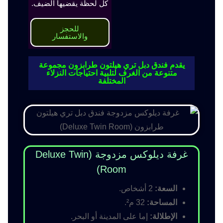
كل لحظة يقضيها الضيف.
للحجز
والاستفسار
يقدم فندق دبل تري هيلتون طرابزون مجموعة
متنوعة من الغرف لتلبية احتياجات النزلاء
المختلفة
غرفة ديلوكس مزدوجة (Deluxe Twin
Room)
السعة:
2 أشخاص.
المساحة:
32 م².
الإطلالة:
إما على المدينة أو البحر.