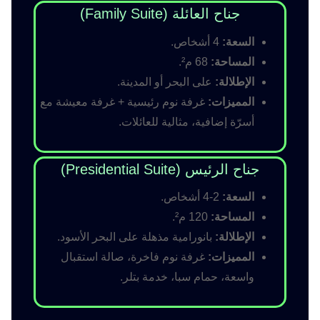
جناح العائلة (Family Suite)
السعة:
4 أشخاص.
المساحة:
68 م².
الإطلالة:
على البحر أو المدينة.
المميزات:
غرفة نوم رئيسية + غرفة معيشة مع
أسرّة إضافية، مثالية للعائلات.
جناح الرئيس (Presidential Suite)
السعة:
2-4 أشخاص.
المساحة:
120 م².
الإطلالة:
بانورامية مذهلة على البحر الأسود.
المميزات:
غرفة نوم فاخرة، صالة استقبال
واسعة، حمام سبا، خدمة بتلر.