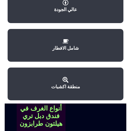
عالي الجودة
شامل الافطار
منطقة اكشبات
أنواع الغرف في
فندق دبل تري
هيلتون طرابزون