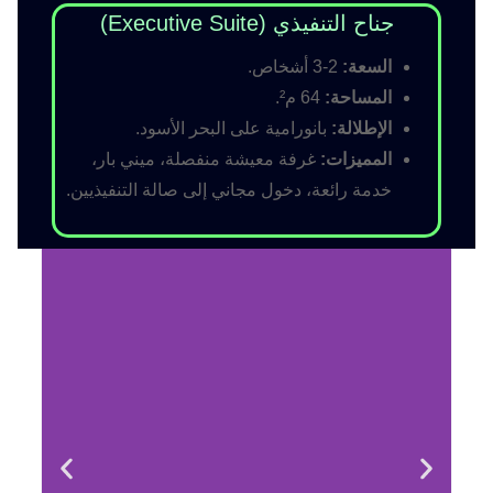
جناح التنفيذي (Executive Suite)
السعة:
2-3 أشخاص.
المساحة:
64 م².
الإطلالة:
بانورامية على البحر الأسود.
المميزات:
غرفة معيشة منفصلة، ميني بار،
خدمة رائعة، دخول مجاني إلى صالة التنفيذيين.