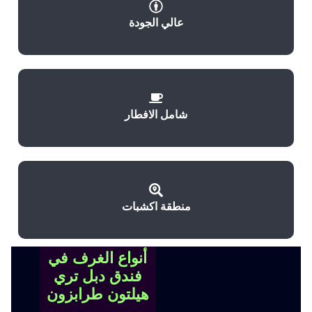
عالي الجودة
شامل الافطار
منطقة اكشبات
أنواع الغرف في
فندق دبل تري
هيلتون طرابزون