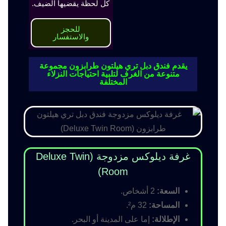
كل لحظة يقضيها الضيف.
للحجز
والاستفسار
يقدم فندق دبل تري هيلتون طرابزون مجموعة
متنوعة من الغرف لتلبية احتياجات النزلاء
المختلفة
غرفة ديلوكس مزدوجة (Deluxe Twin
Room)
السعة:
2 أشخاص.
المساحة:
32 م².
الإطلالة:
إما على المدينة أو البحر.