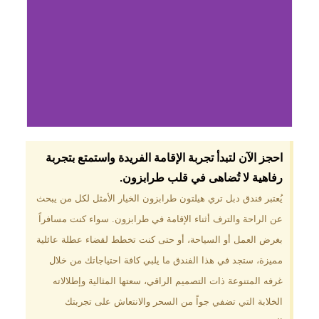
لماذا تختار فندق دبل
احجز الآن لتبدأ تجربة الإقامة الفريدة واستمتع بتجربة
تري هيلتون
رفاهية لا تُضاهى في قلب طرابزون.​
طرابزون؟
يُعتبر فندق دبل تري هيلتون طرابزون الخيار الأمثل لكل من يبحث
عن الراحة والترف أثناء الإقامة في طرابزون. سواء كنت مسافراً
موقع مميز في قلب طرابزون بالقرب
من أهم المعالم السياحية. إطلالات
بغرض العمل أو السياحة، أو حتى كنت تخطط لقضاء عطلة عائلية
ساحرة على البحر الأسود والجبال
مميزة، ستجد في هذا الفندق ما يلبي كافة احتياجاتك من خلال
الخضراء. مرافق متكاملة تشمل
مسبحًا داخليًا، سبا، صالة ألعاب
غرفه المتنوعة ذات التصميم الراقي، سعتها المثالية وإطلالاته
رياضية، ومطاعم عالمية.
الخلابة التي تضفي جواً من السحر والانتعاش على تجربتك