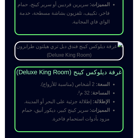
المميزات:
سريرين فرديين أو سرير كينج، حمام
فاخر، تكييف، تلفزيون بشاشة مسطحة، خدمة
الواي فاي المجانية.
غرفة ديلوكس كينج (Deluxe King Room)
السعة:
2 أشخاص (مناسبة للأزواج).
المساحة:
32 م².
الإطلالة:
إطلالة جزئية على البحر أو المدينة.
المميزات:
سرير كينج كبير، ديكور أنيق، حمام
مزود بأدوات استحمام فاخرة.