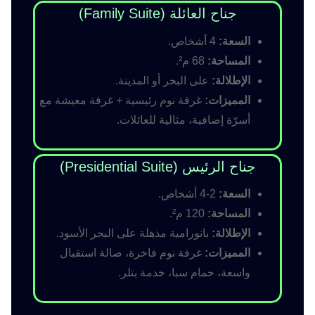
جناح العائلة (Family Suite)
السعة:
4 أشخاص.
المساحة:
68 م².
الإطلالة:
على البحر أو المدينة.
المميزات:
غرفة نوم رئيسية + غرفة معيشة مع
أسرّة إضافية، مثالية للعائلات.
جناح الرئيس (Presidential Suite)
السعة:
2-4 أشخاص.
المساحة:
120 م².
الإطلالة:
بانورامية مذهلة على البحر الأسود.
المميزات:
غرفة نوم فاخرة، صالة استقبال
واسعة، حمام سبا، خدمة بتلر.