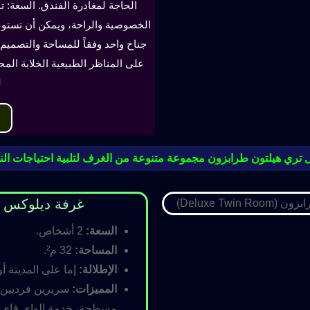
الحاجة لمغادرة الفندق. السعة: ت
جناح واحد وفقاً للمساحة والتصميم. 
على المناظر الطبيعية الخلابة الم
ل
 تري هيلتون طرابزون مجموعة متنوعة من الغرف لتلبية احتياجات النز
غرفة ديلوكس مزدوجة (oom
السعة:
2 أشخاص.
المساحة:
32 م².
الإطلالة:
إما على المدينة أو
المميزات:
سريرين فرديين أ
مسطحة، خدمة الواي فاي ال