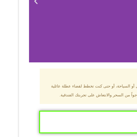
بزون؟
ل أو السياحة، أو حتى كنت تخطط لقضاء عطلة عائلية
جواً من السحر والانتعاش على تجربتك الفندقية.
ى البحر الأسود
ومطاعم عالمية.