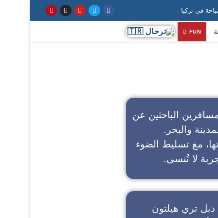
ة
FUN
سافرين الباحثين عن
مدينة والبحر.
تها، مع تسليط الضوء
ربة لا تُنسى.
دبل تري هيلتون