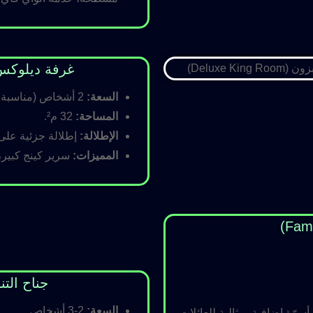
غرفة ديلوكس كينج (Room
السعة:
2 أشخاص (مناسبة للأزواج).
المساحة:
32 م².
الإطلالة:
إطلالة جزئية على ا
المميزات:
سرير كينج كبير،
جناح التنفيذي (ite
السعة:
2-3 أشخاص.
رّة إضافية، مثالية للعائلات.