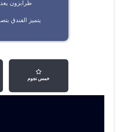
طرابزون
يعد خ
يتميز الفندق بتص
خمس نجوم