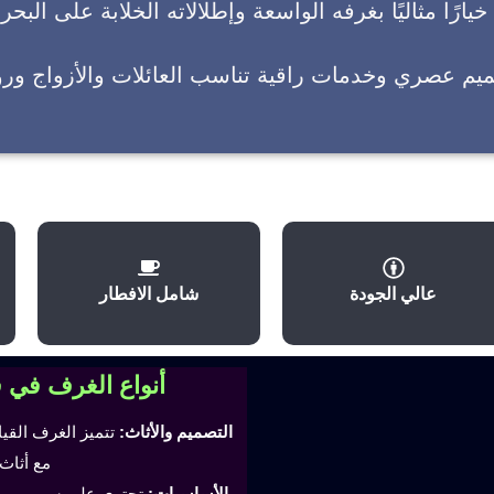
يارًا مثاليًا بغرفه الواسعة وإطلالاته الخلابة على البحر
ميم عصري وخدمات راقية تناسب العائلات والأزواج وروا
عالي الجودة
شامل الافطار
أنواع الغرف في 
التصميم والأثاث:
تتميز الغرف القي
مع أثاث
الأساسيات:
تحتوي على سرير مري