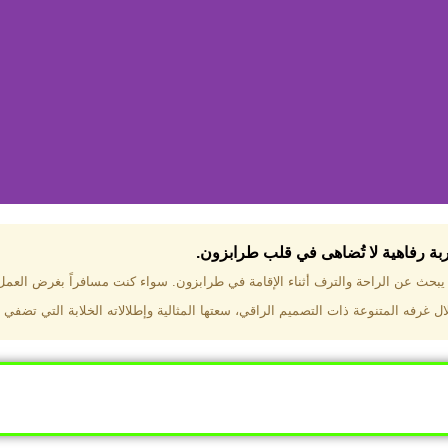
جربة رفاهية لا تُضاهى في قلب طرابزون.​
تختار فندق دبل تري هيلتون طرا
ن يبحث عن الراحة والترف أثناء الإقامة في طرابزون. سواء كنت مسافراً بغرض العم
 غرفه المتنوعة ذات التصميم الراقي، سعتها المثالية وإطلالاته الخلابة التي تضفي 
ب طرابزون بالقرب من أهم المعالم السياحية. إطلالات ساحرة عل
. مرافق متكاملة تشمل مسبحًا داخليًا، سبا، صالة ألعاب رياضية، 
Click Here