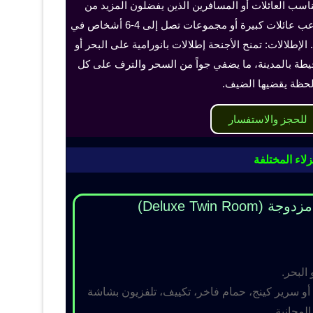
ناسب العائلات أو المسافرين الذين يفضلون المزيد من
الخصوصية والراحة، ويمكن أن تستوعب عائلات كبيرة أو مجموعات تصل إلى 4-6 أشخاص في
الإطلالات: تمنح الأجنحة إطلالات بانورامية على البحر أو
حيطة بالمدينة، ما يضفي جواً من السحر والترف على كل
حظة يقضيها الضيف.
للحجز والاستفسار
لاء المختلفة
Deluxe Twin R)
 البحر.
و سرير كينج، حمام فاخر، تكييف، تلفزيون بشاشة
مجانية.