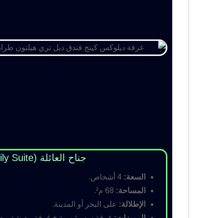
جناح العائلة (Family Suite)
السعة:
4 أشخاص.
المساحة:
68 م².
الإطلالة:
على البحر أو المدينة.
المميزات:
غرفة نوم رئيسية + غرفة معيشة مع أس