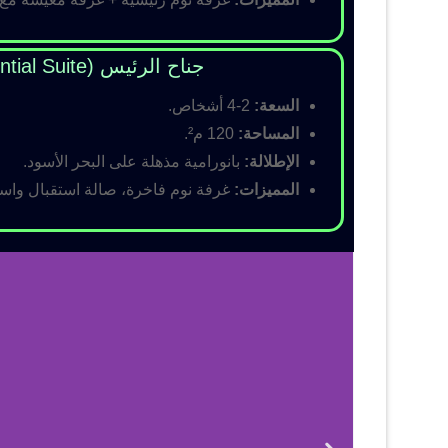
جناح الرئيس (Presidential Suite)
السعة:
2-4 أشخاص.
المساحة:
120 م².
الإطلالة:
بانورامية مذهلة على البحر الأسود.
المميزات:
غرفة نوم فاخرة، صالة استقبال واسع