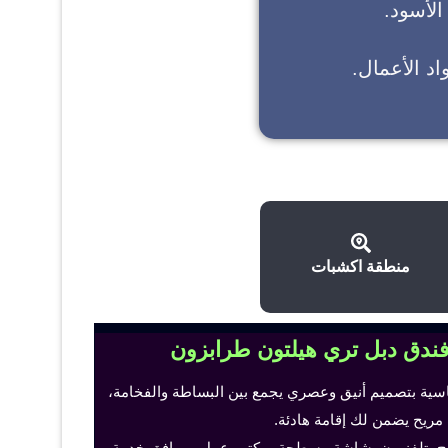
 الأسود.
د الأعمال.
منطقة اكشبات
فندق دبل تري هيلتون طرابزون
اسية بتصميم أنيق وعصري يجمع بين البساطة والفخامة،
 مريح يضمن لك إقامة هادئة.
ح، تلفزيون بشاشة مسطحة، مكتب عمل ومرافق خدمة