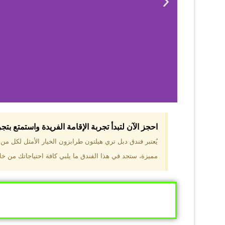
احجز الآن لتبدأ تجربة الإقامة الفريدة واستمتع بت
لماذا 
يُعتبر فندق دبل تري هيلتون طرابزون الخيار الأمثل لكل م
مميزة، ستجد في هذا الفندق ما يلبي كافة احتياجاتك من خلال
موقع مميز في قل
والجبال الخضراء