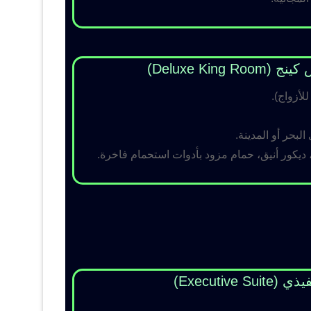
Deluxe King )
لبحر أو المدينة.
 ديكور أنيق، حمام مزود بأدوات استحمام فاخرة.
Executive Su)