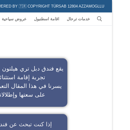
POWERED BY 🇹🇷 COPYRIGHT TÜRSAB 12804 AZZAMOGLLU جميع الخدمات السياحية في كافة المناطق و المدن التركية لكل من يعشق السياحة
خدمات ترحال
اقامة اسطنبول
عروض سياحية
ف
يقع فندق دبل تري هيلتون 
تجربة إقامة استثنائ
يسرنا في هذا المقال التعر
على سعتها وإطلالاته
إذا كنت تبحث عن
فند