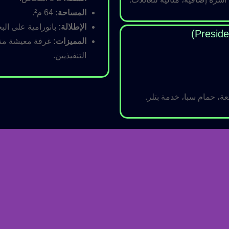
المساحة:
64 م².
الإطلالة:
بانورامية على البح
المميزات:
غرفة معيشة منفص
التنفيذيين.
ة، حمام سبا، خدمة بتلر.