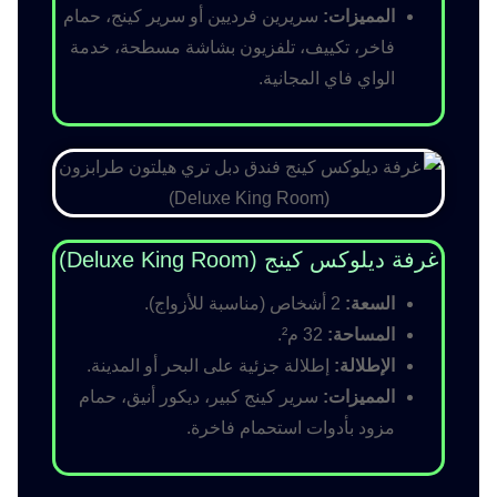
المميزات:
سريرين فرديين أو سرير كينج، حمام
فاخر، تكييف، تلفزيون بشاشة مسطحة، خدمة
الواي فاي المجانية.
غرفة ديلوكس كينج (Deluxe King Room)
السعة:
2 أشخاص (مناسبة للأزواج).
المساحة:
32 م².
الإطلالة:
إطلالة جزئية على البحر أو المدينة.
المميزات:
سرير كينج كبير، ديكور أنيق، حمام
مزود بأدوات استحمام فاخرة.