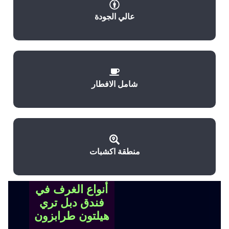
عالي الجودة
شامل الافطار
منطقة اكشبات
أنواع الغرف في
فندق دبل تري
هيلتون طرابزون