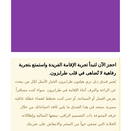
لماذا تختار فندق دبل
احجز الآن لتبدأ تجربة الإقامة الفريدة واستمتع بتجربة
تري هيلتون
رفاهية لا تُضاهى في قلب طرابزون.​
طرابزون؟
يُعتبر فندق دبل تري هيلتون طرابزون الخيار الأمثل لكل من يبحث
عن الراحة والترف أثناء الإقامة في طرابزون. سواء كنت مسافراً
موقع مميز في قلب طرابزون بالقرب
من أهم المعالم السياحية. إطلالات
بغرض العمل أو السياحة، أو حتى كنت تخطط لقضاء عطلة عائلية
ساحرة على البحر الأسود والجبال
مميزة، ستجد في هذا الفندق ما يلبي كافة احتياجاتك من خلال
الخضراء. مرافق متكاملة تشمل
مسبحًا داخليًا، سبا، صالة ألعاب
غرفه المتنوعة ذات التصميم الراقي، سعتها المثالية وإطلالاته
رياضية، ومطاعم عالمية.
الخلابة التي تضفي جواً من السحر والانتعاش على تجربتك