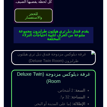
كل لحظة يقضيها الضيف.
للحجز
والاستفسار
يقدم فندق دبل تري هيلتون طرابزون مجموعة
متنوعة من الغرف لتلبية احتياجات النزلاء
المختلفة
غرفة ديلوكس مزدوجة (Deluxe Twin
Room)
السعة:
2 أشخاص.
المساحة:
32 م².
الإطلالة:
إما على المدينة أو البحر.