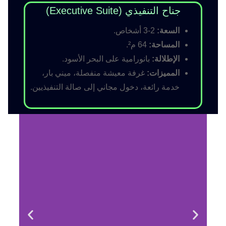
جناح التنفيذي (Executive Suite)
السعة:
2-3 أشخاص.
المساحة:
64 م².
الإطلالة:
بانورامية على البحر الأسود.
المميزات:
غرفة معيشة منفصلة، ميني بار،
خدمة رائعة، دخول مجاني إلى صالة التنفيذيين.