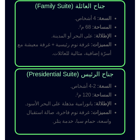
جناح العائلة (Family Suite)
السعة:
4 أشخاص.
المساحة:
68 م².
الإطلالة:
على البحر أو المدينة.
المميزات:
غرفة نوم رئيسية + غرفة معيشة مع
أسرّة إضافية، مثالية للعائلات.
جناح الرئيس (Presidential Suite)
السعة:
2-4 أشخاص.
المساحة:
120 م².
الإطلالة:
بانورامية مذهلة على البحر الأسود.
المميزات:
غرفة نوم فاخرة، صالة استقبال
واسعة، حمام سبا، خدمة بتلر.