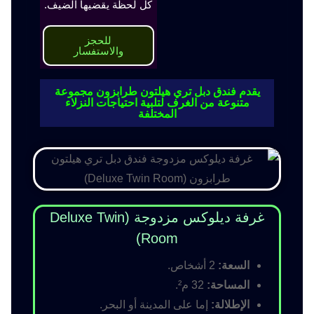
كل لحظة يقضيها الضيف.
للحجز
والاستفسار
يقدم فندق دبل تري هيلتون طرابزون مجموعة
متنوعة من الغرف لتلبية احتياجات النزلاء
المختلفة
غرفة ديلوكس مزدوجة (Deluxe Twin
Room)
السعة:
2 أشخاص.
المساحة:
32 م².
الإطلالة:
إما على المدينة أو البحر.