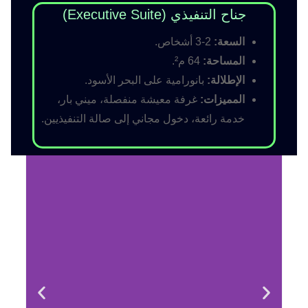
جناح التنفيذي (Executive Suite)
السعة:
2-3 أشخاص.
المساحة:
64 م².
الإطلالة:
بانورامية على البحر الأسود.
المميزات:
غرفة معيشة منفصلة، ميني بار،
خدمة رائعة، دخول مجاني إلى صالة التنفيذيين.