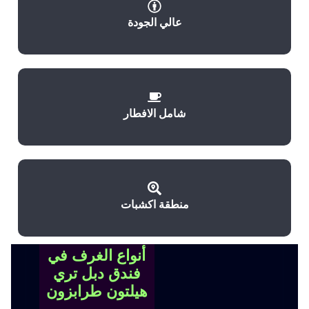
عالي الجودة
شامل الافطار
منطقة اكشبات
أنواع الغرف في
فندق دبل تري
هيلتون طرابزون