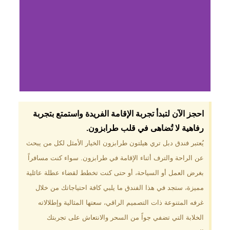
لماذا تختار فندق دبل
احجز الآن لتبدأ تجربة الإقامة الفريدة واستمتع بتجربة
تري هيلتون
رفاهية لا تُضاهى في قلب طرابزون.​
طرابزون؟
يُعتبر فندق دبل تري هيلتون طرابزون الخيار الأمثل لكل من يبحث
عن الراحة والترف أثناء الإقامة في طرابزون. سواء كنت مسافراً
موقع مميز في قلب طرابزون بالقرب
من أهم المعالم السياحية. إطلالات
بغرض العمل أو السياحة، أو حتى كنت تخطط لقضاء عطلة عائلية
ساحرة على البحر الأسود والجبال
مميزة، ستجد في هذا الفندق ما يلبي كافة احتياجاتك من خلال
الخضراء. مرافق متكاملة تشمل
مسبحًا داخليًا، سبا، صالة ألعاب
غرفه المتنوعة ذات التصميم الراقي، سعتها المثالية وإطلالاته
رياضية، ومطاعم عالمية.
الخلابة التي تضفي جواً من السحر والانتعاش على تجربتك