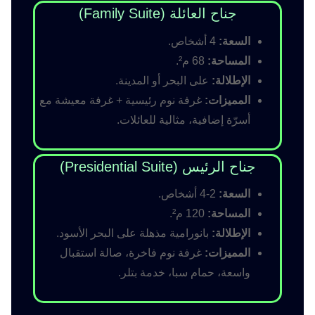
جناح العائلة (Family Suite)
السعة:
4 أشخاص.
المساحة:
68 م².
الإطلالة:
على البحر أو المدينة.
المميزات:
غرفة نوم رئيسية + غرفة معيشة مع
أسرّة إضافية، مثالية للعائلات.
جناح الرئيس (Presidential Suite)
السعة:
2-4 أشخاص.
المساحة:
120 م².
الإطلالة:
بانورامية مذهلة على البحر الأسود.
المميزات:
غرفة نوم فاخرة، صالة استقبال
واسعة، حمام سبا، خدمة بتلر.