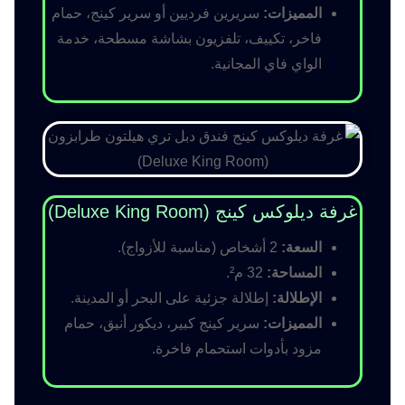
المميزات:
سريرين فرديين أو سرير كينج، حمام
فاخر، تكييف، تلفزيون بشاشة مسطحة، خدمة
الواي فاي المجانية.
غرفة ديلوكس كينج (Deluxe King Room)
السعة:
2 أشخاص (مناسبة للأزواج).
المساحة:
32 م².
الإطلالة:
إطلالة جزئية على البحر أو المدينة.
المميزات:
سرير كينج كبير، ديكور أنيق، حمام
مزود بأدوات استحمام فاخرة.