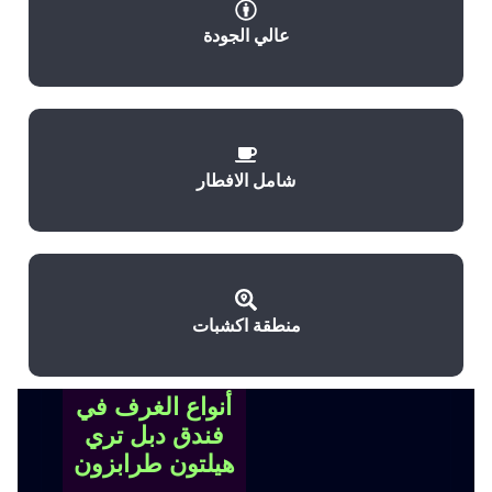
عالي الجودة
شامل الافطار
منطقة اكشبات
أنواع الغرف في
فندق دبل تري
هيلتون طرابزون