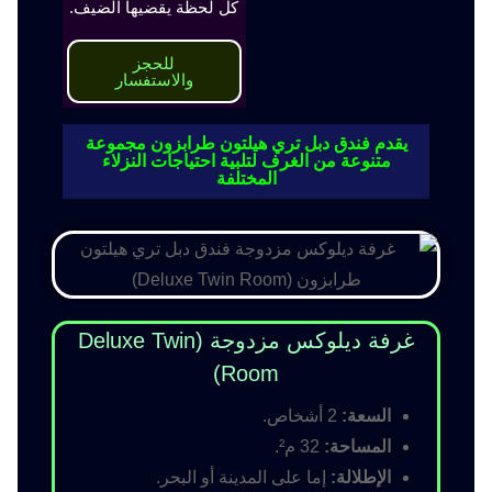
كل لحظة يقضيها الضيف.
للحجز
والاستفسار
يقدم فندق دبل تري هيلتون طرابزون مجموعة
متنوعة من الغرف لتلبية احتياجات النزلاء
المختلفة
غرفة ديلوكس مزدوجة (Deluxe Twin
Room)
السعة:
2 أشخاص.
المساحة:
32 م².
الإطلالة:
إما على المدينة أو البحر.