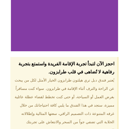
لماذا تختار فندق دبل
احجز الآن لتبدأ تجربة الإقامة الفريدة واستمتع بتجربة
تري هيلتون
رفاهية لا تُضاهى في قلب طرابزون.​
طرابزون؟
يُعتبر فندق دبل تري هيلتون طرابزون الخيار الأمثل لكل من يبحث
عن الراحة والترف أثناء الإقامة في طرابزون. سواء كنت مسافراً
موقع مميز في قلب طرابزون بالقرب
من أهم المعالم السياحية. إطلالات
بغرض العمل أو السياحة، أو حتى كنت تخطط لقضاء عطلة عائلية
ساحرة على البحر الأسود والجبال
مميزة، ستجد في هذا الفندق ما يلبي كافة احتياجاتك من خلال
الخضراء. مرافق متكاملة تشمل
مسبحًا داخليًا، سبا، صالة ألعاب
غرفه المتنوعة ذات التصميم الراقي، سعتها المثالية وإطلالاته
رياضية، ومطاعم عالمية.
الخلابة التي تضفي جواً من السحر والانتعاش على تجربتك