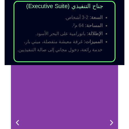
جناح التنفيذي (Executive Suite)
السعة:
2-3 أشخاص.
المساحة:
64 م².
الإطلالة:
بانورامية على البحر الأسود.
المميزات:
غرفة معيشة منفصلة، ميني بار،
خدمة رائعة، دخول مجاني إلى صالة التنفيذيين.