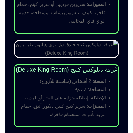
المميزات:
سريرين فرديين أو سرير كينج، حمام
فاخر، تكييف، تلفزيون بشاشة مسطحة، خدمة
الواي فاي المجانية.
غرفة ديلوكس كينج (Deluxe King Room)
السعة:
2 أشخاص (مناسبة للأزواج).
المساحة:
32 م².
الإطلالة:
إطلالة جزئية على البحر أو المدينة.
المميزات:
سرير كينج كبير، ديكور أنيق، حمام
مزود بأدوات استحمام فاخرة.