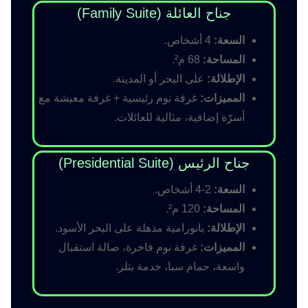
جناح العائلة (Family Suite)
السعة:
4 أشخاص.
المساحة:
68 م².
الإطلالة:
على البحر أو المدينة.
المميزات:
غرفة نوم رئيسية + غرفة معيشة مع
أسرّة إضافية، مثالية للعائلات.
جناح الرئيس (Presidential Suite)
السعة:
2-4 أشخاص.
المساحة:
120 م².
الإطلالة:
بانورامية مذهلة على البحر الأسود.
المميزات:
غرفة نوم فاخرة، صالة استقبال
واسعة، حمام سبا، خدمة بتلر.