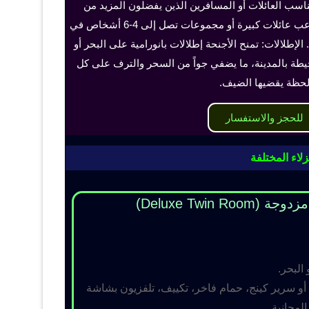
ناسب العائلات أو المسافرين الذين يفضلون المزيد من
الخصوصية والراحة، ويمكن أن تستوعب عائلات كبيرة أو مجموعات تصل إلى 4-6 أشخاص في
الإطلالات: تمنح الأجنحة إطلالات بانورامية على البحر أو
حيطة بالمدينة، ما يضفي جواً من السحر والترف على كل
حظة يقضيها الضيف.
للحجز والاستفسار
لاء المختلفة
Deluxe Twin R)
 البحر.
و سرير كينج، حمام فاخر، تكييف، تلفزيون بشاشة
مجانية.