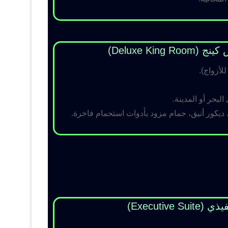
Deluxe King )
لبحر أو المدينة.
 ديكور أنيق، حمام مزود بأدوات استحمام فاخرة.
Executive Su)