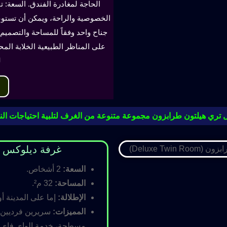
الحاجة لمغادرة الفندق. السعة: ت
جناح واحد وفقاً للمساحة والتصميم. 
على المناظر الطبيعية الخلابة الم
ل
 تري هيلتون طرابزون مجموعة متنوعة من الغرف لتلبية احتياجات النز
غرفة ديلوكس مزدوجة (oom
السعة:
2 أشخاص.
المساحة:
32 م².
الإطلالة:
إما على المدينة أو
المميزات:
سريرين فرديين أ
مسطحة، خدمة الواي فاي ال