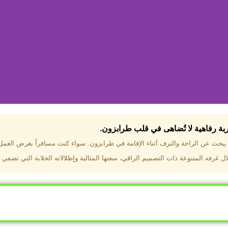
جربة رفاهية لا تُضاهى في قلب طرابزون.​
تختار فندق دبل تري هيلتون طرا
ن يبحث عن الراحة والترف أثناء الإقامة في طرابزون. سواء كنت مسافراً بغرض العم
 غرفه المتنوعة ذات التصميم الراقي، سعتها المثالية وإطلالاته الخلابة التي تضفي 
ب طرابزون بالقرب من أهم المعالم السياحية. إطلالات ساحرة عل
. مرافق متكاملة تشمل مسبحًا داخليًا، سبا، صالة ألعاب رياضية، 
Click Here