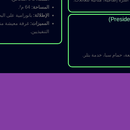
المساحة:
64 م².
الإطلالة:
بانورامية على البح
المميزات:
غرفة معيشة منفص
التنفيذيين.
ة، حمام سبا، خدمة بتلر.