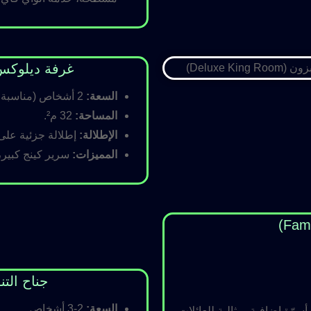
غرفة ديلوكس كينج (Room
السعة:
2 أشخاص (مناسبة للأزواج).
المساحة:
32 م².
الإطلالة:
إطلالة جزئية على ا
المميزات:
سرير كينج كبير،
جناح التنفيذي (ite
السعة:
2-3 أشخاص.
رّة إضافية، مثالية للعائلات.