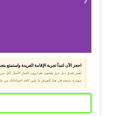
احجز الآن لتبدأ تجربة الإقامة الفريدة واستمتع بت
لماذا 
يُعتبر فندق دبل تري هيلتون طرابزون الخيار الأمثل لكل م
مميزة، ستجد في هذا الفندق ما يلبي كافة احتياجاتك من خلال
موقع مميز في قل
والجبال الخضراء