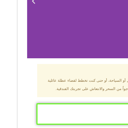
بزون؟
ل أو السياحة، أو حتى كنت تخطط لقضاء عطلة عائلية
جواً من السحر والانتعاش على تجربتك الفندقية.
ى البحر الأسود
ومطاعم عالمية.