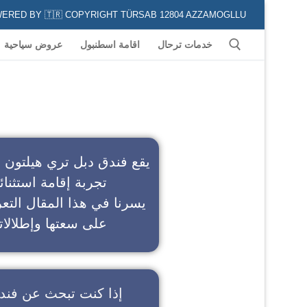
POWERED BY 🇹🇷 COPYRIGHT TÜRSAB 12804 AZZAMOGLLU جميع الخدمات السياحية في كافة المناطق و المدن التركية لكل من يعشق السياحة
خدمات ترحال
اقامة اسطنبول
عروض سياحية
ف
يقع فندق دبل تري هيلتون 
تجربة إقامة استثنائ
يسرنا في هذا المقال التعر
على سعتها وإطلالاته
إذا كنت تبحث عن
فند