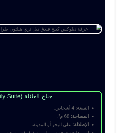
جناح العائلة (Family Suite)
السعة:
4 أشخاص.
المساحة:
68 م².
الإطلالة:
على البحر أو المدينة.
المميزات:
غرفة نوم رئيسية + غرفة معيشة مع أس