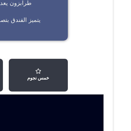
طرابزون
يعد خ
يتميز الفندق بتص
خمس نجوم