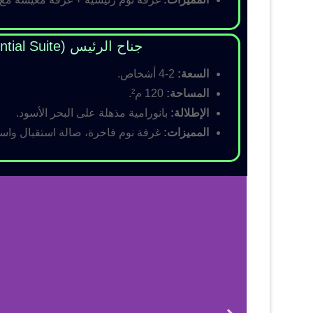
جناح الرئيس (Presidential Suite)
السعة:
2-4 أشخاص.
المساحة:
120 م².
الإطلالة:
بانورامية مذهلة على البحر الأسود.
المميزات:
غرفة نوم فاخرة، صالة استقبال واسع