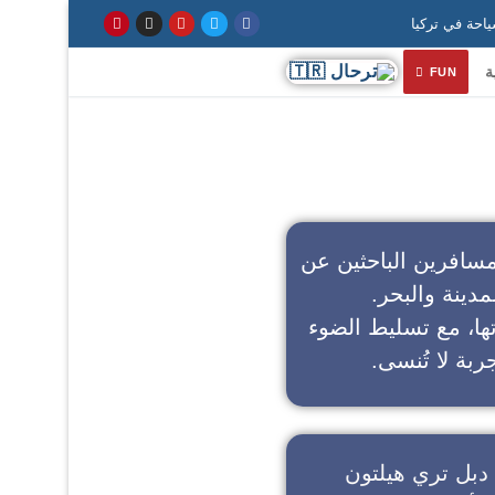
ة
FUN
سافرين الباحثين عن
مدينة والبحر.
تها، مع تسليط الضوء
ربة لا تُنسى.
دبل تري هيلتون