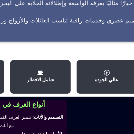
يارًا مثاليًا بغرفه الواسعة وإطلالاته الخلابة على البحر
ميم عصري وخدمات راقية تناسب العائلات والأزواج وروا
عالي الجودة
شامل الافطار
أنواع الغرف في 
التصميم والأثاث:
تتميز الغرف القي
مع أثاث
الأساسيات:
تحتوي على سرير مري