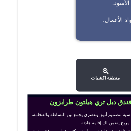
 الأسود.
د الأعمال.
منطقة اكشبات
فندق دبل تري هيلتون طرابزون
اسية بتصميم أنيق وعصري يجمع بين البساطة والفخامة،
 مريح يضمن لك إقامة هادئة.
ح، تلفزيون بشاشة مسطحة، مكتب عمل ومرافق خدمة