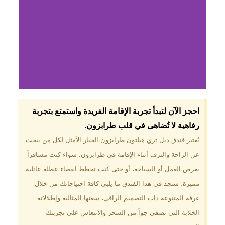
لماذا تختار فندق دبل
احجز الآن لتبدأ تجربة الإقامة الفريدة واستمتع بتجربة
تري هيلتون
رفاهية لا تُضاهى في قلب طرابزون.​
طرابزون؟
يُعتبر فندق دبل تري هيلتون طرابزون الخيار الأمثل لكل من يبحث
عن الراحة والترف أثناء الإقامة في طرابزون. سواء كنت مسافراً
موقع مميز في قلب طرابزون بالقرب
من أهم المعالم السياحية. إطلالات
بغرض العمل أو السياحة، أو حتى كنت تخطط لقضاء عطلة عائلية
ساحرة على البحر الأسود والجبال
مميزة، ستجد في هذا الفندق ما يلبي كافة احتياجاتك من خلال
الخضراء. مرافق متكاملة تشمل
مسبحًا داخليًا، سبا، صالة ألعاب
غرفه المتنوعة ذات التصميم الراقي، سعتها المثالية وإطلالاته
رياضية، ومطاعم عالمية.
الخلابة التي تضفي جواً من السحر والانتعاش على تجربتك