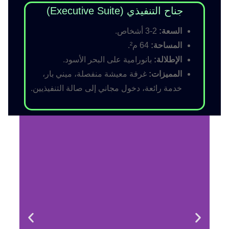
جناح التنفيذي (Executive Suite)
السعة:
2-3 أشخاص.
المساحة:
64 م².
الإطلالة:
بانورامية على البحر الأسود.
المميزات:
غرفة معيشة منفصلة، ميني بار،
خدمة رائعة، دخول مجاني إلى صالة التنفيذيين.