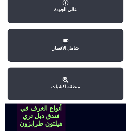
عالي الجودة
شامل الافطار
منطقة اكشبات
أنواع الغرف في
فندق دبل تري
هيلتون طرابزون