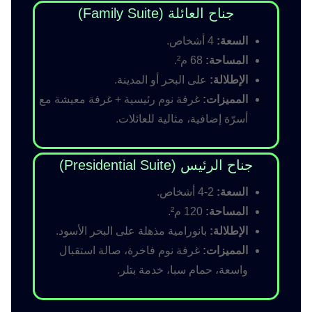
جناح العائلة (Family Suite)
السعة:
4 أشخاص.
المساحة:
68 م².
الإطلالة:
على البحر أو المدينة.
المميزات:
غرفة نوم رئيسية + غرفة معيشة مع
أسرّة إضافية، مثالية للعائلات.
جناح الرئيس (Presidential Suite)
السعة:
2-4 أشخاص.
المساحة:
120 م².
الإطلالة:
بانورامية مذهلة على البحر الأسود.
المميزات:
غرفة نوم فاخرة، صالة استقبال
واسعة، حمام سبا، خدمة بتلر.