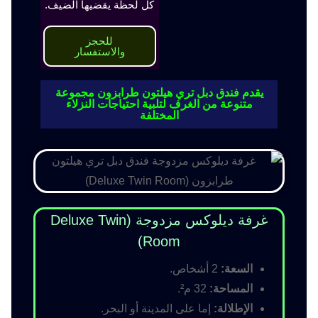
كل لحظة يقضيها الضيف.
للحجز
والاستفسار
يقدم فندق دبل تري هيلتون طرابزون مجموعة
متنوعة من الغرف لتلبية احتياجات النزلاء
المختلفة
غرفة ديلوكس مزدوجة (Deluxe Twin
Room)
السعة:
2 أشخاص.
المساحة:
32 م².
الإطلالة:
إما على المدينة أو البحر.