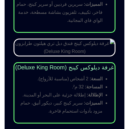
المميزات:
سريرين فرديين أو سرير كينج، حمام
فاخر، تكييف، تلفزيون بشاشة مسطحة، خدمة
الواي فاي المجانية.
غرفة ديلوكس كينج (Deluxe King Room)
السعة:
2 أشخاص (مناسبة للأزواج).
المساحة:
32 م².
الإطلالة:
إطلالة جزئية على البحر أو المدينة.
المميزات:
سرير كينج كبير، ديكور أنيق، حمام
مزود بأدوات استحمام فاخرة.