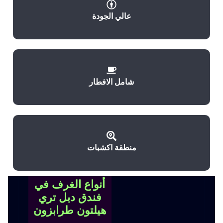
عالي الجودة
شامل الافطار
منطقة اكشبات
أنواع الغرف في
فندق دبل تري
هيلتون طرابزون