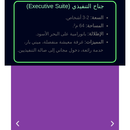
جناح التنفيذي (Executive Suite)
السعة:
2-3 أشخاص.
المساحة:
64 م².
الإطلالة:
بانورامية على البحر الأسود.
المميزات:
غرفة معيشة منفصلة، ميني بار،
خدمة رائعة، دخول مجاني إلى صالة التنفيذيين.