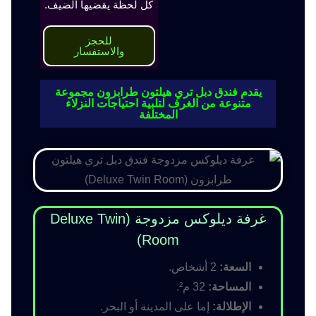
كل لحظة يقضيها الضيف.
للحجز
والاستفسار
يقدم فندق دبل تري هيلتون طرابزون مجموعة
متنوعة من الغرف لتلبية احتياجات النزلاء
المختلفة
غرفة ديلوكس مزدوجة (Deluxe Twin
Room)
السعة:
2 أشخاص.
المساحة:
32 م².
الإطلالة:
إما على المدينة أو البحر.