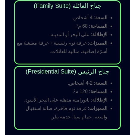
جناح العائلة (Family Suite)
السعة:
4 أشخاص.
المساحة:
68 م².
الإطلالة:
على البحر أو المدينة.
المميزات:
غرفة نوم رئيسية + غرفة معيشة مع
أسرّة إضافية، مثالية للعائلات.
جناح الرئيس (Presidential Suite)
السعة:
2-4 أشخاص.
المساحة:
120 م².
الإطلالة:
بانورامية مذهلة على البحر الأسود.
المميزات:
غرفة نوم فاخرة، صالة استقبال
واسعة، حمام سبا، خدمة بتلر.