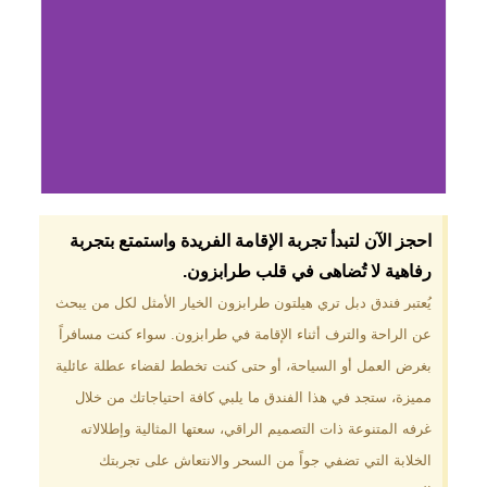
لماذا تختار فندق دبل
احجز الآن لتبدأ تجربة الإقامة الفريدة واستمتع بتجربة
تري هيلتون
رفاهية لا تُضاهى في قلب طرابزون.​
طرابزون؟
يُعتبر فندق دبل تري هيلتون طرابزون الخيار الأمثل لكل من يبحث
عن الراحة والترف أثناء الإقامة في طرابزون. سواء كنت مسافراً
موقع مميز في قلب طرابزون بالقرب
من أهم المعالم السياحية. إطلالات
بغرض العمل أو السياحة، أو حتى كنت تخطط لقضاء عطلة عائلية
ساحرة على البحر الأسود والجبال
مميزة، ستجد في هذا الفندق ما يلبي كافة احتياجاتك من خلال
الخضراء. مرافق متكاملة تشمل
مسبحًا داخليًا، سبا، صالة ألعاب
غرفه المتنوعة ذات التصميم الراقي، سعتها المثالية وإطلالاته
رياضية، ومطاعم عالمية.
الخلابة التي تضفي جواً من السحر والانتعاش على تجربتك