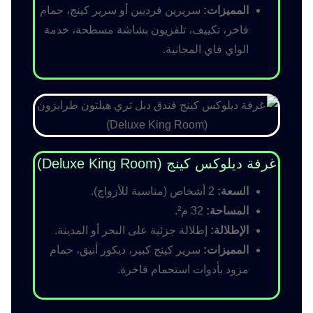
المميزات:
سريرين فرديين أو سرير كينج، حمام
فاخر، تكييف، تلفزيون بشاشة مسطحة، خدمة
الواي فاي المجانية.
غرفة ديلوكس كينج (Deluxe King Room)
السعة:
2 أشخاص (مناسبة للأزواج).
المساحة:
32 م².
الإطلالة:
إطلالة جزئية على البحر أو المدينة.
المميزات:
سرير كينج كبير، ديكور أنيق، حمام
مزود بأدوات استحمام فاخرة.