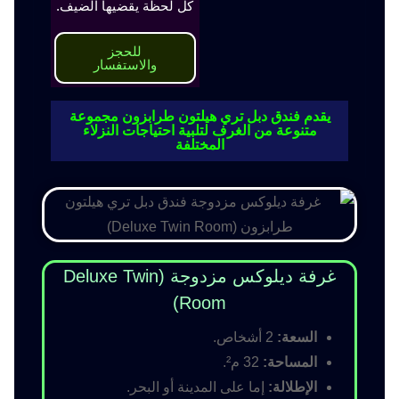
كل لحظة يقضيها الضيف.
للحجز
والاستفسار
يقدم فندق دبل تري هيلتون طرابزون مجموعة
متنوعة من الغرف لتلبية احتياجات النزلاء
المختلفة
غرفة ديلوكس مزدوجة (Deluxe Twin
Room)
السعة:
2 أشخاص.
المساحة:
32 م².
الإطلالة:
إما على المدينة أو البحر.