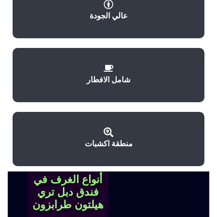
عالي الجودة
شامل الافطار
منطقة اكشبات
أنواع الغرف في
فندق دبل تري
هيلتون طرابزون