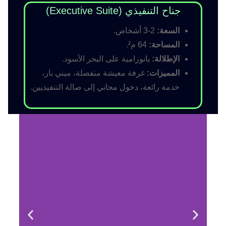
جناح التنفيذي (Executive Suite)
السعة:
2-3 أشخاص.
المساحة:
64 م².
الإطلالة:
بانورامية على البحر الأسود.
المميزات:
غرفة معيشة منفصلة، ميني بار،
خدمة رائعة، دخول مجاني إلى صالة التنفيذيين.