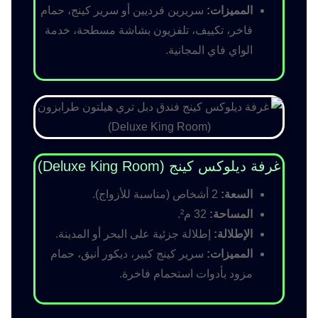
المميزات:
سريرين فرديين أو سرير كينج، حمام
فاخر، تكييف، تلفزيون بشاشة مسطحة، خدمة
الواي فاي المجانية.
غرفة ديلوكس كينج (Deluxe King Room)
السعة:
2 أشخاص (مناسبة للأزواج).
المساحة:
32 م².
الإطلالة:
إطلالة جزئية على البحر أو المدينة.
المميزات:
سرير كينج كبير، ديكور أنيق، حمام
مزود بأدوات استحمام فاخرة.