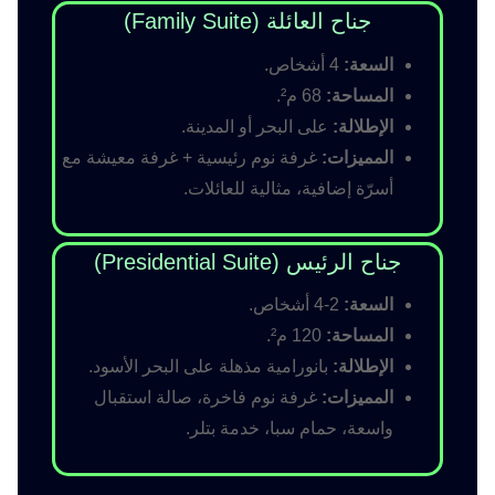
جناح العائلة (Family Suite)
السعة:
4 أشخاص.
المساحة:
68 م².
الإطلالة:
على البحر أو المدينة.
المميزات:
غرفة نوم رئيسية + غرفة معيشة مع
أسرّة إضافية، مثالية للعائلات.
جناح الرئيس (Presidential Suite)
السعة:
2-4 أشخاص.
المساحة:
120 م².
الإطلالة:
بانورامية مذهلة على البحر الأسود.
المميزات:
غرفة نوم فاخرة، صالة استقبال
واسعة، حمام سبا، خدمة بتلر.