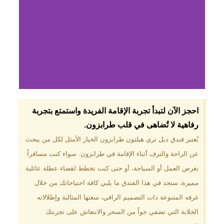
لماذا تختار فندق دبل
احجز الآن لتبدأ تجربة الإقامة الفريدة واستمتع بتجربة
تري هيلتون
رفاهية لا تُضاهى في قلب طرابزون.​
طرابزون؟
يُعتبر فندق دبل تري هيلتون طرابزون الخيار الأمثل لكل من يبحث
عن الراحة والترف أثناء الإقامة في طرابزون. سواء كنت مسافراً
موقع مميز في قلب طرابزون بالقرب
من أهم المعالم السياحية. إطلالات
بغرض العمل أو السياحة، أو حتى كنت تخطط لقضاء عطلة عائلية
ساحرة على البحر الأسود والجبال
مميزة، ستجد في هذا الفندق ما يلبي كافة احتياجاتك من خلال
الخضراء. مرافق متكاملة تشمل
مسبحًا داخليًا، سبا، صالة ألعاب
غرفه المتنوعة ذات التصميم الراقي، سعتها المثالية وإطلالاته
رياضية، ومطاعم عالمية.
الخلابة التي تضفي جواً من السحر والانتعاش على تجربتك