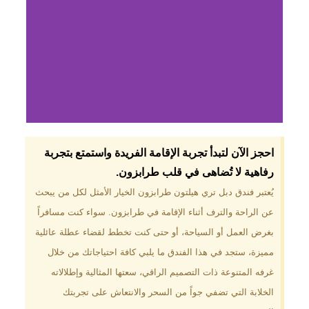
لماذا تختار فندق دبل
احجز الآن لتبدأ تجربة الإقامة الفريدة واستمتع بتجربة
تري هيلتون
رفاهية لا تُضاهى في قلب طرابزون.​
طرابزون؟
يُعتبر فندق دبل تري هيلتون طرابزون الخيار الأمثل لكل من يبحث
عن الراحة والترف أثناء الإقامة في طرابزون. سواء كنت مسافراً
موقع مميز في قلب طرابزون بالقرب
من أهم المعالم السياحية. إطلالات
بغرض العمل أو السياحة، أو حتى كنت تخطط لقضاء عطلة عائلية
ساحرة على البحر الأسود والجبال
مميزة، ستجد في هذا الفندق ما يلبي كافة احتياجاتك من خلال
الخضراء. مرافق متكاملة تشمل
مسبحًا داخليًا، سبا، صالة ألعاب
غرفه المتنوعة ذات التصميم الراقي، سعتها المثالية وإطلالاته
رياضية، ومطاعم عالمية.
الخلابة التي تضفي جواً من السحر والانتعاش على تجربتك