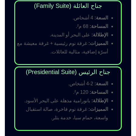
جناح العائلة (Family Suite)
السعة:
4 أشخاص.
المساحة:
68 م².
الإطلالة:
على البحر أو المدينة.
المميزات:
غرفة نوم رئيسية + غرفة معيشة مع
أسرّة إضافية، مثالية للعائلات.
جناح الرئيس (Presidential Suite)
السعة:
2-4 أشخاص.
المساحة:
120 م².
الإطلالة:
بانورامية مذهلة على البحر الأسود.
المميزات:
غرفة نوم فاخرة، صالة استقبال
واسعة، حمام سبا، خدمة بتلر.