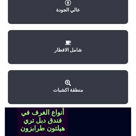
عالي الجودة
شامل الافطار
منطقة اكشبات
أنواع الغرف في
فندق دبل تري
هيلتون طرابزون