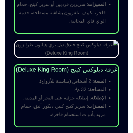
المميزات:
سريرين فرديين أو سرير كينج، حمام
فاخر، تكييف، تلفزيون بشاشة مسطحة، خدمة
الواي فاي المجانية.
غرفة ديلوكس كينج (Deluxe King Room)
السعة:
2 أشخاص (مناسبة للأزواج).
المساحة:
32 م².
الإطلالة:
إطلالة جزئية على البحر أو المدينة.
المميزات:
سرير كينج كبير، ديكور أنيق، حمام
مزود بأدوات استحمام فاخرة.