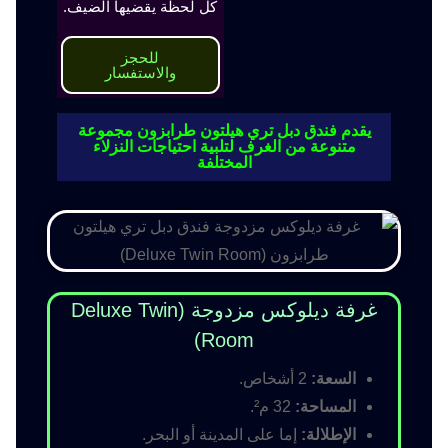
كل لحظة يقضيها الضيف.
للحجز
والاستفسار
يقدم فندق دبل تري هيلتون طرابزون مجموعة
متنوعة من الغرف لتلبية احتياجات النزلاء
المختلفة
غرفة ديلوكس مزدوجة (Deluxe Twin
Room)
السعة:
2 أشخاص.
المساحة:
32 م².
الإطلالة:
إما على المدينة أو البحر.