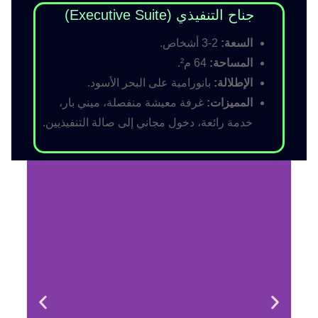
جناح التنفيذي (Executive Suite)
السعة:
2-3 أشخاص.
المساحة:
64 م².
الإطلالة:
بانورامية على البحر الأسود.
المميزات:
غرفة معيشة منفصلة، ميني بار،
خدمة رائعة، دخول مجاني إلى صالة التنفيذيين.