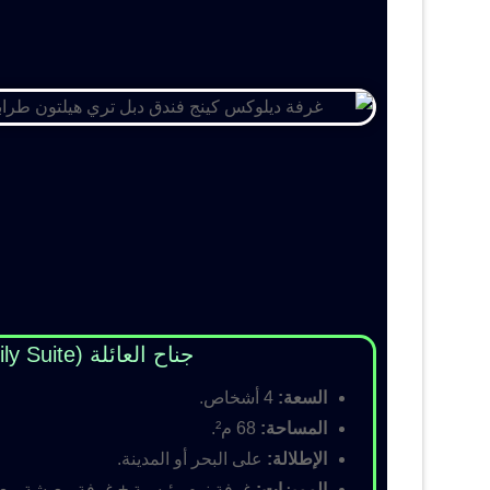
جناح العائلة (Family Suite)
السعة:
4 أشخاص.
المساحة:
68 م².
الإطلالة:
على البحر أو المدينة.
المميزات:
غرفة نوم رئيسية + غرفة معيشة مع أس