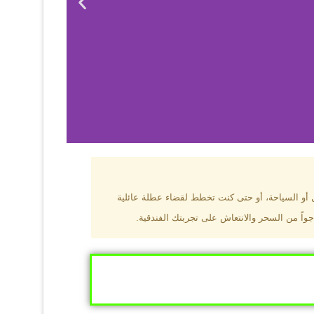
بزون؟
ل أو السياحة، أو حتى كنت تخطط لقضاء عطلة عائلية
جواً من السحر والانتعاش على تجربتك الفندقية.
ى البحر الأسود
ومطاعم عالمية.