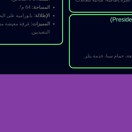
المساحة:
64 م².
الإطلالة:
بانورامية على البح
المميزات:
غرفة معيشة منفص
التنفيذيين.
ة، حمام سبا، خدمة بتلر.