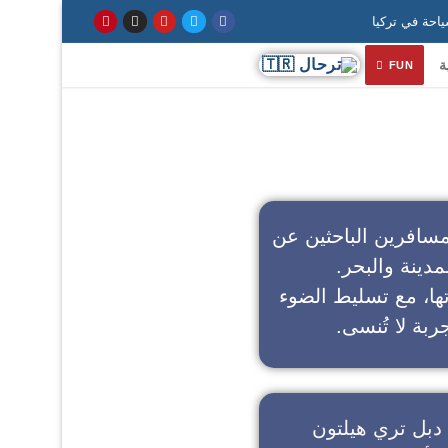
ة
FUN
سافرين الباحثين عن
مدينة والبحر.
تها، مع تسليط الضوء
ربة لا تُنسى.
دبل تري هيلتون