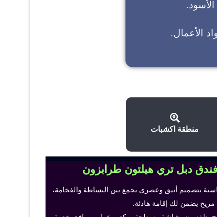
 الأسود.
د الأعمال.
منطقة اكشبات
فندق دبل تري هيلتون طرابزون
اسية بتصميم أنيق وعصري يجمع بين البساطة والفخامة،
 مريح يضمن لك إقامة هادئة.
ح، تلفزيون بشاشة مسطحة، مكتب عمل ومرافق خدمة