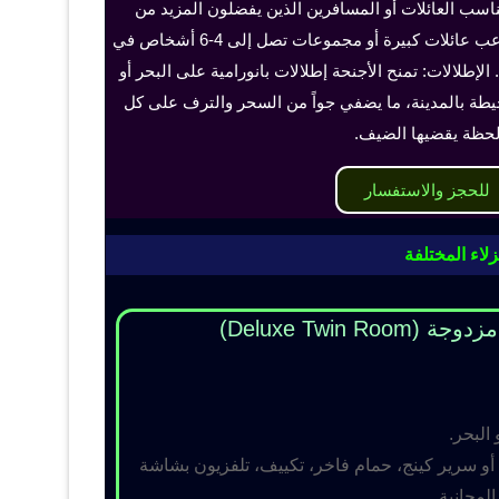
ناسب العائلات أو المسافرين الذين يفضلون المزيد من
الخصوصية والراحة، ويمكن أن تستوعب عائلات كبيرة أو مجموعات تصل إلى 4-6 أشخاص في
الإطلالات: تمنح الأجنحة إطلالات بانورامية على البحر أو
حيطة بالمدينة، ما يضفي جواً من السحر والترف على كل
حظة يقضيها الضيف.
للحجز والاستفسار
لاء المختلفة
Deluxe Twin R)
 البحر.
و سرير كينج، حمام فاخر، تكييف، تلفزيون بشاشة
مجانية.