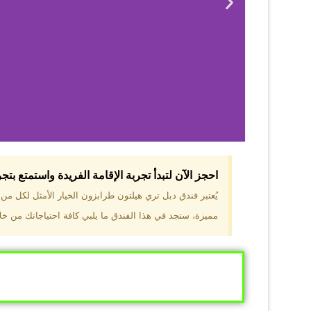
احجز الآن لتبدأ تجربة الإقامة الفريدة واستمتع بت
لماذا 
يُعتبر فندق دبل تري هيلتون طرابزون الخيار الأمثل لكل م
مميزة، ستجد في هذا الفندق ما يلبي كافة احتياجاتك من خلال
موقع مميز في قل
والجبال الخضراء