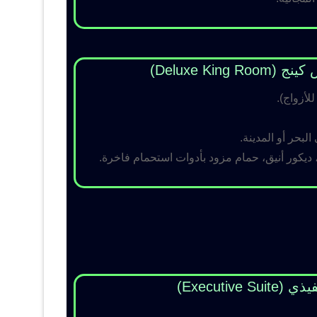
Deluxe King )
لبحر أو المدينة.
 ديكور أنيق، حمام مزود بأدوات استحمام فاخرة.
Executive Su)