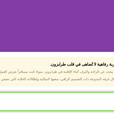
جربة رفاهية لا تُضاهى في قلب طرابزون.​
تختار فندق دبل تري هيلتون طرا
ن يبحث عن الراحة والترف أثناء الإقامة في طرابزون. سواء كنت مسافراً بغرض العم
 غرفه المتنوعة ذات التصميم الراقي، سعتها المثالية وإطلالاته الخلابة التي تضفي 
ب طرابزون بالقرب من أهم المعالم السياحية. إطلالات ساحرة عل
. مرافق متكاملة تشمل مسبحًا داخليًا، سبا، صالة ألعاب رياضية، 
Click Here