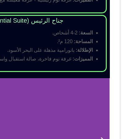
جناح الرئيس (Presidential Suite)
السعة:
2-4 أشخاص.
المساحة:
120 م².
الإطلالة:
بانورامية مذهلة على البحر الأسود.
المميزات:
غرفة نوم فاخرة، صالة استقبال واسع