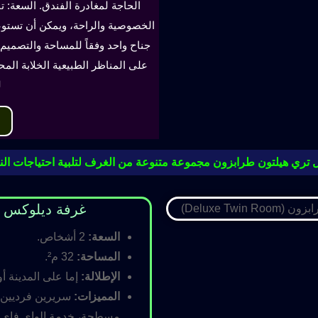
الحاجة لمغادرة الفندق. السعة: ت
جناح واحد وفقاً للمساحة والتصميم. 
على المناظر الطبيعية الخلابة الم
ل
 تري هيلتون طرابزون مجموعة متنوعة من الغرف لتلبية احتياجات النز
غرفة ديلوكس مزدوجة (oom
السعة:
2 أشخاص.
المساحة:
32 م².
الإطلالة:
إما على المدينة أو
المميزات:
سريرين فرديين أ
مسطحة، خدمة الواي فاي ال