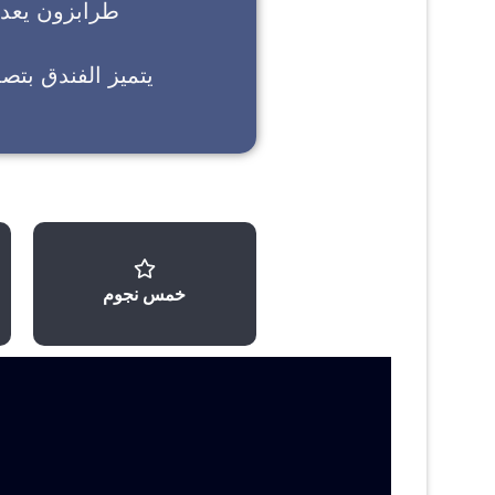
طرابزون
يعد خ
يتميز الفندق بتص
خمس نجوم