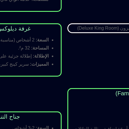
غرفة ديلوكس كينج (Room
السعة:
2 أشخاص (مناسبة للأزواج).
المساحة:
32 م².
الإطلالة:
إطلالة جزئية على ا
المميزات:
سرير كينج كبير،
جناح التنفيذي (ite
السعة:
2-3 أشخاص.
رّة إضافية، مثالية للعائلات.