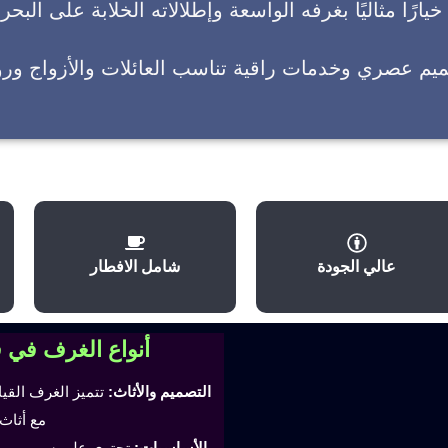
يارًا مثاليًا بغرفه الواسعة وإطلالاته الخلابة على البحر
ميم عصري وخدمات راقية تناسب العائلات والأزواج وروا
عالي الجودة
شامل الافطار
أنواع الغرف في 
التصميم والأثاث:
تتميز الغرف القي
مع أثاث
الأساسيات:
تحتوي على سرير مري