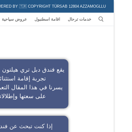
POWERED BY 🇹🇷 COPYRIGHT TÜRSAB 12804 AZZAMOGLLU جميع الخدمات السياحية في كافة المناطق و المدن التركية لكل من يعشق السياحة
خدمات ترحال
اقامة اسطنبول
عروض سياحية
ف
يقع فندق دبل تري هيلتون 
تجربة إقامة استثنائ
يسرنا في هذا المقال التعر
على سعتها وإطلالاته
إذا كنت تبحث عن
فند