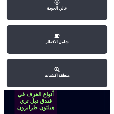
عالي الجودة
شامل الافطار
منطقة اكشبات
أنواع الغرف في
فندق دبل تري
هيلتون طرابزون