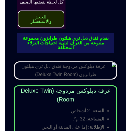
كل لحظة يقضيها الضيف.
للحجز
والاستفسار
يقدم فندق دبل تري هيلتون طرابزون مجموعة
متنوعة من الغرف لتلبية احتياجات النزلاء
المختلفة
غرفة ديلوكس مزدوجة (Deluxe Twin
Room)
السعة:
2 أشخاص.
المساحة:
32 م².
الإطلالة:
إما على المدينة أو البحر.