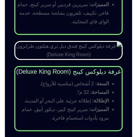
المميزات:
سريرين فرديين أو سرير كينج، حمام
فاخر، تكييف، تلفزيون بشاشة مسطحة، خدمة
الواي فاي المجانية.
غرفة ديلوكس كينج (Deluxe King Room)
السعة:
2 أشخاص (مناسبة للأزواج).
المساحة:
32 م².
الإطلالة:
إطلالة جزئية على البحر أو المدينة.
المميزات:
سرير كينج كبير، ديكور أنيق، حمام
مزود بأدوات استحمام فاخرة.