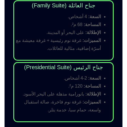
جناح العائلة (Family Suite)
السعة:
4 أشخاص.
المساحة:
68 م².
الإطلالة:
على البحر أو المدينة.
المميزات:
غرفة نوم رئيسية + غرفة معيشة مع
أسرّة إضافية، مثالية للعائلات.
جناح الرئيس (Presidential Suite)
السعة:
2-4 أشخاص.
المساحة:
120 م².
الإطلالة:
بانورامية مذهلة على البحر الأسود.
المميزات:
غرفة نوم فاخرة، صالة استقبال
واسعة، حمام سبا، خدمة بتلر.