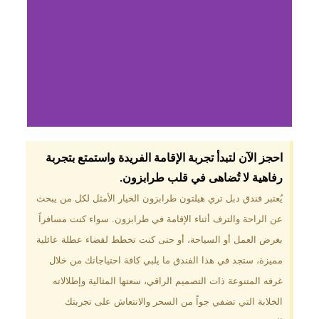
لماذا تختار فندق دبل
احجز الآن لتبدأ تجربة الإقامة الفريدة واستمتع بتجربة
تري هيلتون
رفاهية لا تُضاهى في قلب طرابزون.​
طرابزون؟
يُعتبر فندق دبل تري هيلتون طرابزون الخيار الأمثل لكل من يبحث
عن الراحة والترف أثناء الإقامة في طرابزون. سواء كنت مسافراً
موقع مميز في قلب طرابزون بالقرب
من أهم المعالم السياحية. إطلالات
بغرض العمل أو السياحة، أو حتى كنت تخطط لقضاء عطلة عائلية
ساحرة على البحر الأسود والجبال
مميزة، ستجد في هذا الفندق ما يلبي كافة احتياجاتك من خلال
الخضراء. مرافق متكاملة تشمل
مسبحًا داخليًا، سبا، صالة ألعاب
غرفه المتنوعة ذات التصميم الراقي، سعتها المثالية وإطلالاته
رياضية، ومطاعم عالمية.
الخلابة التي تضفي جواً من السحر والانتعاش على تجربتك