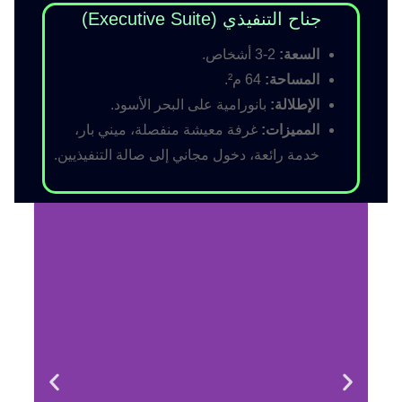
جناح التنفيذي (Executive Suite)
السعة:
2-3 أشخاص.
المساحة:
64 م².
الإطلالة:
بانورامية على البحر الأسود.
المميزات:
غرفة معيشة منفصلة، ميني بار،
خدمة رائعة، دخول مجاني إلى صالة التنفيذيين.