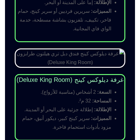
الإطلالة:
إما على المدينة أو البحر.
المميزات:
سريرين فرديين أو سرير كينج، حمام
فاخر، تكييف، تلفزيون بشاشة مسطحة، خدمة
الواي فاي المجانية.
غرفة ديلوكس كينج (Deluxe King Room)
السعة:
2 أشخاص (مناسبة للأزواج).
المساحة:
32 م².
الإطلالة:
إطلالة جزئية على البحر أو المدينة.
المميزات:
سرير كينج كبير، ديكور أنيق، حمام
مزود بأدوات استحمام فاخرة.