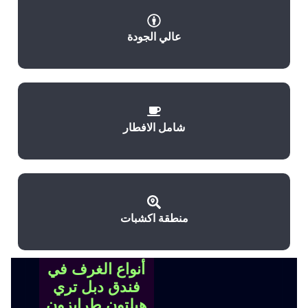
عالي الجودة
شامل الافطار
منطقة اكشبات
أنواع الغرف في
فندق دبل تري
هيلتون طرابزون