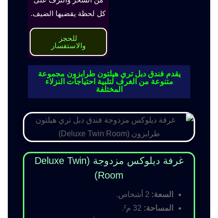
كل لحظة يقضيها الضيف.
للحجز
والاستفسار
يقدم فندق دبل تري هيلتون طرابزون مجموعة
متنوعة من الغرف لتلبية احتياجات النزلاء
المختلفة
غرفة ديلوكس مزدوجة (Deluxe Twin
Room)
السعة:
2 أشخاص.
المساحة:
32 م².