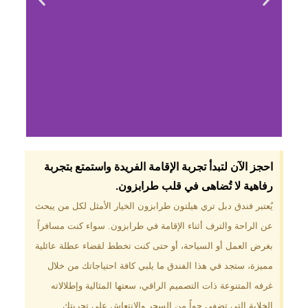
لماذا تختار فندق دبل
احجز الآن لتبدأ تجربة الإقامة الفريدة واستمتع بتجربة
تري هيلتون
رفاهية لا تُضاهى في قلب طرابزون.​
طرابزون؟
يُعتبر فندق دبل تري هيلتون طرابزون الخيار الأمثل لكل من يبحث
عن الراحة والترف أثناء الإقامة في طرابزون. سواء كنت مسافراً
موقع مميز في قلب طرابزون بالقرب
من أهم المعالم السياحية. إطلالات
بغرض العمل أو السياحة، أو حتى كنت تخطط لقضاء عطلة عائلية
ساحرة على البحر الأسود والجبال
مميزة، ستجد في هذا الفندق ما يلبي كافة احتياجاتك من خلال
الخضراء. مرافق متكاملة تشمل
مسبحًا داخليًا، سبا، صالة ألعاب
غرفه المتنوعة ذات التصميم الراقي، سعتها المثالية وإطلالاته
رياضية، ومطاعم عالمية.
الخلابة التي تضفي جواً من السحر والانتعاش على تجربتك