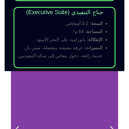
جناح التنفيذي (Executive Suite)
السعة:
2-3 أشخاص.
المساحة:
64 م².
الإطلالة:
بانورامية على البحر الأسود.
المميزات:
غرفة معيشة منفصلة، ميني بار،
خدمة رائعة، دخول مجاني إلى صالة التنفيذيين.