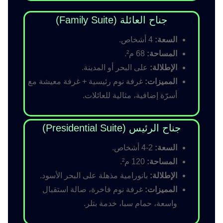
جناح العائلة (Family Suite)
السعة:
4 أشخاص.
المساحة:
68 م².
الإطلالة:
على البحر أو المدينة.
المميزات:
غرفة نوم رئيسية + غرفة معيشة مع
أسرّة إضافية، مثالية للعائلات.
جناح الرئيس (Presidential Suite)
السعة:
2-4 أشخاص.
المساحة:
120 م².
الإطلالة:
بانورامية مذهلة على البحر الأسود.
المميزات:
غرفة نوم فاخرة، صالة استقبال
واسعة، حمام سبا، خدمة بتلر.