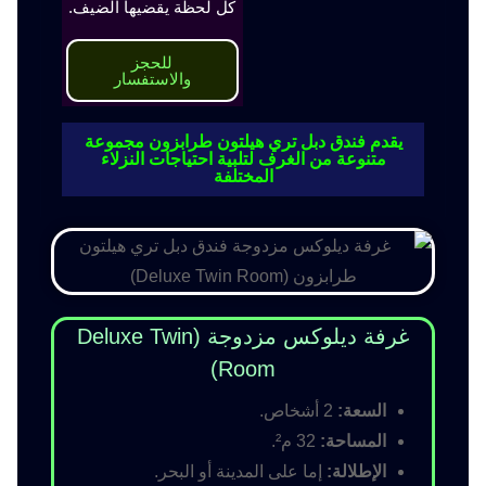
كل لحظة يقضيها الضيف.
للحجز
والاستفسار
يقدم فندق دبل تري هيلتون طرابزون مجموعة
متنوعة من الغرف لتلبية احتياجات النزلاء
المختلفة
غرفة ديلوكس مزدوجة (Deluxe Twin
Room)
السعة:
2 أشخاص.
المساحة:
32 م².
الإطلالة:
إما على المدينة أو البحر.