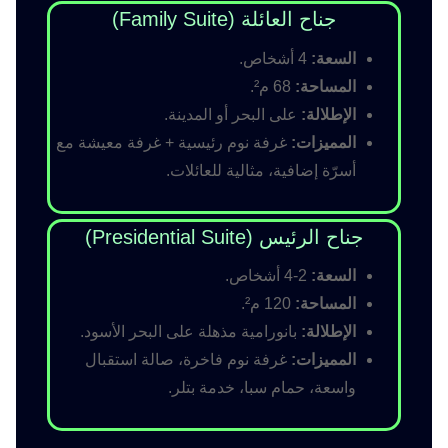
جناح العائلة (Family Suite)
السعة:
4 أشخاص.
المساحة:
68 م².
الإطلالة:
على البحر أو المدينة.
المميزات:
غرفة نوم رئيسية + غرفة معيشة مع
أسرّة إضافية، مثالية للعائلات.
جناح الرئيس (Presidential Suite)
السعة:
2-4 أشخاص.
المساحة:
120 م².
الإطلالة:
بانورامية مذهلة على البحر الأسود.
المميزات:
غرفة نوم فاخرة، صالة استقبال
واسعة، حمام سبا، خدمة بتلر.