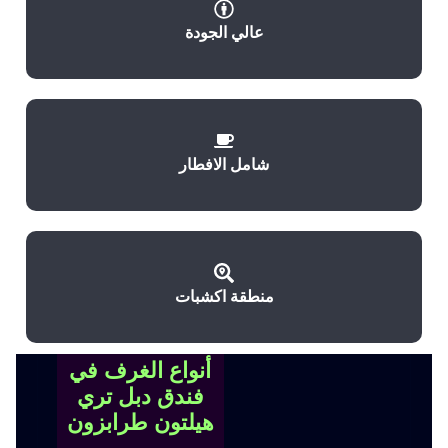
عالي الجودة
شامل الافطار
منطقة اكشبات
أنواع الغرف في
فندق دبل تري
هيلتون طرابزون