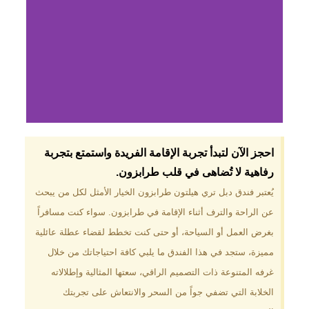
لماذا تختار فندق دبل
احجز الآن لتبدأ تجربة الإقامة الفريدة واستمتع بتجربة
تري هيلتون
رفاهية لا تُضاهى في قلب طرابزون.​
طرابزون؟
يُعتبر فندق دبل تري هيلتون طرابزون الخيار الأمثل لكل من يبحث
عن الراحة والترف أثناء الإقامة في طرابزون. سواء كنت مسافراً
موقع مميز في قلب طرابزون بالقرب
من أهم المعالم السياحية. إطلالات
بغرض العمل أو السياحة، أو حتى كنت تخطط لقضاء عطلة عائلية
ساحرة على البحر الأسود والجبال
مميزة، ستجد في هذا الفندق ما يلبي كافة احتياجاتك من خلال
الخضراء. مرافق متكاملة تشمل
مسبحًا داخليًا، سبا، صالة ألعاب
غرفه المتنوعة ذات التصميم الراقي، سعتها المثالية وإطلالاته
رياضية، ومطاعم عالمية.
الخلابة التي تضفي جواً من السحر والانتعاش على تجربتك