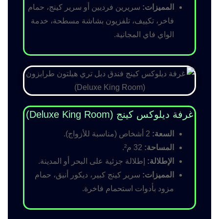
المميزات:
سريرين فرديين أو سرير كينج، حمام
فاخر، تكييف، تلفزيون بشاشة مسطحة، خدمة
الواي فاي المجانية.
غرفة ديلوكس كينج (Deluxe King Room)
السعة:
2 أشخاص (مناسبة للأزواج).
المساحة:
32 م².
الإطلالة:
إطلالة جزئية على البحر أو المدينة.
المميزات:
سرير كينج كبير، ديكور أنيق، حمام
مزود بأدوات استحمام فاخرة.