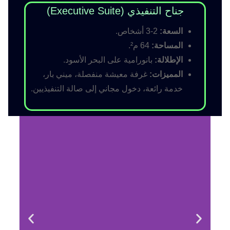
جناح التنفيذي (Executive Suite)
السعة:
2-3 أشخاص.
المساحة:
64 م².
الإطلالة:
بانورامية على البحر الأسود.
المميزات:
غرفة معيشة منفصلة، ميني بار،
خدمة رائعة، دخول مجاني إلى صالة التنفيذيين.