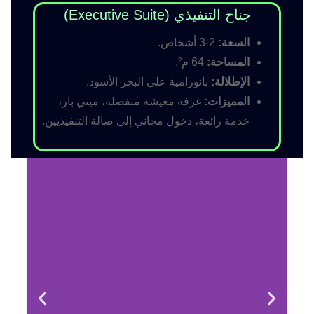
جناح التنفيذي (Executive Suite)
السعة:
2-3 أشخاص.
المساحة:
64 م².
الإطلالة:
بانورامية على البحر الأسود.
المميزات:
غرفة معيشة منفصلة، ميني بار،
خدمة رائعة، دخول مجاني إلى صالة التنفيذيين.