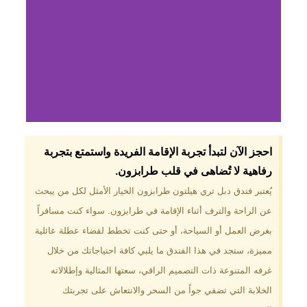
لماذا تختار فندق دبل
احجز الآن لتبدأ تجربة الإقامة الفريدة واستمتع بتجربة
تري هيلتون
رفاهية لا تُضاهى في قلب طرابزون.​
طرابزون؟
يُعتبر فندق دبل تري هيلتون طرابزون الخيار الأمثل لكل من يبحث
عن الراحة والترف أثناء الإقامة في طرابزون. سواء كنت مسافراً
موقع مميز في قلب طرابزون بالقرب
من أهم المعالم السياحية. إطلالات
بغرض العمل أو السياحة، أو حتى كنت تخطط لقضاء عطلة عائلية
ساحرة على البحر الأسود والجبال
مميزة، ستجد في هذا الفندق ما يلبي كافة احتياجاتك من خلال
الخضراء. مرافق متكاملة تشمل
مسبحًا داخليًا، سبا، صالة ألعاب
غرفه المتنوعة ذات التصميم الراقي، سعتها المثالية وإطلالاته
رياضية، ومطاعم عالمية.
الخلابة التي تضفي جواً من السحر والانتعاش على تجربتك