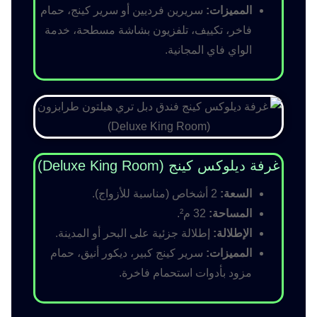
المميزات:
سريرين فرديين أو سرير كينج، حمام
فاخر، تكييف، تلفزيون بشاشة مسطحة، خدمة
الواي فاي المجانية.
غرفة ديلوكس كينج (Deluxe King Room)
السعة:
2 أشخاص (مناسبة للأزواج).
المساحة:
32 م².
الإطلالة:
إطلالة جزئية على البحر أو المدينة.
المميزات:
سرير كينج كبير، ديكور أنيق، حمام
مزود بأدوات استحمام فاخرة.