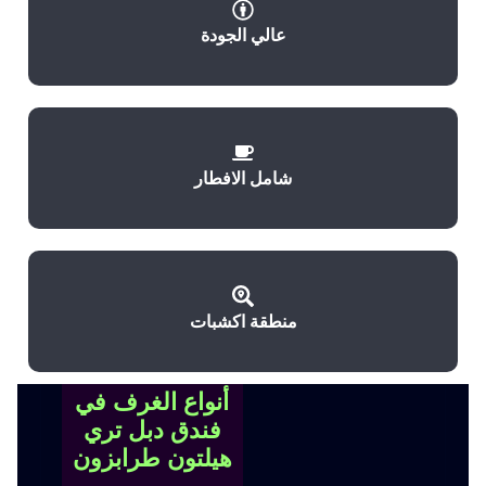
عالي الجودة
شامل الافطار
منطقة اكشبات
أنواع الغرف في
فندق دبل تري
هيلتون طرابزون