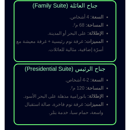
جناح العائلة (Family Suite)
السعة:
4 أشخاص.
المساحة:
68 م².
الإطلالة:
على البحر أو المدينة.
المميزات:
غرفة نوم رئيسية + غرفة معيشة مع
أسرّة إضافية، مثالية للعائلات.
جناح الرئيس (Presidential Suite)
السعة:
2-4 أشخاص.
المساحة:
120 م².
الإطلالة:
بانورامية مذهلة على البحر الأسود.
المميزات:
غرفة نوم فاخرة، صالة استقبال
واسعة، حمام سبا، خدمة بتلر.