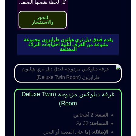
كل لحظة يقضيها الضيف.
للحجز
والاستفسار
يقدم فندق دبل تري هيلتون طرابزون مجموعة
متنوعة من الغرف لتلبية احتياجات النزلاء
المختلفة
غرفة ديلوكس مزدوجة (Deluxe Twin
Room)
السعة:
2 أشخاص.
المساحة:
32 م².
الإطلالة:
إما على المدينة أو البحر.