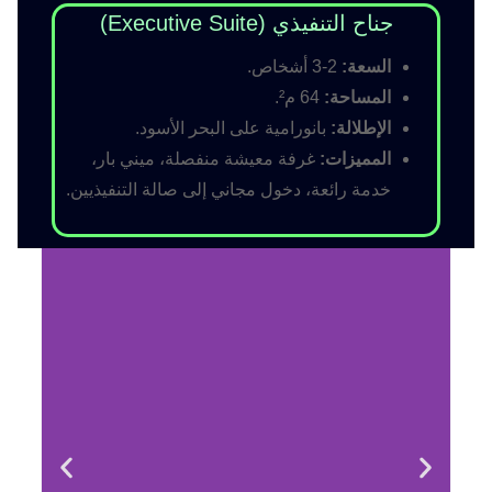
جناح التنفيذي (Executive Suite)
السعة:
2-3 أشخاص.
المساحة:
64 م².
الإطلالة:
بانورامية على البحر الأسود.
المميزات:
غرفة معيشة منفصلة، ميني بار،
خدمة رائعة، دخول مجاني إلى صالة التنفيذيين.