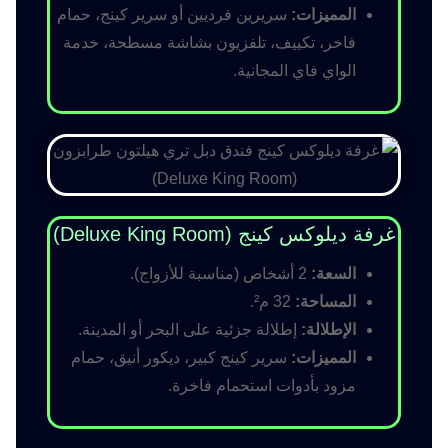
المميزات:
سريرين فرديين أو سرير كينج، حمام
فاخر، تكييف، تلفزيون بشاشة مسطحة، خدمة
الواي فاي المجانية.
غرفة ديلوكس كينج (Deluxe King Room)
السعة:
2 أشخاص (مناسبة للأزواج).
المساحة:
32 م².
الإطلالة:
إطلالة جزئية على البحر أو المدينة.
المميزات:
سرير كينج كبير، ديكور أنيق، حمام
مزود بأدوات استحمام فاخرة.