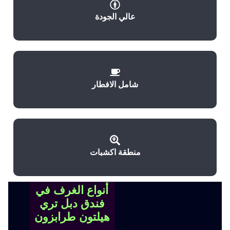
عالي الجودة
شامل الافطار
منطقة اكشبات
أنواع الغرف في
فندق دبل تري
هيلتون طرابزون