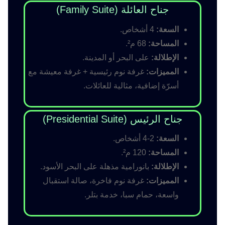
جناح العائلة (Family Suite)
السعة:
4 أشخاص.
المساحة:
68 م².
الإطلالة:
على البحر أو المدينة.
المميزات:
غرفة نوم رئيسية + غرفة معيشة مع
أسرّة إضافية، مثالية للعائلات.
جناح الرئيس (Presidential Suite)
السعة:
2-4 أشخاص.
المساحة:
120 م².
الإطلالة:
بانورامية مذهلة على البحر الأسود.
المميزات:
غرفة نوم فاخرة، صالة استقبال
واسعة، حمام سبا، خدمة بتلر.