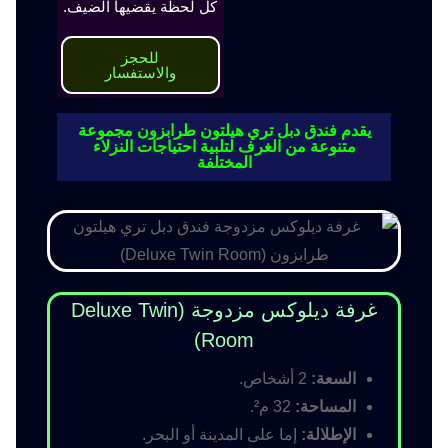
كل لحظة يقضيها الضيف.
للحجز
والاستفسار
يقدم فندق دبل تري هيلتون طرابزون مجموعة
متنوعة من الغرف لتلبية احتياجات النزلاء
المختلفة
غرفة ديلوكس مزدوجة (Deluxe Twin
Room)
السعة:
2 أشخاص.
المساحة:
32 م².
الإطلالة:
إما على المدينة أو البحر.