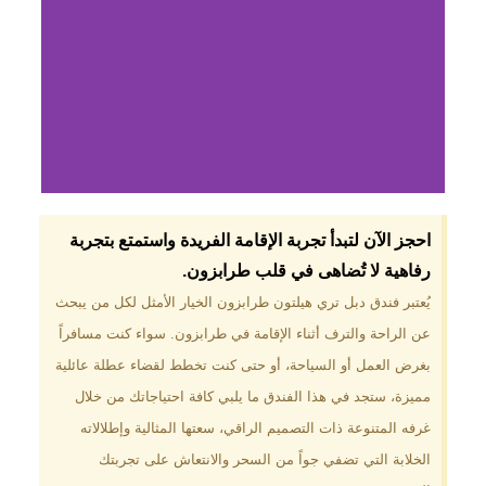
لماذا تختار فندق دبل
احجز الآن لتبدأ تجربة الإقامة الفريدة واستمتع بتجربة
تري هيلتون
رفاهية لا تُضاهى في قلب طرابزون.​
طرابزون؟
يُعتبر فندق دبل تري هيلتون طرابزون الخيار الأمثل لكل من يبحث
عن الراحة والترف أثناء الإقامة في طرابزون. سواء كنت مسافراً
موقع مميز في قلب طرابزون بالقرب
من أهم المعالم السياحية. إطلالات
بغرض العمل أو السياحة، أو حتى كنت تخطط لقضاء عطلة عائلية
ساحرة على البحر الأسود والجبال
مميزة، ستجد في هذا الفندق ما يلبي كافة احتياجاتك من خلال
الخضراء. مرافق متكاملة تشمل
مسبحًا داخليًا، سبا، صالة ألعاب
غرفه المتنوعة ذات التصميم الراقي، سعتها المثالية وإطلالاته
رياضية، ومطاعم عالمية.
الخلابة التي تضفي جواً من السحر والانتعاش على تجربتك