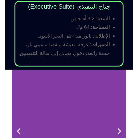
جناح التنفيذي (Executive Suite)
السعة:
2-3 أشخاص.
المساحة:
64 م².
الإطلالة:
بانورامية على البحر الأسود.
المميزات:
غرفة معيشة منفصلة، ميني بار،
خدمة رائعة، دخول مجاني إلى صالة التنفيذيين.