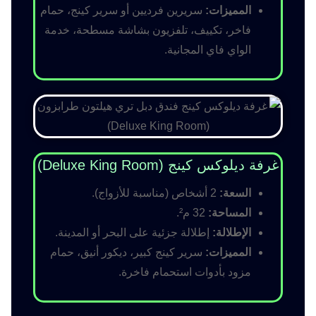
المميزات:
سريرين فرديين أو سرير كينج، حمام
فاخر، تكييف، تلفزيون بشاشة مسطحة، خدمة
الواي فاي المجانية.
غرفة ديلوكس كينج (Deluxe King Room)
السعة:
2 أشخاص (مناسبة للأزواج).
المساحة:
32 م².
الإطلالة:
إطلالة جزئية على البحر أو المدينة.
المميزات:
سرير كينج كبير، ديكور أنيق، حمام
مزود بأدوات استحمام فاخرة.