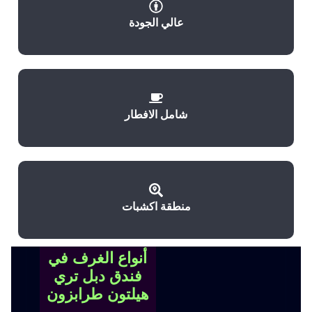
عالي الجودة
شامل الافطار
منطقة اكشبات
أنواع الغرف في
فندق دبل تري
هيلتون طرابزون