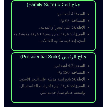
جناح العائلة (Family Suite)
السعة:
4 أشخاص.
المساحة:
68 م².
الإطلالة:
على البحر أو المدينة.
المميزات:
غرفة نوم رئيسية + غرفة معيشة مع
أسرّة إضافية، مثالية للعائلات.
جناح الرئيس (Presidential Suite)
السعة:
2-4 أشخاص.
المساحة:
120 م².
الإطلالة:
بانورامية مذهلة على البحر الأسود.
المميزات:
غرفة نوم فاخرة، صالة استقبال
واسعة، حمام سبا، خدمة بتلر.