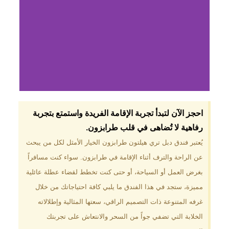
لماذا تختار فندق دبل
احجز الآن لتبدأ تجربة الإقامة الفريدة واستمتع بتجربة
تري هيلتون
رفاهية لا تُضاهى في قلب طرابزون.​
طرابزون؟
يُعتبر فندق دبل تري هيلتون طرابزون الخيار الأمثل لكل من يبحث
عن الراحة والترف أثناء الإقامة في طرابزون. سواء كنت مسافراً
موقع مميز في قلب طرابزون بالقرب
من أهم المعالم السياحية. إطلالات
بغرض العمل أو السياحة، أو حتى كنت تخطط لقضاء عطلة عائلية
ساحرة على البحر الأسود والجبال
مميزة، ستجد في هذا الفندق ما يلبي كافة احتياجاتك من خلال
الخضراء. مرافق متكاملة تشمل
مسبحًا داخليًا، سبا، صالة ألعاب
غرفه المتنوعة ذات التصميم الراقي، سعتها المثالية وإطلالاته
رياضية، ومطاعم عالمية.
الخلابة التي تضفي جواً من السحر والانتعاش على تجربتك