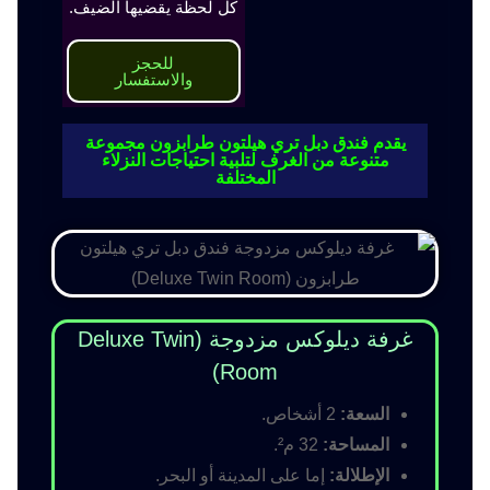
كل لحظة يقضيها الضيف.
للحجز
والاستفسار
يقدم فندق دبل تري هيلتون طرابزون مجموعة
متنوعة من الغرف لتلبية احتياجات النزلاء
المختلفة
غرفة ديلوكس مزدوجة (Deluxe Twin
Room)
السعة:
2 أشخاص.
المساحة:
32 م².
الإطلالة:
إما على المدينة أو البحر.