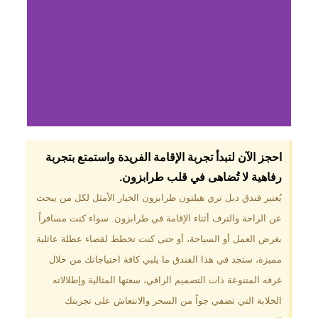
لماذا تختار فندق دبل
احجز الآن لتبدأ تجربة الإقامة الفريدة واستمتع بتجربة
تري هيلتون
رفاهية لا تُضاهى في قلب طرابزون.​
طرابزون؟
يُعتبر فندق دبل تري هيلتون طرابزون الخيار الأمثل لكل من يبحث
عن الراحة والترف أثناء الإقامة في طرابزون. سواء كنت مسافراً
موقع مميز في قلب طرابزون بالقرب
من أهم المعالم السياحية. إطلالات
بغرض العمل أو السياحة، أو حتى كنت تخطط لقضاء عطلة عائلية
ساحرة على البحر الأسود والجبال
مميزة، ستجد في هذا الفندق ما يلبي كافة احتياجاتك من خلال
الخضراء. مرافق متكاملة تشمل
مسبحًا داخليًا، سبا، صالة ألعاب
غرفه المتنوعة ذات التصميم الراقي، سعتها المثالية وإطلالاته
رياضية، ومطاعم عالمية.
الخلابة التي تضفي جواً من السحر والانتعاش على تجربتك