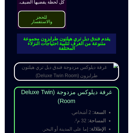
كل لحظة يقضيها الضيف.
للحجز
والاستفسار
يقدم فندق دبل تري هيلتون طرابزون مجموعة
متنوعة من الغرف لتلبية احتياجات النزلاء
المختلفة
غرفة ديلوكس مزدوجة (Deluxe Twin
Room)
السعة:
2 أشخاص.
المساحة:
32 م².
الإطلالة:
إما على المدينة أو البحر.