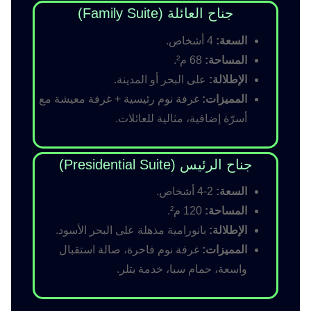
جناح العائلة (Family Suite)
السعة:
4 أشخاص.
المساحة:
68 م².
الإطلالة:
على البحر أو المدينة.
المميزات:
غرفة نوم رئيسية + غرفة معيشة مع
أسرّة إضافية، مثالية للعائلات.
جناح الرئيس (Presidential Suite)
السعة:
2-4 أشخاص.
المساحة:
120 م².
الإطلالة:
بانورامية مذهلة على البحر الأسود.
المميزات:
غرفة نوم فاخرة، صالة استقبال
واسعة، حمام سبا، خدمة بتلر.