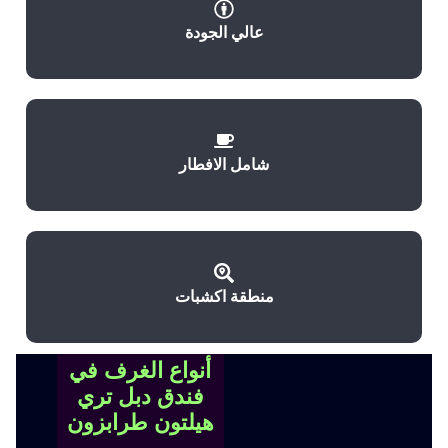
عالي الجودة
شامل الافطار
منطقة اكشبات
أنواع الغرف في
فندق دبل تري
هيلتون طرابزون