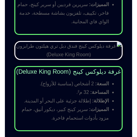
المميزات:
سريرين فرديين أو سرير كينج، حمام
فاخر، تكييف، تلفزيون بشاشة مسطحة، خدمة
الواي فاي المجانية.
غرفة ديلوكس كينج (Deluxe King Room)
السعة:
2 أشخاص (مناسبة للأزواج).
المساحة:
32 م².
الإطلالة:
إطلالة جزئية على البحر أو المدينة.
المميزات:
سرير كينج كبير، ديكور أنيق، حمام
مزود بأدوات استحمام فاخرة.