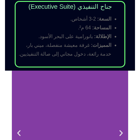
جناح التنفيذي (Executive Suite)
السعة:
2-3 أشخاص.
المساحة:
64 م².
الإطلالة:
بانورامية على البحر الأسود.
المميزات:
غرفة معيشة منفصلة، ميني بار،
خدمة رائعة، دخول مجاني إلى صالة التنفيذيين.