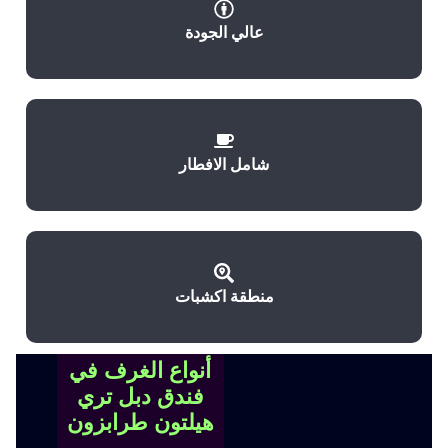
عالي الجودة
شامل الافطار
منطقة اكشبات
أنواع الغرف في
فندق دبل تري
هيلتون طرابزون