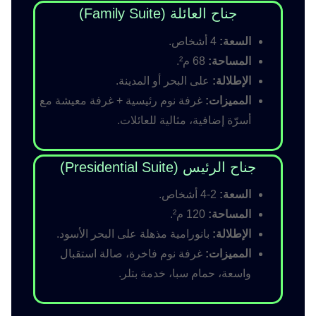
جناح العائلة (Family Suite)
السعة:
4 أشخاص.
المساحة:
68 م².
الإطلالة:
على البحر أو المدينة.
المميزات:
غرفة نوم رئيسية + غرفة معيشة مع
أسرّة إضافية، مثالية للعائلات.
جناح الرئيس (Presidential Suite)
السعة:
2-4 أشخاص.
المساحة:
120 م².
الإطلالة:
بانورامية مذهلة على البحر الأسود.
المميزات:
غرفة نوم فاخرة، صالة استقبال
واسعة، حمام سبا، خدمة بتلر.