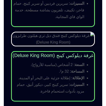
المميزات:
سريرين فرديين أو سرير كينج، حمام
فاخر، تكييف، تلفزيون بشاشة مسطحة، خدمة
الواي فاي المجانية.
غرفة ديلوكس كينج (Deluxe King Room)
السعة:
2 أشخاص (مناسبة للأزواج).
المساحة:
32 م².
الإطلالة:
إطلالة جزئية على البحر أو المدينة.
المميزات:
سرير كينج كبير، ديكور أنيق، حمام
مزود بأدوات استحمام فاخرة.