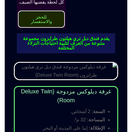
كل لحظة يقضيها الضيف.
للحجز
والاستفسار
يقدم فندق دبل تري هيلتون طرابزون مجموعة
متنوعة من الغرف لتلبية احتياجات النزلاء
المختلفة
غرفة ديلوكس مزدوجة (Deluxe Twin
Room)
السعة:
2 أشخاص.
المساحة:
32 م².
الإطلالة:
إما على المدينة أو البحر.