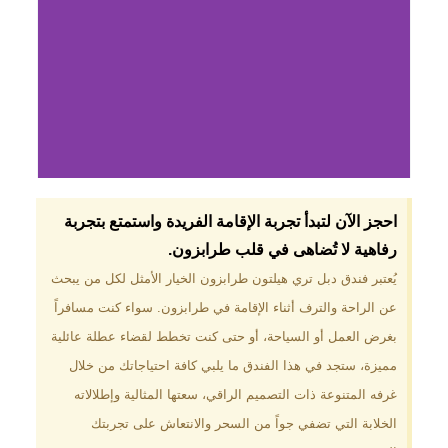
لماذا تختار فندق دبل
احجز الآن لتبدأ تجربة الإقامة الفريدة واستمتع بتجربة
تري هيلتون
رفاهية لا تُضاهى في قلب طرابزون.​
طرابزون؟
يُعتبر فندق دبل تري هيلتون طرابزون الخيار الأمثل لكل من يبحث
عن الراحة والترف أثناء الإقامة في طرابزون. سواء كنت مسافراً
موقع مميز في قلب طرابزون بالقرب
من أهم المعالم السياحية. إطلالات
بغرض العمل أو السياحة، أو حتى كنت تخطط لقضاء عطلة عائلية
ساحرة على البحر الأسود والجبال
مميزة، ستجد في هذا الفندق ما يلبي كافة احتياجاتك من خلال
الخضراء. مرافق متكاملة تشمل
مسبحًا داخليًا، سبا، صالة ألعاب
غرفه المتنوعة ذات التصميم الراقي، سعتها المثالية وإطلالاته
رياضية، ومطاعم عالمية.
الخلابة التي تضفي جواً من السحر والانتعاش على تجربتك