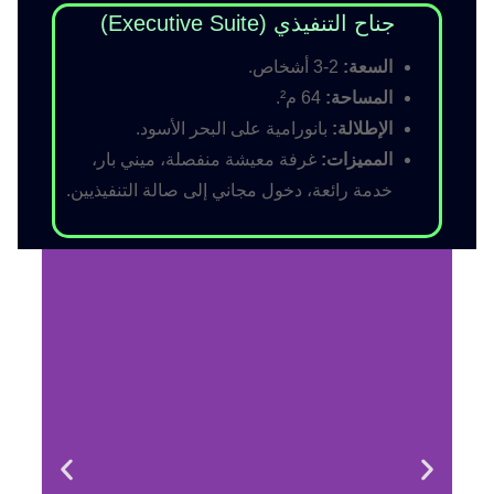
جناح التنفيذي (Executive Suite)
السعة:
2-3 أشخاص.
المساحة:
64 م².
الإطلالة:
بانورامية على البحر الأسود.
المميزات:
غرفة معيشة منفصلة، ميني بار،
خدمة رائعة، دخول مجاني إلى صالة التنفيذيين.