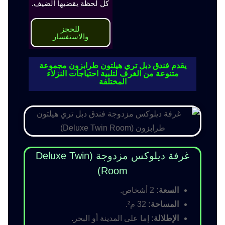
كل لحظة يقضيها الضيف.
للحجز
والاستفسار
يقدم فندق دبل تري هيلتون طرابزون مجموعة
متنوعة من الغرف لتلبية احتياجات النزلاء
المختلفة
غرفة ديلوكس مزدوجة (Deluxe Twin
Room)
السعة:
2 أشخاص.
المساحة:
32 م².
الإطلالة:
إما على المدينة أو البحر.