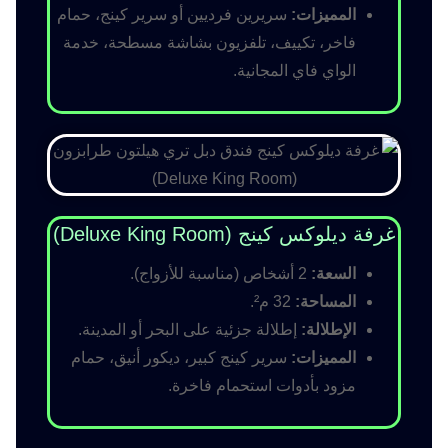
المميزات:
سريرين فرديين أو سرير كينج، حمام
فاخر، تكييف، تلفزيون بشاشة مسطحة، خدمة
الواي فاي المجانية.
غرفة ديلوكس كينج (Deluxe King Room)
السعة:
2 أشخاص (مناسبة للأزواج).
المساحة:
32 م².
الإطلالة:
إطلالة جزئية على البحر أو المدينة.
المميزات:
سرير كينج كبير، ديكور أنيق، حمام
مزود بأدوات استحمام فاخرة.