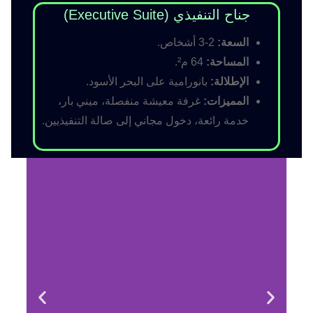
جناح التنفيذي (Executive Suite)
السعة:
2-3 أشخاص.
المساحة:
64 م².
الإطلالة:
بانورامية على البحر الأسود.
المميزات:
غرفة معيشة منفصلة، ميني بار،
خدمة رائعة، دخول مجاني إلى صالة التنفيذيين.