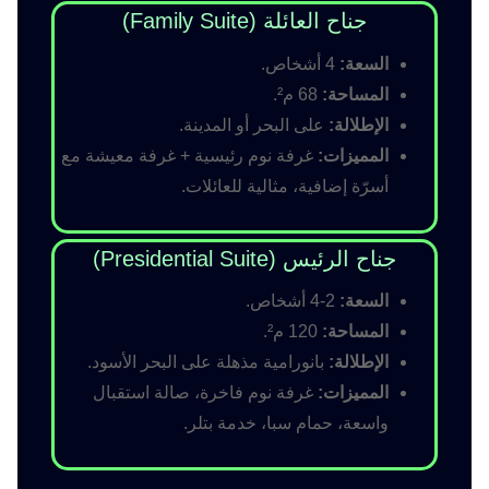
جناح العائلة (Family Suite)
السعة:
4 أشخاص.
المساحة:
68 م².
الإطلالة:
على البحر أو المدينة.
المميزات:
غرفة نوم رئيسية + غرفة معيشة مع
أسرّة إضافية، مثالية للعائلات.
جناح الرئيس (Presidential Suite)
السعة:
2-4 أشخاص.
المساحة:
120 م².
الإطلالة:
بانورامية مذهلة على البحر الأسود.
المميزات:
غرفة نوم فاخرة، صالة استقبال
واسعة، حمام سبا، خدمة بتلر.