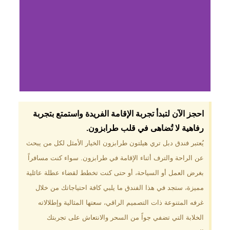
لماذا تختار فندق دبل
احجز الآن لتبدأ تجربة الإقامة الفريدة واستمتع بتجربة
تري هيلتون
رفاهية لا تُضاهى في قلب طرابزون.​
طرابزون؟
يُعتبر فندق دبل تري هيلتون طرابزون الخيار الأمثل لكل من يبحث
عن الراحة والترف أثناء الإقامة في طرابزون. سواء كنت مسافراً
موقع مميز في قلب طرابزون بالقرب
من أهم المعالم السياحية. إطلالات
بغرض العمل أو السياحة، أو حتى كنت تخطط لقضاء عطلة عائلية
ساحرة على البحر الأسود والجبال
مميزة، ستجد في هذا الفندق ما يلبي كافة احتياجاتك من خلال
الخضراء. مرافق متكاملة تشمل
مسبحًا داخليًا، سبا، صالة ألعاب
غرفه المتنوعة ذات التصميم الراقي، سعتها المثالية وإطلالاته
رياضية، ومطاعم عالمية.
الخلابة التي تضفي جواً من السحر والانتعاش على تجربتك