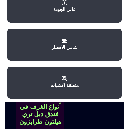
عالي الجودة
شامل الافطار
منطقة اكشبات
أنواع الغرف في
فندق دبل تري
هيلتون طرابزون