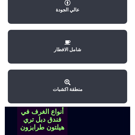
عالي الجودة
شامل الافطار
منطقة اكشبات
أنواع الغرف في
فندق دبل تري
هيلتون طرابزون