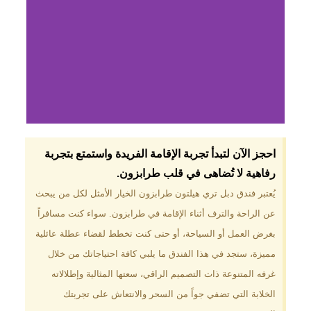
لماذا تختار فندق دبل
احجز الآن لتبدأ تجربة الإقامة الفريدة واستمتع بتجربة
تري هيلتون
رفاهية لا تُضاهى في قلب طرابزون.​
طرابزون؟
يُعتبر فندق دبل تري هيلتون طرابزون الخيار الأمثل لكل من يبحث
عن الراحة والترف أثناء الإقامة في طرابزون. سواء كنت مسافراً
موقع مميز في قلب طرابزون بالقرب
من أهم المعالم السياحية. إطلالات
بغرض العمل أو السياحة، أو حتى كنت تخطط لقضاء عطلة عائلية
ساحرة على البحر الأسود والجبال
مميزة، ستجد في هذا الفندق ما يلبي كافة احتياجاتك من خلال
الخضراء. مرافق متكاملة تشمل
مسبحًا داخليًا، سبا، صالة ألعاب
غرفه المتنوعة ذات التصميم الراقي، سعتها المثالية وإطلالاته
رياضية، ومطاعم عالمية.
الخلابة التي تضفي جواً من السحر والانتعاش على تجربتك