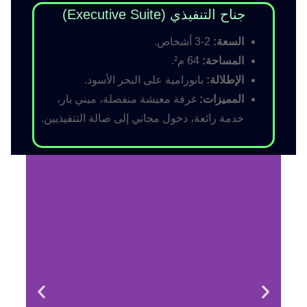
جناح التنفيذي (Executive Suite)
السعة:
2-3 أشخاص.
المساحة:
64 م².
الإطلالة:
بانورامية على البحر الأسود.
المميزات:
غرفة معيشة منفصلة، ميني بار،
خدمة رائعة، دخول مجاني إلى صالة التنفيذيين.