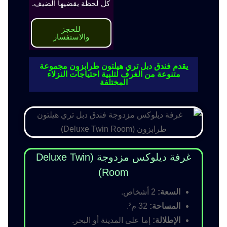
كل لحظة يقضيها الضيف.
للحجز
والاستفسار
يقدم فندق دبل تري هيلتون طرابزون مجموعة
متنوعة من الغرف لتلبية احتياجات النزلاء
المختلفة
غرفة ديلوكس مزدوجة (Deluxe Twin
Room)
السعة:
2 أشخاص.
المساحة:
32 م².
الإطلالة:
إما على المدينة أو البحر.