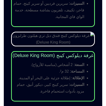
المميزات:
سريرين فرديين أو سرير كينج، حمام
فاخر، تكييف، تلفزيون بشاشة مسطحة، خدمة
الواي فاي المجانية.
غرفة ديلوكس كينج (Deluxe King Room)
السعة:
2 أشخاص (مناسبة للأزواج).
المساحة:
32 م².
الإطلالة:
إطلالة جزئية على البحر أو المدينة.
المميزات:
سرير كينج كبير، ديكور أنيق، حمام
مزود بأدوات استحمام فاخرة.