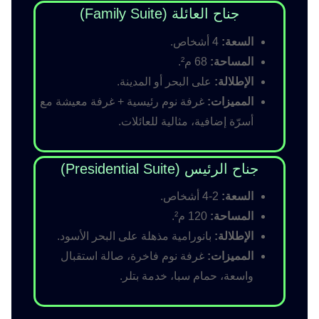
جناح العائلة (Family Suite)
السعة:
4 أشخاص.
المساحة:
68 م².
الإطلالة:
على البحر أو المدينة.
المميزات:
غرفة نوم رئيسية + غرفة معيشة مع
أسرّة إضافية، مثالية للعائلات.
جناح الرئيس (Presidential Suite)
السعة:
2-4 أشخاص.
المساحة:
120 م².
الإطلالة:
بانورامية مذهلة على البحر الأسود.
المميزات:
غرفة نوم فاخرة، صالة استقبال
واسعة، حمام سبا، خدمة بتلر.