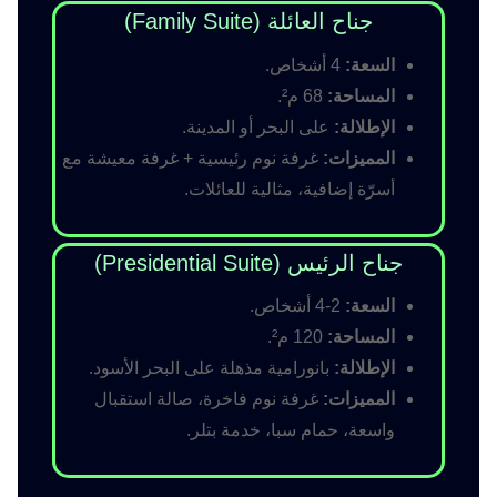
جناح العائلة (Family Suite)
السعة:
4 أشخاص.
المساحة:
68 م².
الإطلالة:
على البحر أو المدينة.
المميزات:
غرفة نوم رئيسية + غرفة معيشة مع
أسرّة إضافية، مثالية للعائلات.
جناح الرئيس (Presidential Suite)
السعة:
2-4 أشخاص.
المساحة:
120 م².
الإطلالة:
بانورامية مذهلة على البحر الأسود.
المميزات:
غرفة نوم فاخرة، صالة استقبال
واسعة، حمام سبا، خدمة بتلر.