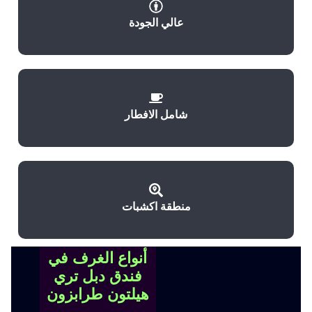
عالي الجودة
شامل الافطار
منطقة اكشبات
أنواع الغرف في
فندق دبل تري
هيلتون طرابزون