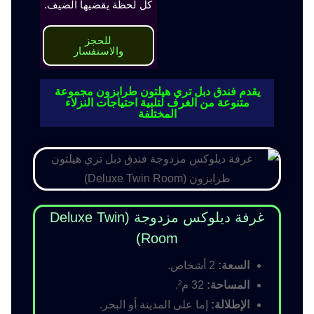
كل لحظة يقضيها الضيف.
للحجز
والاستفسار
يقدم فندق دبل تري هيلتون طرابزون مجموعة
متنوعة من الغرف لتلبية احتياجات النزلاء
المختلفة
غرفة ديلوكس مزدوجة (Deluxe Twin
Room)
السعة:
2 أشخاص.
المساحة:
32 م².
الإطلالة:
إما على المدينة أو البحر.