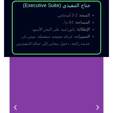
جناح التنفيذي (Executive Suite)
السعة:
2-3 أشخاص.
المساحة:
64 م².
الإطلالة:
بانورامية على البحر الأسود.
المميزات:
غرفة معيشة منفصلة، ميني بار،
خدمة رائعة، دخول مجاني إلى صالة التنفيذيين.