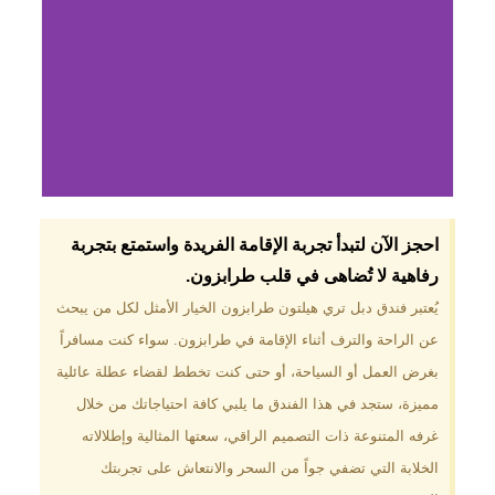
لماذا تختار فندق دبل
احجز الآن لتبدأ تجربة الإقامة الفريدة واستمتع بتجربة
تري هيلتون
رفاهية لا تُضاهى في قلب طرابزون.​
طرابزون؟
يُعتبر فندق دبل تري هيلتون طرابزون الخيار الأمثل لكل من يبحث
عن الراحة والترف أثناء الإقامة في طرابزون. سواء كنت مسافراً
موقع مميز في قلب طرابزون بالقرب
من أهم المعالم السياحية. إطلالات
بغرض العمل أو السياحة، أو حتى كنت تخطط لقضاء عطلة عائلية
ساحرة على البحر الأسود والجبال
مميزة، ستجد في هذا الفندق ما يلبي كافة احتياجاتك من خلال
الخضراء. مرافق متكاملة تشمل
مسبحًا داخليًا، سبا، صالة ألعاب
غرفه المتنوعة ذات التصميم الراقي، سعتها المثالية وإطلالاته
رياضية، ومطاعم عالمية.
الخلابة التي تضفي جواً من السحر والانتعاش على تجربتك