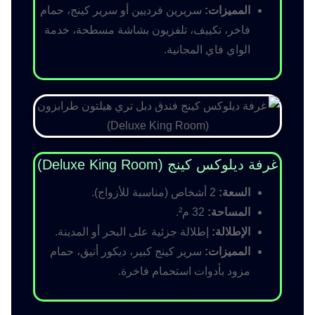
المميزات:
سريرين فرديين أو سرير كينج، حمام
فاخر، تكييف، تلفزيون بشاشة مسطحة، خدمة
الواي فاي المجانية.
غرفة ديلوكس كينج (Deluxe King Room)
السعة:
2 أشخاص (مناسبة للأزواج).
المساحة:
32 م².
الإطلالة:
إطلالة جزئية على البحر أو المدينة.
المميزات:
سرير كينج كبير، ديكور أنيق، حمام
مزود بأدوات استحمام فاخرة.