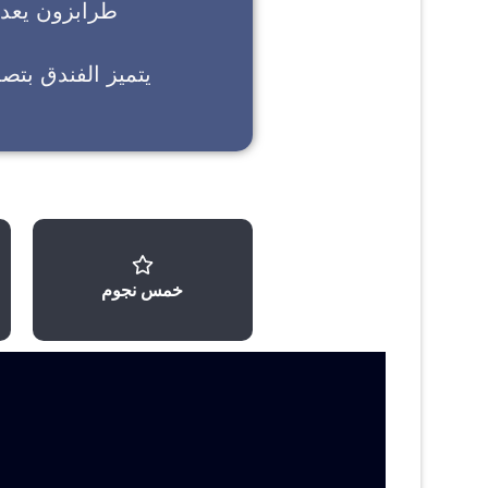
طرابزون
يعد خ
يتميز الفندق بتص
خمس نجوم