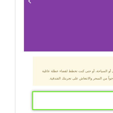
بزون؟
ل أو السياحة، أو حتى كنت تخطط لقضاء عطلة عائلية
جواً من السحر والانتعاش على تجربتك الفندقية.
ى البحر الأسود
ومطاعم عالمية.