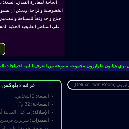
الحاجة لمغادرة الفندق. السعة: ت
جناح واحد وفقاً للمساحة والتصميم. 
على المناظر الطبيعية الخلابة الم
ل
 تري هيلتون طرابزون مجموعة متنوعة من الغرف لتلبية احتياجات النز
غرفة ديلوكس مزدوجة (oom
السعة:
2 أشخاص.
المساحة:
32 م².
الإطلالة:
إما على المدينة أو
المميزات:
سريرين فرديين أ
مسطحة، خدمة الواي فاي ال