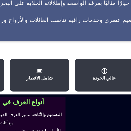
يارًا مثاليًا بغرفه الواسعة وإطلالاته الخلابة على البحر
ميم عصري وخدمات راقية تناسب العائلات والأزواج وروا
عالي الجودة
شامل الافطار
أنواع الغرف في 
التصميم والأثاث:
تتميز الغرف القي
مع أثاث
الأساسيات:
تحتوي على سرير مري