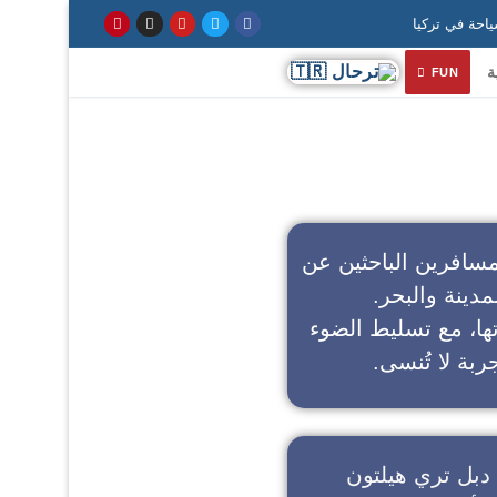
ة
FUN
سافرين الباحثين عن
مدينة والبحر.
تها، مع تسليط الضوء
ربة لا تُنسى.
دبل تري هيلتون