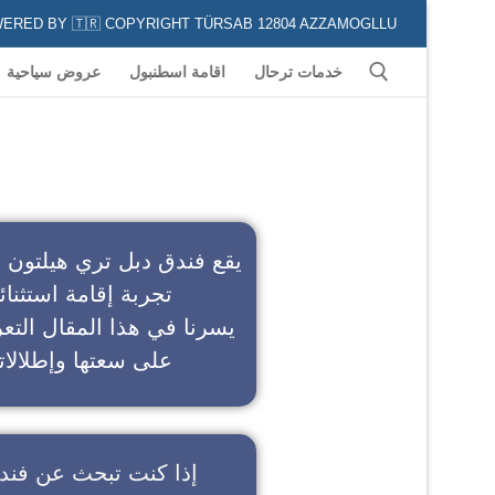
POWERED BY 🇹🇷 COPYRIGHT TÜRSAB 12804 AZZAMOGLLU جميع الخدمات السياحية في كافة المناطق و المدن التركية لكل من يعشق السياحة
خدمات ترحال
اقامة اسطنبول
عروض سياحية
ف
يقع فندق دبل تري هيلتون 
تجربة إقامة استثنائ
يسرنا في هذا المقال التعر
على سعتها وإطلالاته
إذا كنت تبحث عن
فند