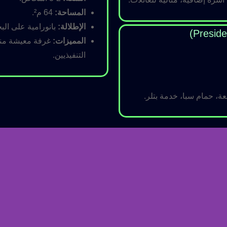
المساحة:
64 م².
الإطلالة:
بانورامية على البح
المميزات:
غرفة معيشة منفص
التنفيذيين.
ة، حمام سبا، خدمة بتلر.