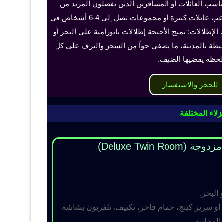
ناسب العائلات أو المسافرين الذين يفضلون المزيد من
الخصوصية والراحة، ويمكن أن تستوعب عائلات كبيرة أو مجموعات تصل إلى 4-6 أشخاص في
الإطلالات: تمنح الأجنحة إطلالات بانورامية على البحر أو
حيطة بالمدينة، ما يضفي جواً من السحر والترف على كل
حظة يقضيها الضيف.
للحجز والاستفسار
لاء المختلفة
Deluxe Twin R)
 البحر.
و سرير كينج، حمام فاخر، تكييف، تلفزيون بشاشة
مجانية.