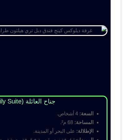
جناح العائلة (Family Suite)
السعة:
4 أشخاص.
المساحة:
68 م².
الإطلالة:
على البحر أو المدينة.
المميزات:
غرفة نوم رئيسية + غرفة معيشة مع أس