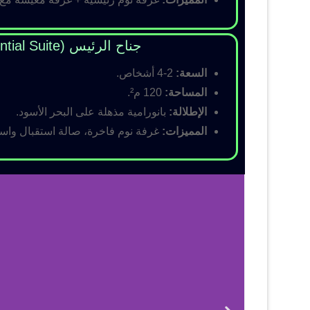
جناح الرئيس (Presidential Suite)
السعة:
2-4 أشخاص.
المساحة:
120 م².
الإطلالة:
بانورامية مذهلة على البحر الأسود.
المميزات:
غرفة نوم فاخرة، صالة استقبال واسع