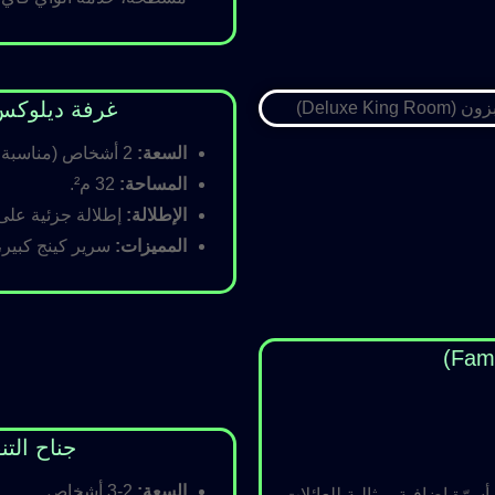
غرفة ديلوكس كينج (Room
السعة:
2 أشخاص (مناسبة للأزواج).
المساحة:
32 م².
الإطلالة:
إطلالة جزئية على ا
المميزات:
سرير كينج كبير،
جناح التنفيذي (ite
السعة:
2-3 أشخاص.
رّة إضافية، مثالية للعائلات.