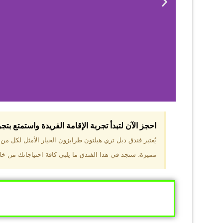
احجز الآن لتبدأ تجربة الإقامة الفريدة واستمتع بت
لماذا 
يُعتبر فندق دبل تري هيلتون طرابزون الخيار الأمثل لكل م
مميزة، ستجد في هذا الفندق ما يلبي كافة احتياجاتك من خلال
موقع مميز في قل
والجبال الخضراء