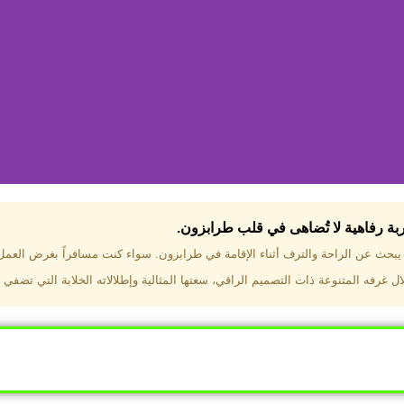
جربة رفاهية لا تُضاهى في قلب طرابزون.​
تختار فندق دبل تري هيلتون طرا
ن يبحث عن الراحة والترف أثناء الإقامة في طرابزون. سواء كنت مسافراً بغرض العم
 غرفه المتنوعة ذات التصميم الراقي، سعتها المثالية وإطلالاته الخلابة التي تضفي 
ب طرابزون بالقرب من أهم المعالم السياحية. إطلالات ساحرة عل
. مرافق متكاملة تشمل مسبحًا داخليًا، سبا، صالة ألعاب رياضية، 
Click Here