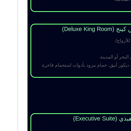
Deluxe King )
لبحر أو المدينة.
 ديكور أنيق، حمام مزود بأدوات استحمام فاخرة.
Executive Su)