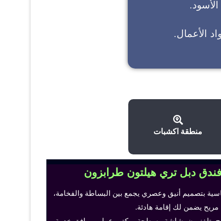
 الأسود.
د الأعمال.
منطقة اكشبات
فندق دبل تري هيلتون طرابزون
اسية بتصميم أنيق وعصري يجمع بين البساطة والفخامة،
 مريح يضمن لك إقامة هادئة.
ح، تلفزيون بشاشة مسطحة، مكتب عمل ومرافق خدمة