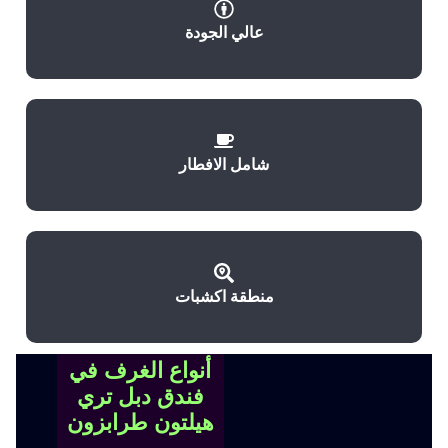
عالي الجودة
شامل الافطار
منطقة اكشبات
أنواع الغرف في
فندق دبل تري
هيلتون طرابزون