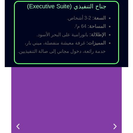
جناح التنفيذي (Executive Suite)
السعة:
2-3 أشخاص.
المساحة:
64 م².
الإطلالة:
بانورامية على البحر الأسود.
المميزات:
غرفة معيشة منفصلة، ميني بار،
خدمة رائعة، دخول مجاني إلى صالة التنفيذيين.