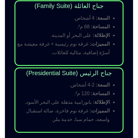
جناح العائلة (Family Suite)
السعة:
4 أشخاص.
المساحة:
68 م².
الإطلالة:
على البحر أو المدينة.
المميزات:
غرفة نوم رئيسية + غرفة معيشة مع
أسرّة إضافية، مثالية للعائلات.
جناح الرئيس (Presidential Suite)
السعة:
2-4 أشخاص.
المساحة:
120 م².
الإطلالة:
بانورامية مذهلة على البحر الأسود.
المميزات:
غرفة نوم فاخرة، صالة استقبال
واسعة، حمام سبا، خدمة بتلر.