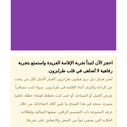
لماذا تختار فندق دبل
احجز الآن لتبدأ تجربة الإقامة الفريدة واستمتع بتجربة
تري هيلتون
رفاهية لا تُضاهى في قلب طرابزون.​
طرابزون؟
يُعتبر فندق دبل تري هيلتون طرابزون الخيار الأمثل لكل من يبحث
عن الراحة والترف أثناء الإقامة في طرابزون. سواء كنت مسافراً
موقع مميز في قلب طرابزون بالقرب
من أهم المعالم السياحية. إطلالات
بغرض العمل أو السياحة، أو حتى كنت تخطط لقضاء عطلة عائلية
ساحرة على البحر الأسود والجبال
مميزة، ستجد في هذا الفندق ما يلبي كافة احتياجاتك من خلال
الخضراء. مرافق متكاملة تشمل
مسبحًا داخليًا، سبا، صالة ألعاب
غرفه المتنوعة ذات التصميم الراقي، سعتها المثالية وإطلالاته
رياضية، ومطاعم عالمية.
الخلابة التي تضفي جواً من السحر والانتعاش على تجربتك