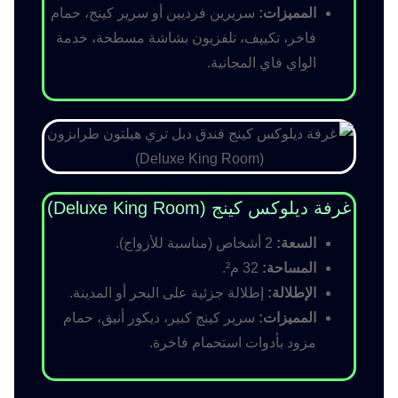
المميزات:
سريرين فرديين أو سرير كينج، حمام
فاخر، تكييف، تلفزيون بشاشة مسطحة، خدمة
الواي فاي المجانية.
غرفة ديلوكس كينج (Deluxe King Room)
السعة:
2 أشخاص (مناسبة للأزواج).
المساحة:
32 م².
الإطلالة:
إطلالة جزئية على البحر أو المدينة.
المميزات:
سرير كينج كبير، ديكور أنيق، حمام
مزود بأدوات استحمام فاخرة.