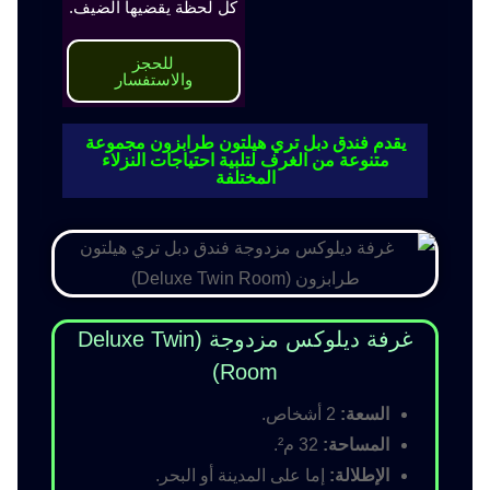
كل لحظة يقضيها الضيف.
للحجز
والاستفسار
يقدم فندق دبل تري هيلتون طرابزون مجموعة
متنوعة من الغرف لتلبية احتياجات النزلاء
المختلفة
غرفة ديلوكس مزدوجة (Deluxe Twin
Room)
السعة:
2 أشخاص.
المساحة:
32 م².
الإطلالة:
إما على المدينة أو البحر.