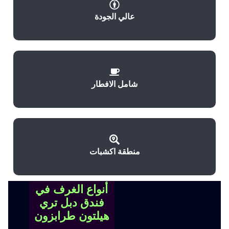
عالي الجودة
شامل الافطار
منطقة اكشبات
أنواع الغرف في
فندق دبل تري
هيلتون طرابزون