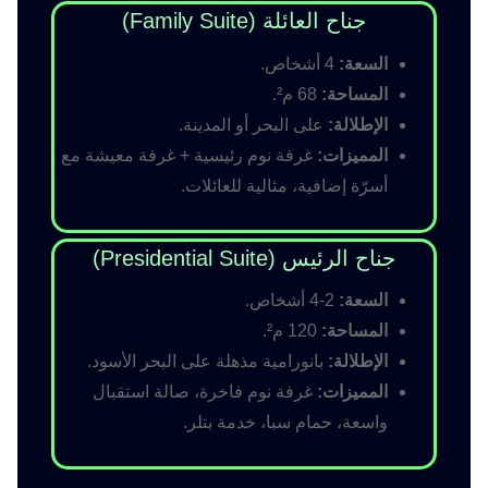
جناح العائلة (Family Suite)
السعة:
4 أشخاص.
المساحة:
68 م².
الإطلالة:
على البحر أو المدينة.
المميزات:
غرفة نوم رئيسية + غرفة معيشة مع
أسرّة إضافية، مثالية للعائلات.
جناح الرئيس (Presidential Suite)
السعة:
2-4 أشخاص.
المساحة:
120 م².
الإطلالة:
بانورامية مذهلة على البحر الأسود.
المميزات:
غرفة نوم فاخرة، صالة استقبال
واسعة، حمام سبا، خدمة بتلر.