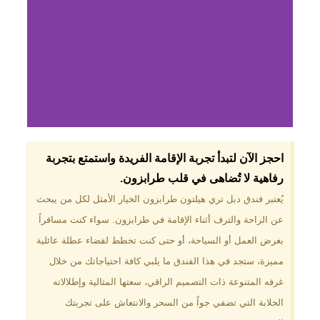
لماذا تختار فندق دبل
احجز الآن لتبدأ تجربة الإقامة الفريدة واستمتع بتجربة
تري هيلتون
رفاهية لا تُضاهى في قلب طرابزون.​
طرابزون؟
يُعتبر فندق دبل تري هيلتون طرابزون الخيار الأمثل لكل من يبحث
عن الراحة والترف أثناء الإقامة في طرابزون. سواء كنت مسافراً
موقع مميز في قلب طرابزون بالقرب
من أهم المعالم السياحية. إطلالات
بغرض العمل أو السياحة، أو حتى كنت تخطط لقضاء عطلة عائلية
ساحرة على البحر الأسود والجبال
مميزة، ستجد في هذا الفندق ما يلبي كافة احتياجاتك من خلال
الخضراء. مرافق متكاملة تشمل
مسبحًا داخليًا، سبا، صالة ألعاب
غرفه المتنوعة ذات التصميم الراقي، سعتها المثالية وإطلالاته
رياضية، ومطاعم عالمية.
الخلابة التي تضفي جواً من السحر والانتعاش على تجربتك