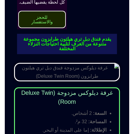
كل لحظة يقضيها الضيف.
للحجز
والاستفسار
يقدم فندق دبل تري هيلتون طرابزون مجموعة
متنوعة من الغرف لتلبية احتياجات النزلاء
المختلفة
غرفة ديلوكس مزدوجة (Deluxe Twin
Room)
السعة:
2 أشخاص.
المساحة:
32 م².
الإطلالة:
إما على المدينة أو البحر.