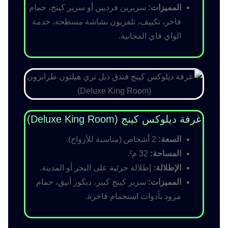
المميزات:
سريرين فرديين أو سرير كينج، حمام
فاخر، تكييف، تلفزيون بشاشة مسطحة، خدمة
الواي فاي المجانية.
غرفة ديلوكس كينج (Deluxe King Room)
السعة:
2 أشخاص (مناسبة للأزواج).
المساحة:
32 م².
الإطلالة:
إطلالة جزئية على البحر أو المدينة.
المميزات:
سرير كينج كبير، ديكور أنيق، حمام
مزود بأدوات استحمام فاخرة.