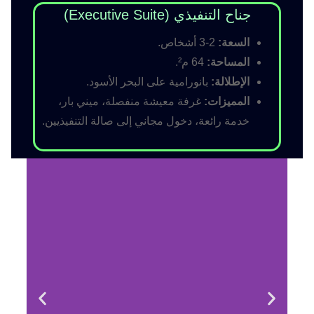
جناح التنفيذي (Executive Suite)
السعة:
2-3 أشخاص.
المساحة:
64 م².
الإطلالة:
بانورامية على البحر الأسود.
المميزات:
غرفة معيشة منفصلة، ميني بار،
خدمة رائعة، دخول مجاني إلى صالة التنفيذيين.