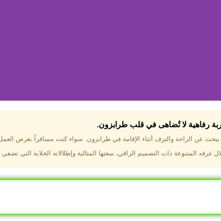
جربة رفاهية لا تُضاهى في قلب طرابزون.​
تختار فندق دبل تري هيلتون طرا
ن يبحث عن الراحة والترف أثناء الإقامة في طرابزون. سواء كنت مسافراً بغرض العم
 غرفه المتنوعة ذات التصميم الراقي، سعتها المثالية وإطلالاته الخلابة التي تضفي 
ب طرابزون بالقرب من أهم المعالم السياحية. إطلالات ساحرة عل
. مرافق متكاملة تشمل مسبحًا داخليًا، سبا، صالة ألعاب رياضية، 
Click Here