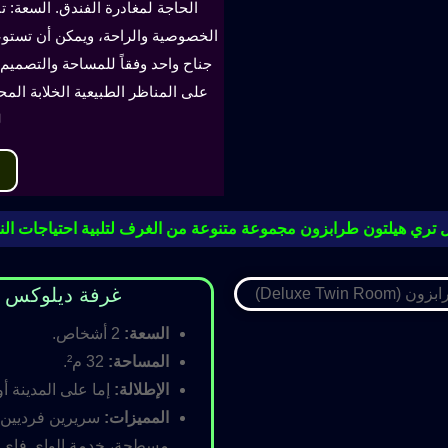
الحاجة لمغادرة الفندق. السعة: ت
جناح واحد وفقاً للمساحة والتصميم. 
على المناظر الطبيعية الخلابة الم
ل
 تري هيلتون طرابزون مجموعة متنوعة من الغرف لتلبية احتياجات النز
غرفة ديلوكس مزدوجة (oom
السعة:
2 أشخاص.
المساحة:
32 م².
الإطلالة:
إما على المدينة أو
المميزات:
سريرين فرديين أ
مسطحة، خدمة الواي فاي ال