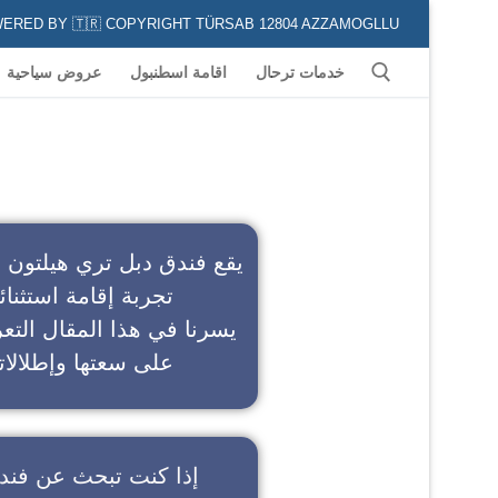
POWERED BY 🇹🇷 COPYRIGHT TÜRSAB 12804 AZZAMOGLLU جميع الخدمات السياحية في كافة المناطق و المدن التركية لكل من يعشق السياحة
خدمات ترحال
اقامة اسطنبول
عروض سياحية
ف
يقع فندق دبل تري هيلتون 
تجربة إقامة استثنائ
يسرنا في هذا المقال التعر
على سعتها وإطلالاته
إذا كنت تبحث عن
فند