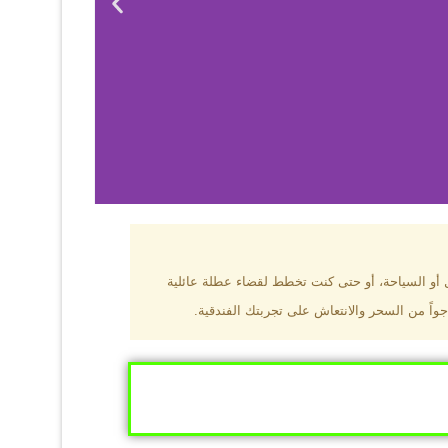
بزون؟
ل أو السياحة، أو حتى كنت تخطط لقضاء عطلة عائلية
جواً من السحر والانتعاش على تجربتك الفندقية.
ى البحر الأسود
ومطاعم عالمية.