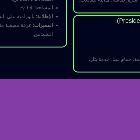
المساحة:
64 م².
الإطلالة:
بانورامية على البح
المميزات:
غرفة معيشة منفص
التنفيذيين.
ة، حمام سبا، خدمة بتلر.