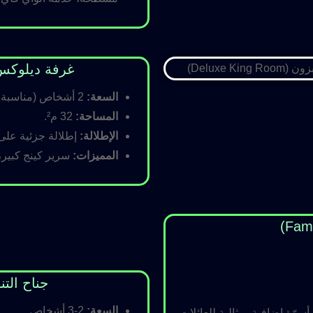
غرفة ديلوكس كينج (Room
السعة:
2 أشخاص (مناسبة للأزواج).
المساحة:
32 م².
الإطلالة:
إطلالة جزئية على ا
المميزات:
سرير كينج كبير،
جناح التنفيذي (ite
السعة:
2-3 أشخاص.
رّة إضافية، مثالية للعائلات.