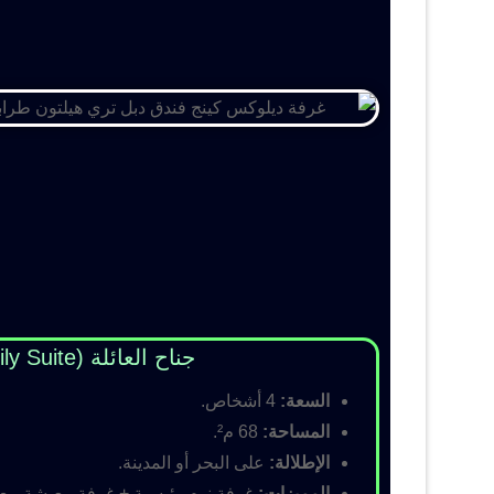
جناح العائلة (Family Suite)
السعة:
4 أشخاص.
المساحة:
68 م².
الإطلالة:
على البحر أو المدينة.
المميزات:
غرفة نوم رئيسية + غرفة معيشة مع أس