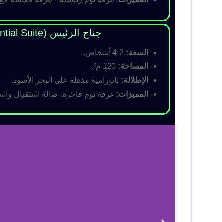
جناح الرئيس (Presidential Suite)
السعة:
2-4 أشخاص.
المساحة:
120 م².
الإطلالة:
بانورامية مذهلة على البحر الأسود.
المميزات:
غرفة نوم فاخرة، صالة استقبال واسع