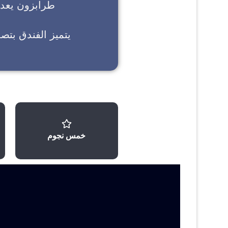
طرابزون
يعد خ
يتميز الفندق بتص
خمس نجوم