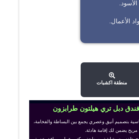
 الأسود.
د الأعمال.
منطقة اكشبات
فندق دبل تري هيلتون طرابزون
اسية بتصميم أنيق وعصري يجمع بين البساطة والفخامة،
 مريح يضمن لك إقامة هادئة.
ح، تلفزيون بشاشة مسطحة، مكتب عمل ومرافق خدمة