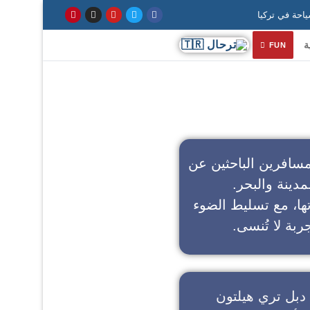
ة
FUN
سافرين الباحثين عن
مدينة والبحر.
تها، مع تسليط الضوء
ربة لا تُنسى.
دبل تري هيلتون