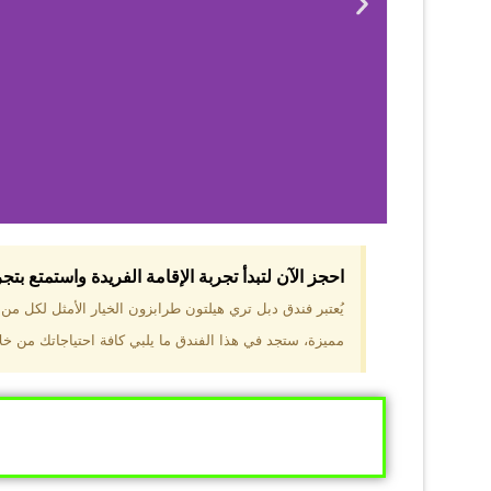
احجز الآن لتبدأ تجربة الإقامة الفريدة واستمتع بت
لماذا 
يُعتبر فندق دبل تري هيلتون طرابزون الخيار الأمثل لكل م
مميزة، ستجد في هذا الفندق ما يلبي كافة احتياجاتك من خلال
موقع مميز في قل
والجبال الخضراء