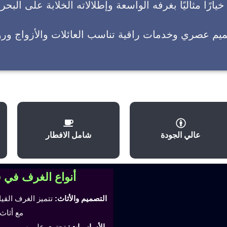
يارًا مثاليًا بغرفه الواسعة وإطلالاته الخلابة على البحر
ميم عصري وخدمات راقية تناسب العائلات والأزواج وروا
عالي الجودة
شامل الافطار
أنواع الغرف في 
التصميم والأثاث:
تتميز الغرف القي
مع أثاث
الأساسيات:
تحتوي على سرير مري