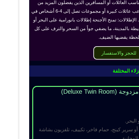
ناسب العائلات أو المسافرين الذين يفضلون المزيد من
الخصوصية والراحة، ويمكن أن تستوعب عائلات كبيرة أو مجموعات تصل إلى 4-6 أشخاص في
الإطلالات: تمنح الأجنحة إطلالات بانورامية على البحر أو
حيطة بالمدينة، ما يضفي جواً من السحر والترف على كل
حظة يقضيها الضيف.
للحجز والاستفسار
لاء المختلفة
Deluxe Twin R)
 البحر.
و سرير كينج، حمام فاخر، تكييف، تلفزيون بشاشة
مجانية.