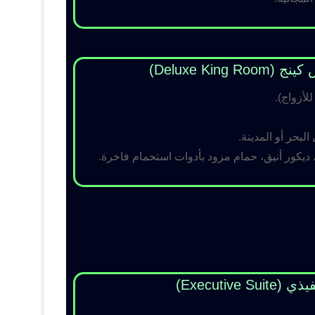
Deluxe King )
لبحر أو المدينة.
 ديكور أنيق، حمام مزود بأدوات استحمام فاخرة.
Executive Su)