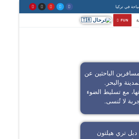
ة
FUN
سافرين الباحثين عن
مدينة والبحر.
تها، مع تسليط الضوء
ربة لا تُنسى.
دبل تري هيلتون