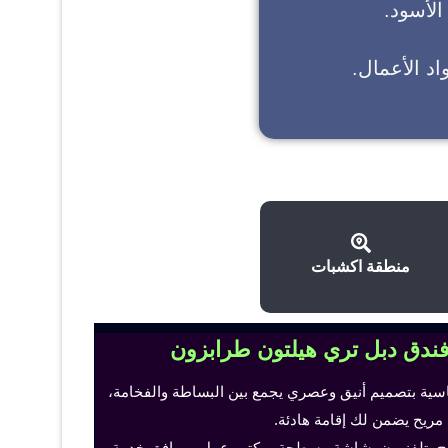
 الأسود.
د الأعمال.
منطقة اكشبات
فندق دبل تري هيلتون طرابزون
اسية بتصميم أنيق وعصري يجمع بين البساطة والفخامة،
 مريح يضمن لك إقامة هادئة.
ح، تلفزيون بشاشة مسطحة، مكتب عمل ومرافق خدمة