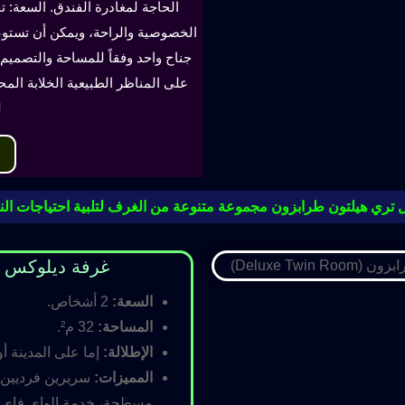
الحاجة لمغادرة الفندق. السعة: ت
جناح واحد وفقاً للمساحة والتصميم. 
على المناظر الطبيعية الخلابة الم
ل
 تري هيلتون طرابزون مجموعة متنوعة من الغرف لتلبية احتياجات النز
غرفة ديلوكس مزدوجة (oom
السعة:
2 أشخاص.
المساحة:
32 م².
الإطلالة:
إما على المدينة أو
المميزات:
سريرين فرديين أ
مسطحة، خدمة الواي فاي ال