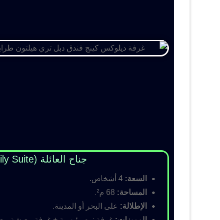
جناح العائلة (Family Suite)
السعة:
4 أشخاص.
المساحة:
68 م².
الإطلالة:
على البحر أو المدينة.
المميزات:
غرفة نوم رئيسية + غرفة معيشة مع أس