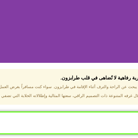
جربة رفاهية لا تُضاهى في قلب طرابزون.​
تختار فندق دبل تري هيلتون طرا
ن يبحث عن الراحة والترف أثناء الإقامة في طرابزون. سواء كنت مسافراً بغرض العم
 غرفه المتنوعة ذات التصميم الراقي، سعتها المثالية وإطلالاته الخلابة التي تضفي 
ب طرابزون بالقرب من أهم المعالم السياحية. إطلالات ساحرة عل
. مرافق متكاملة تشمل مسبحًا داخليًا، سبا، صالة ألعاب رياضية، 
Click Here