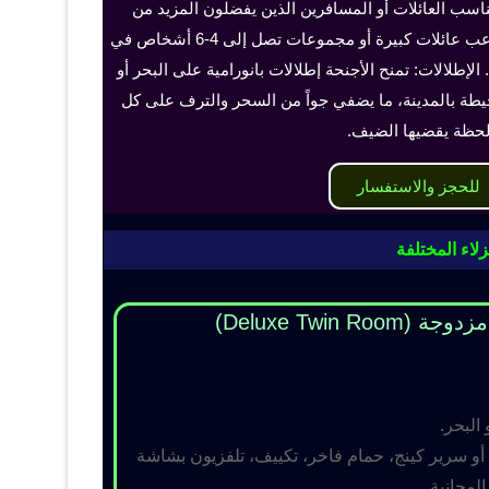
ناسب العائلات أو المسافرين الذين يفضلون المزيد من
الخصوصية والراحة، ويمكن أن تستوعب عائلات كبيرة أو مجموعات تصل إلى 4-6 أشخاص في
الإطلالات: تمنح الأجنحة إطلالات بانورامية على البحر أو
حيطة بالمدينة، ما يضفي جواً من السحر والترف على كل
حظة يقضيها الضيف.
للحجز والاستفسار
لاء المختلفة
Deluxe Twin R)
 البحر.
و سرير كينج، حمام فاخر، تكييف، تلفزيون بشاشة
مجانية.