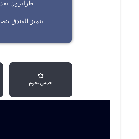
طرابزون
يعد خ
يتميز الفندق بتص
خمس نجوم