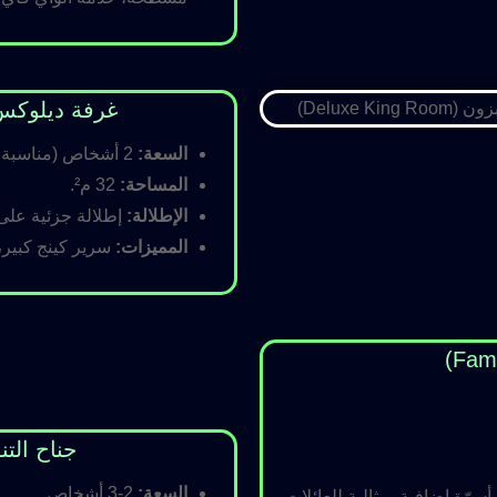
غرفة ديلوكس كينج (Room
السعة:
2 أشخاص (مناسبة للأزواج).
المساحة:
32 م².
الإطلالة:
إطلالة جزئية على ا
المميزات:
سرير كينج كبير،
جناح التنفيذي (ite
السعة:
2-3 أشخاص.
رّة إضافية، مثالية للعائلات.