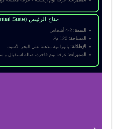
جناح الرئيس (Presidential Suite)
السعة:
2-4 أشخاص.
المساحة:
120 م².
الإطلالة:
بانورامية مذهلة على البحر الأسود.
المميزات:
غرفة نوم فاخرة، صالة استقبال واسع