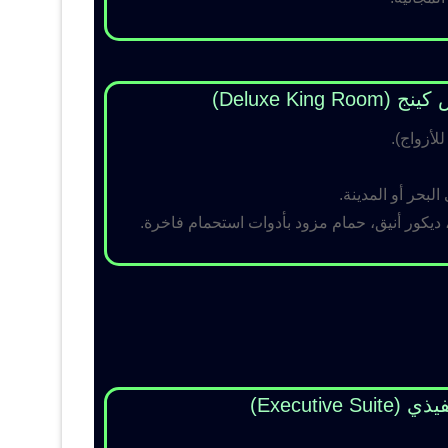
Deluxe King )
لبحر أو المدينة.
 ديكور أنيق، حمام مزود بأدوات استحمام فاخرة.
Executive Su)