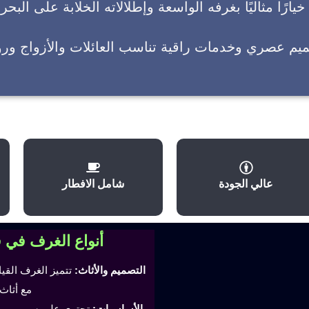
يارًا مثاليًا بغرفه الواسعة وإطلالاته الخلابة على البحر
ميم عصري وخدمات راقية تناسب العائلات والأزواج وروا
عالي الجودة
شامل الافطار
أنواع الغرف في 
التصميم والأثاث:
تتميز الغرف القي
مع أثاث
الأساسيات:
تحتوي على سرير مري