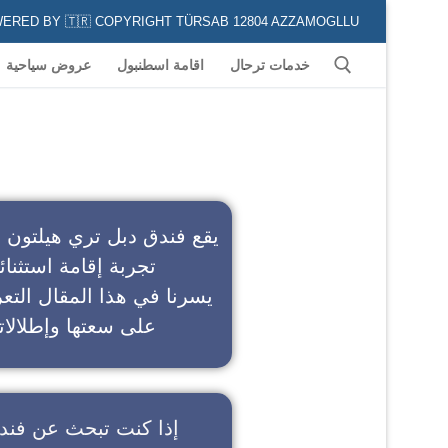
POWERED BY 🇹🇷 COPYRIGHT TÜRSAB 12804 AZZAMOGLLU جميع الخدمات السياحية في كافة المناطق و المدن التركية لكل من يعشق السياحة
خدمات ترحال
اقامة اسطنبول
عروض سياحية
ف
يقع فندق دبل تري هيلتون 
تجربة إقامة استثنائ
يسرنا في هذا المقال التعر
على سعتها وإطلالاته
إذا كنت تبحث عن
فند