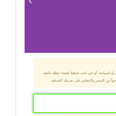
بزون؟
ل أو السياحة، أو حتى كنت تخطط لقضاء عطلة عائلية
جواً من السحر والانتعاش على تجربتك الفندقية.
ى البحر الأسود
ومطاعم عالمية.