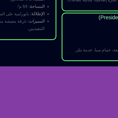
المساحة:
64 م².
الإطلالة:
بانورامية على البح
المميزات:
غرفة معيشة منفص
التنفيذيين.
ة، حمام سبا، خدمة بتلر.