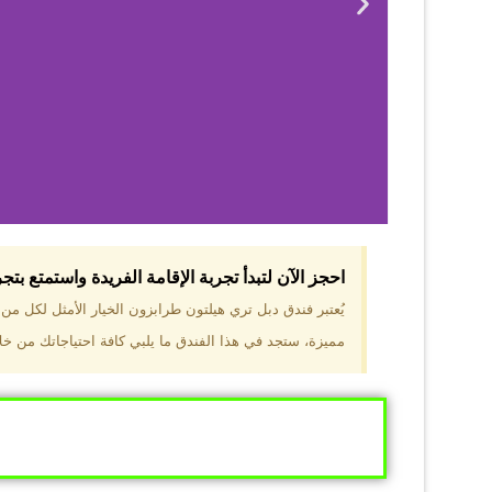
احجز الآن لتبدأ تجربة الإقامة الفريدة واستمتع بت
لماذا 
يُعتبر فندق دبل تري هيلتون طرابزون الخيار الأمثل لكل م
مميزة، ستجد في هذا الفندق ما يلبي كافة احتياجاتك من خلال
موقع مميز في قل
والجبال الخضراء