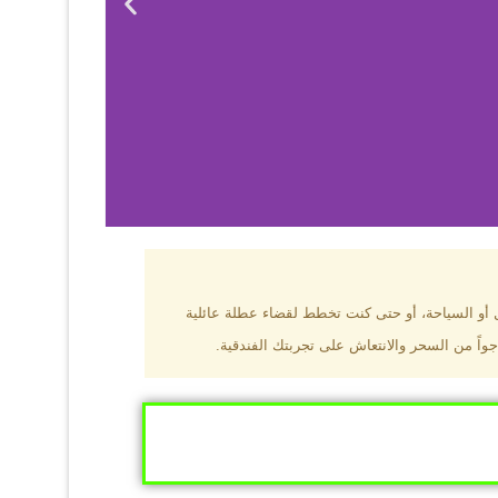
بزون؟
ل أو السياحة، أو حتى كنت تخطط لقضاء عطلة عائلية
جواً من السحر والانتعاش على تجربتك الفندقية.
ى البحر الأسود
ومطاعم عالمية.