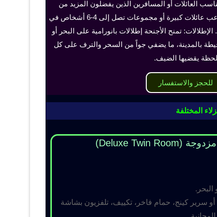
ناسب العائلات أو المسافرين الذين يفضلون المزيد من
الخصوصية والراحة، ويمكن أن تستوعب عائلات كبيرة أو مجموعات تصل إلى 4-6 أشخاص في
الإطلالات: تمنح الأجنحة إطلالات بانورامية على البحر أو
حيطة بالمدينة، ما يضفي جواً من السحر والترف على كل
حظة يقضيها الضيف.
للحجز والاستفسار
لاء المختلفة
Deluxe Twin R)
 البحر.
و سرير كينج، حمام فاخر، تكييف، تلفزيون بشاشة
مجانية.