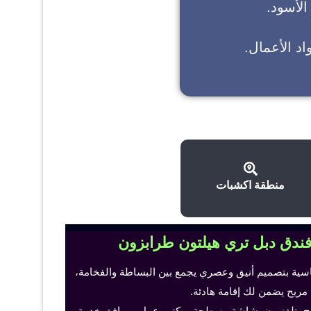
 الأسود.
د الأعمال.
منطقة اكشبات
فندق دبل تري هيلتون طرابزون
اسية بتصميم أنيق وعصري يجمع بين البساطة والفخامة،
 مريح يضمن لك إقامة هادئة.
ح، تلفزيون بشاشة مسطحة، مكتب عمل ومرافق خدمة