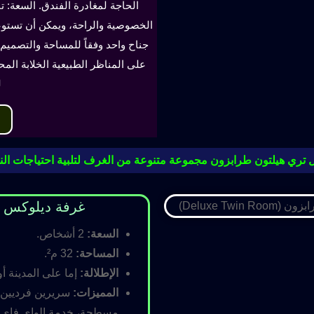
الحاجة لمغادرة الفندق. السعة: ت
جناح واحد وفقاً للمساحة والتصميم. 
على المناظر الطبيعية الخلابة الم
ل
 تري هيلتون طرابزون مجموعة متنوعة من الغرف لتلبية احتياجات النز
غرفة ديلوكس مزدوجة (oom
السعة:
2 أشخاص.
المساحة:
32 م².
الإطلالة:
إما على المدينة أو
المميزات:
سريرين فرديين أ
مسطحة، خدمة الواي فاي ال