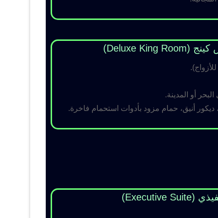
Deluxe King )
لبحر أو المدينة.
 ديكور أنيق، حمام مزود بأدوات استحمام فاخرة.
Executive Su)