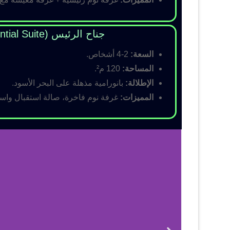
جناح الرئيس (Presidential Suite)
السعة:
2-4 أشخاص.
المساحة:
120 م².
الإطلالة:
بانورامية مذهلة على البحر الأسود.
المميزات:
غرفة نوم فاخرة، صالة استقبال واسع