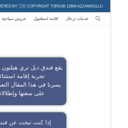
POWERED BY 🇹🇷 COPYRIGHT TÜRSAB 12804 AZZAMOGLLU جميع الخدمات السياحية في كافة المناطق و المدن التركية لكل من يعشق السياحة
خدمات ترحال
اقامة اسطنبول
عروض سياحية
ف
يقع فندق دبل تري هيلتون 
تجربة إقامة استثنائ
يسرنا في هذا المقال التعر
على سعتها وإطلالاته
إذا كنت تبحث عن
فند