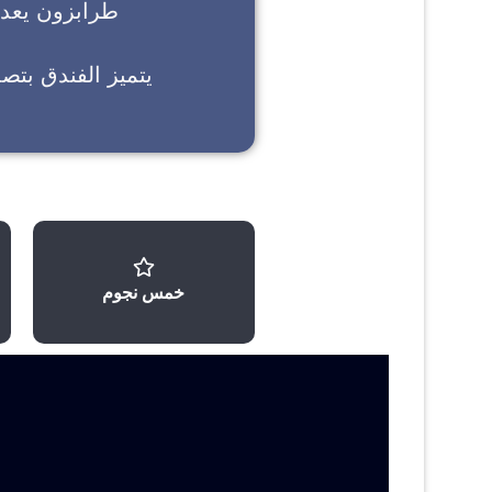
طرابزون
يعد خ
يتميز الفندق بتص
خمس نجوم