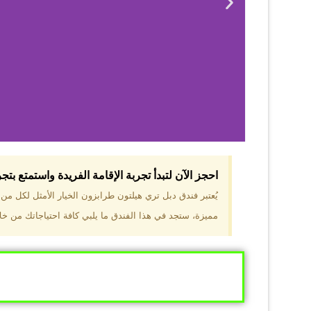
احجز الآن لتبدأ تجربة الإقامة الفريدة واستمتع بت
لماذا 
يُعتبر فندق دبل تري هيلتون طرابزون الخيار الأمثل لكل م
مميزة، ستجد في هذا الفندق ما يلبي كافة احتياجاتك من خلال
موقع مميز في قل
والجبال الخضراء