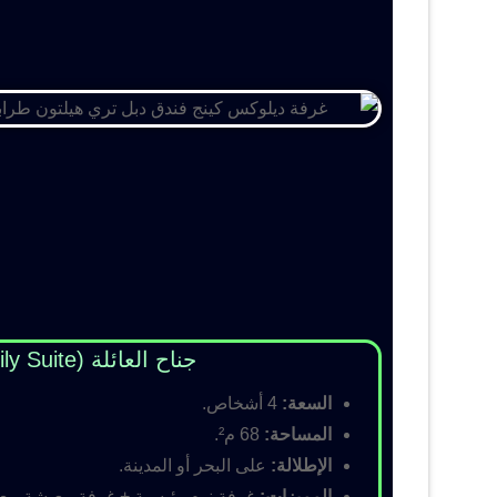
جناح العائلة (Family Suite)
السعة:
4 أشخاص.
المساحة:
68 م².
الإطلالة:
على البحر أو المدينة.
المميزات:
غرفة نوم رئيسية + غرفة معيشة مع أس