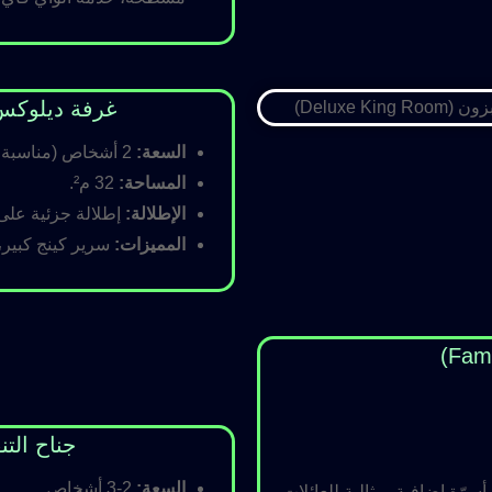
غرفة ديلوكس كينج (Room
السعة:
2 أشخاص (مناسبة للأزواج).
المساحة:
32 م².
الإطلالة:
إطلالة جزئية على ا
المميزات:
سرير كينج كبير،
جناح التنفيذي (ite
السعة:
2-3 أشخاص.
رّة إضافية، مثالية للعائلات.