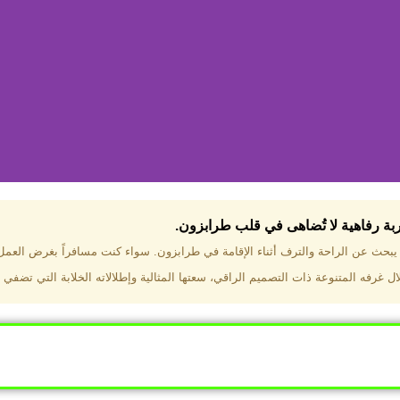
جربة رفاهية لا تُضاهى في قلب طرابزون.​
تختار فندق دبل تري هيلتون طرا
ن يبحث عن الراحة والترف أثناء الإقامة في طرابزون. سواء كنت مسافراً بغرض العم
 غرفه المتنوعة ذات التصميم الراقي، سعتها المثالية وإطلالاته الخلابة التي تضفي 
ب طرابزون بالقرب من أهم المعالم السياحية. إطلالات ساحرة عل
. مرافق متكاملة تشمل مسبحًا داخليًا، سبا، صالة ألعاب رياضية، 
Click Here