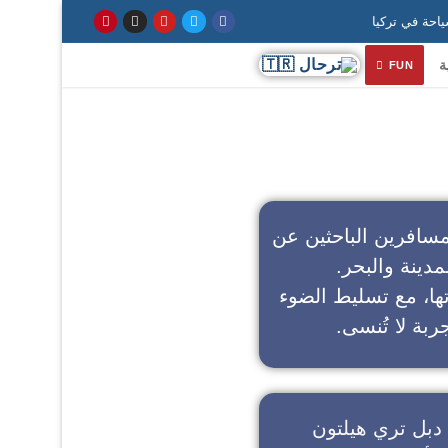
ة
FUN
سافرين الباحثين عن
مدينة والبحر.
تها، مع تسليط الضوء
ربة لا تُنسى.
دبل تري هيلتون