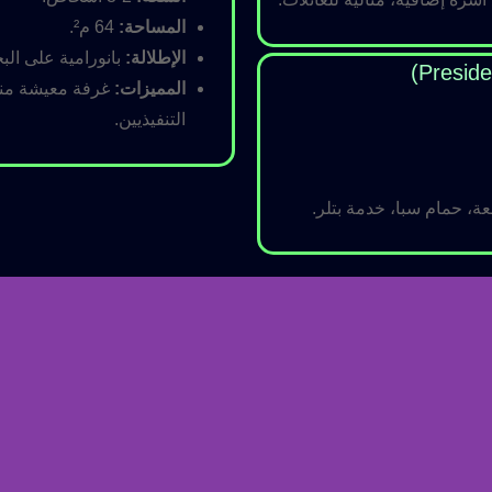
المساحة:
64 م².
الإطلالة:
بانورامية على البح
المميزات:
غرفة معيشة منفص
التنفيذيين.
ة، حمام سبا، خدمة بتلر.