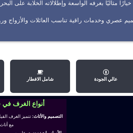
يارًا مثاليًا بغرفه الواسعة وإطلالاته الخلابة على البحر
ميم عصري وخدمات راقية تناسب العائلات والأزواج وروا
عالي الجودة
شامل الافطار
أنواع الغرف في 
التصميم والأثاث:
تتميز الغرف القي
مع أثاث
الأساسيات:
تحتوي على سرير مري