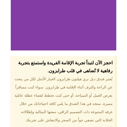
لماذا تختار فندق دبل
احجز الآن لتبدأ تجربة الإقامة الفريدة واستمتع بتجربة
تري هيلتون
رفاهية لا تُضاهى في قلب طرابزون.​
طرابزون؟
يُعتبر فندق دبل تري هيلتون طرابزون الخيار الأمثل لكل من يبحث
عن الراحة والترف أثناء الإقامة في طرابزون. سواء كنت مسافراً
موقع مميز في قلب طرابزون بالقرب
من أهم المعالم السياحية. إطلالات
بغرض العمل أو السياحة، أو حتى كنت تخطط لقضاء عطلة عائلية
ساحرة على البحر الأسود والجبال
مميزة، ستجد في هذا الفندق ما يلبي كافة احتياجاتك من خلال
الخضراء. مرافق متكاملة تشمل
مسبحًا داخليًا، سبا، صالة ألعاب
غرفه المتنوعة ذات التصميم الراقي، سعتها المثالية وإطلالاته
رياضية، ومطاعم عالمية.
الخلابة التي تضفي جواً من السحر والانتعاش على تجربتك