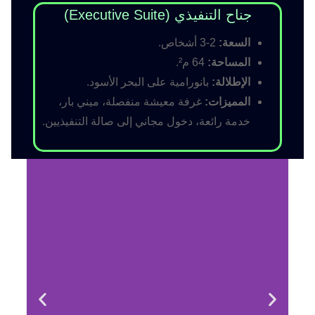
جناح التنفيذي (Executive Suite)
السعة:
2-3 أشخاص.
المساحة:
64 م².
الإطلالة:
بانورامية على البحر الأسود.
المميزات:
غرفة معيشة منفصلة، ميني بار،
خدمة رائعة، دخول مجاني إلى صالة التنفيذيين.