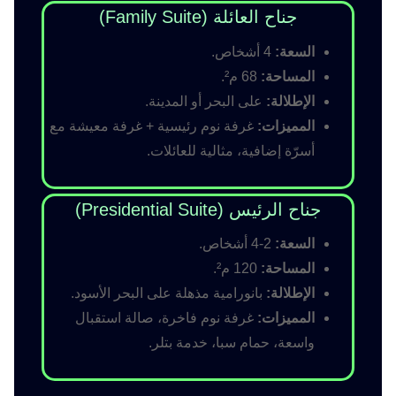
جناح العائلة (Family Suite)
السعة:
4 أشخاص.
المساحة:
68 م².
الإطلالة:
على البحر أو المدينة.
المميزات:
غرفة نوم رئيسية + غرفة معيشة مع
أسرّة إضافية، مثالية للعائلات.
جناح الرئيس (Presidential Suite)
السعة:
2-4 أشخاص.
المساحة:
120 م².
الإطلالة:
بانورامية مذهلة على البحر الأسود.
المميزات:
غرفة نوم فاخرة، صالة استقبال
واسعة، حمام سبا، خدمة بتلر.