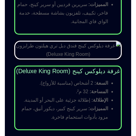
المميزات:
سريرين فرديين أو سرير كينج، حمام
فاخر، تكييف، تلفزيون بشاشة مسطحة، خدمة
الواي فاي المجانية.
غرفة ديلوكس كينج (Deluxe King Room)
السعة:
2 أشخاص (مناسبة للأزواج).
المساحة:
32 م².
الإطلالة:
إطلالة جزئية على البحر أو المدينة.
المميزات:
سرير كينج كبير، ديكور أنيق، حمام
مزود بأدوات استحمام فاخرة.