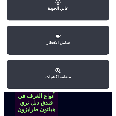
عالي الجودة
شامل الافطار
منطقة اكشبات
أنواع الغرف في
فندق دبل تري
هيلتون طرابزون