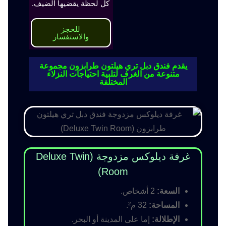
كل لحظة يقضيها الضيف.
للحجز
والاستفسار
يقدم فندق دبل تري هيلتون طرابزون مجموعة
متنوعة من الغرف لتلبية احتياجات النزلاء
المختلفة
غرفة ديلوكس مزدوجة (Deluxe Twin
Room)
السعة:
2 أشخاص.
المساحة:
32 م².
الإطلالة:
إما على المدينة أو البحر.