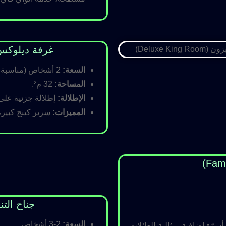
غرفة ديلوكس كينج (Room
السعة:
2 أشخاص (مناسبة للأزواج).
المساحة:
32 م².
الإطلالة:
إطلالة جزئية على ا
المميزات:
سرير كينج كبير،
جناح التنفيذي (ite
السعة:
2-3 أشخاص.
رّة إضافية، مثالية للعائلات.