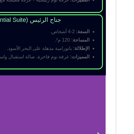
جناح الرئيس (Presidential Suite)
السعة:
2-4 أشخاص.
المساحة:
120 م².
الإطلالة:
بانورامية مذهلة على البحر الأسود.
المميزات:
غرفة نوم فاخرة، صالة استقبال واسع