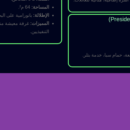
المساحة:
64 م².
الإطلالة:
بانورامية على البح
المميزات:
غرفة معيشة منفص
التنفيذيين.
ة، حمام سبا، خدمة بتلر.