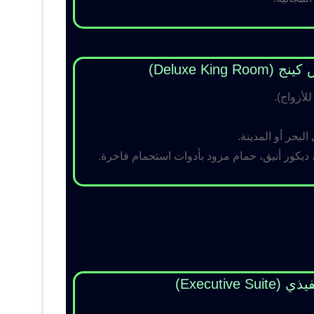
Deluxe King )
لبحر أو المدينة.
 ديكور أنيق، حمام مزود بأدوات استحمام فاخرة.
Executive Su)