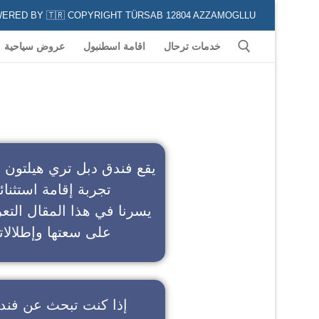
POWERED BY 🇹🇷 COPYRIGHT TÜRSAB 12804 AZZAMOGLLU جميع الخدمات السياحية في كافة المناطق و المدن التركية لكل من يعشق السياحة
خدمات ترحال
اقامة اسطنبول
عروض سياحية
ف
يقع فندق دبل تري هيلتون 
تجربة إقامة استثنائ
يسرنا في هذا المقال التعر
على سعتها وإطلالاته
إذا كنت تبحث عن
فند