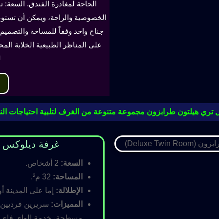
الحاجة لمغادرة الفندق. السعة: ت
جناح واحد وفقاً للمساحة والتصميم. 
على المناظر الطبيعية الخلابة الم
ل
 تري هيلتون طرابزون مجموعة متنوعة من الغرف لتلبية احتياجات النز
غرفة ديلوكس مزدوجة (oom
السعة:
2 أشخاص.
المساحة:
32 م².
الإطلالة:
إما على المدينة أو
المميزات:
سريرين فرديين أ
مسطحة، خدمة الواي فاي ال