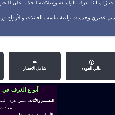
يارًا مثاليًا بغرفه الواسعة وإطلالاته الخلابة على البحر
ميم عصري وخدمات راقية تناسب العائلات والأزواج وروا
عالي الجودة
شامل الافطار
أنواع الغرف في 
التصميم والأثاث:
تتميز الغرف القي
مع أثاث
الأساسيات:
تحتوي على سرير مري