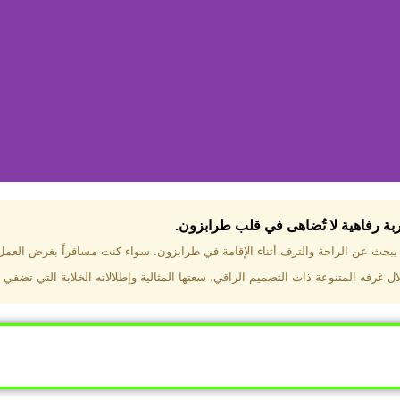
جربة رفاهية لا تُضاهى في قلب طرابزون.​
تختار فندق دبل تري هيلتون طرا
ن يبحث عن الراحة والترف أثناء الإقامة في طرابزون. سواء كنت مسافراً بغرض العم
 غرفه المتنوعة ذات التصميم الراقي، سعتها المثالية وإطلالاته الخلابة التي تضفي 
ب طرابزون بالقرب من أهم المعالم السياحية. إطلالات ساحرة عل
. مرافق متكاملة تشمل مسبحًا داخليًا، سبا، صالة ألعاب رياضية، 
Click Here