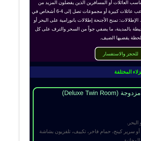
ناسب العائلات أو المسافرين الذين يفضلون المزيد من
الخصوصية والراحة، ويمكن أن تستوعب عائلات كبيرة أو مجموعات تصل إلى 4-6 أشخاص في
الإطلالات: تمنح الأجنحة إطلالات بانورامية على البحر أو
حيطة بالمدينة، ما يضفي جواً من السحر والترف على كل
حظة يقضيها الضيف.
للحجز والاستفسار
لاء المختلفة
Deluxe Twin R)
 البحر.
و سرير كينج، حمام فاخر، تكييف، تلفزيون بشاشة
مجانية.