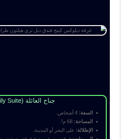
جناح العائلة (Family Suite)
السعة:
4 أشخاص.
المساحة:
68 م².
الإطلالة:
على البحر أو المدينة.
المميزات:
غرفة نوم رئيسية + غرفة معيشة مع أس