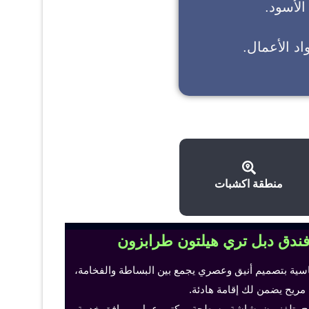
 الأسود.
د الأعمال.
منطقة اكشبات
فندق دبل تري هيلتون طرابزون
اسية بتصميم أنيق وعصري يجمع بين البساطة والفخامة،
 مريح يضمن لك إقامة هادئة.
ح، تلفزيون بشاشة مسطحة، مكتب عمل ومرافق خدمة