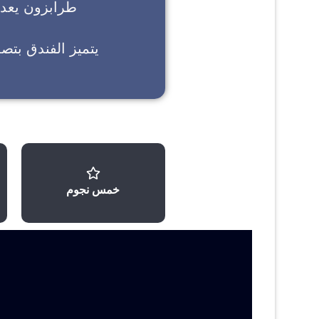
طرابزون
يعد خ
يتميز الفندق بتص
خمس نجوم