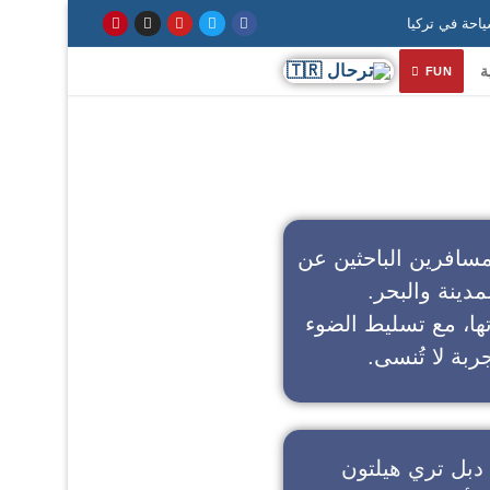
ة
FUN
سافرين الباحثين عن
مدينة والبحر.
تها، مع تسليط الضوء
ربة لا تُنسى.
دبل تري هيلتون