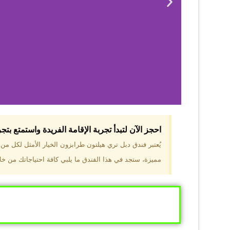
احجز الآن لتبدأ تجربة الإقامة الفريدة واستمتع بت
لماذا 
يُعتبر فندق دبل تري هيلتون طرابزون الخيار الأمثل لكل م
مميزة، ستجد في هذا الفندق ما يلبي كافة احتياجاتك من خلال
موقع مميز في قل
والجبال الخضراء