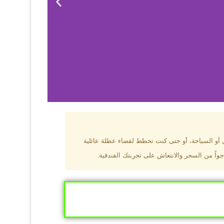
بزون؟
ل أو السياحة، أو حتى كنت تخطط لقضاء عطلة عائلية
جواً من السحر والانتعاش على تجربتك الفندقية.
ى البحر الأسود
ومطاعم عالمية.