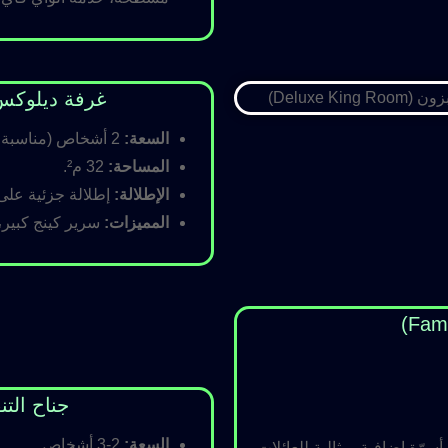
غرفة ديلوكس كينج (Room
السعة:
2 أشخاص (مناسبة للأزواج).
المساحة:
32 م².
الإطلالة:
إطلالة جزئية على ا
المميزات:
سرير كينج كبير،
جناح التنفيذي (ite
السعة:
2-3 أشخاص.
رّة إضافية، مثالية للعائلات.