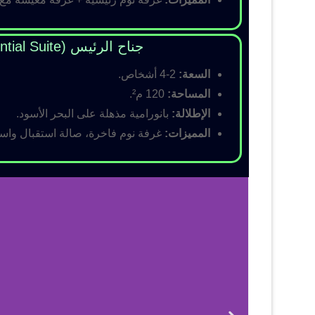
جناح الرئيس (Presidential Suite)
السعة:
2-4 أشخاص.
المساحة:
120 م².
الإطلالة:
بانورامية مذهلة على البحر الأسود.
المميزات:
غرفة نوم فاخرة، صالة استقبال واسع