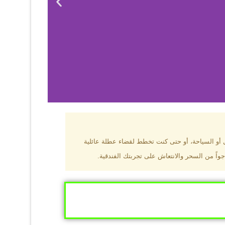
بزون؟
ل أو السياحة، أو حتى كنت تخطط لقضاء عطلة عائلية
جواً من السحر والانتعاش على تجربتك الفندقية.
ى البحر الأسود
ومطاعم عالمية.