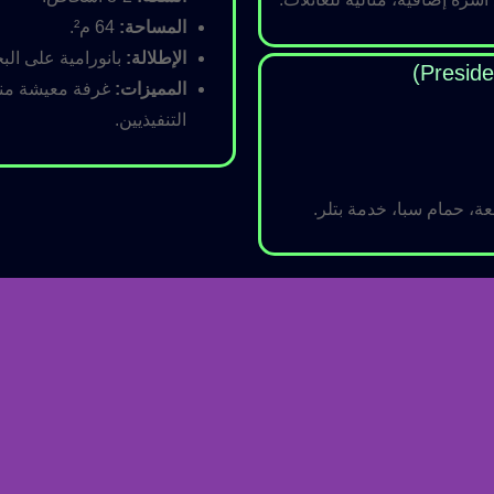
المساحة:
64 م².
الإطلالة:
بانورامية على البح
المميزات:
غرفة معيشة منفص
التنفيذيين.
ة، حمام سبا، خدمة بتلر.