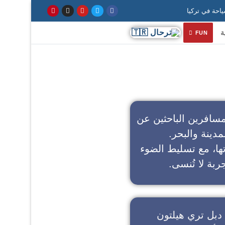
ة
FUN
سافرين الباحثين عن
مدينة والبحر.
تها، مع تسليط الضوء
ربة لا تُنسى.
دبل تري هيلتون