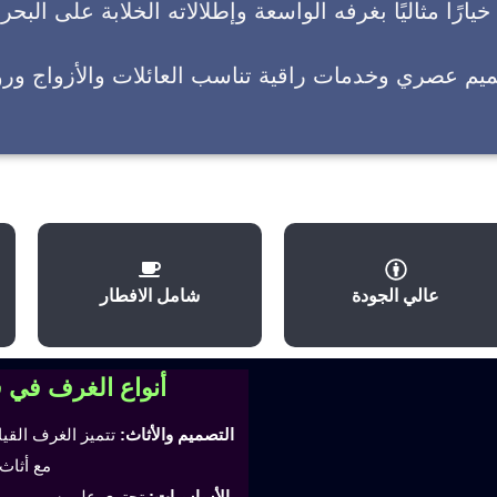
يارًا مثاليًا بغرفه الواسعة وإطلالاته الخلابة على البحر
ميم عصري وخدمات راقية تناسب العائلات والأزواج وروا
عالي الجودة
شامل الافطار
أنواع الغرف في 
التصميم والأثاث:
تتميز الغرف القي
مع أثاث
الأساسيات:
تحتوي على سرير مري