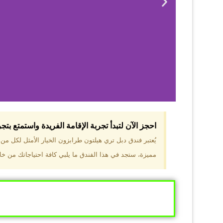
احجز الآن لتبدأ تجربة الإقامة الفريدة واستمتع بت
لماذا 
يُعتبر فندق دبل تري هيلتون طرابزون الخيار الأمثل لكل م
مميزة، ستجد في هذا الفندق ما يلبي كافة احتياجاتك من خلال
موقع مميز في قل
والجبال الخضراء