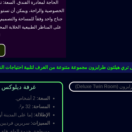
الحاجة لمغادرة الفندق. السعة: ت
جناح واحد وفقاً للمساحة والتصميم. 
على المناظر الطبيعية الخلابة الم
ل
 تري هيلتون طرابزون مجموعة متنوعة من الغرف لتلبية احتياجات النز
غرفة ديلوكس مزدوجة (oom
السعة:
2 أشخاص.
المساحة:
32 م².
الإطلالة:
إما على المدينة أو
المميزات:
سريرين فرديين أ
مسطحة، خدمة الواي فاي ال