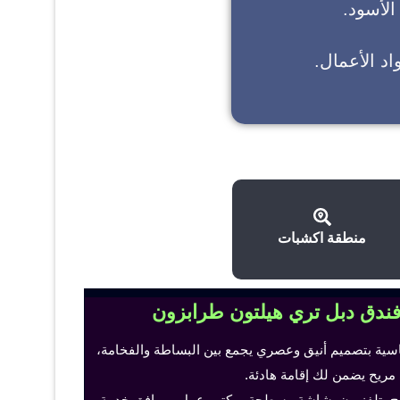
 الأسود.
د الأعمال.
منطقة اكشبات
فندق دبل تري هيلتون طرابزون
اسية بتصميم أنيق وعصري يجمع بين البساطة والفخامة،
 مريح يضمن لك إقامة هادئة.
ح، تلفزيون بشاشة مسطحة، مكتب عمل ومرافق خدمة