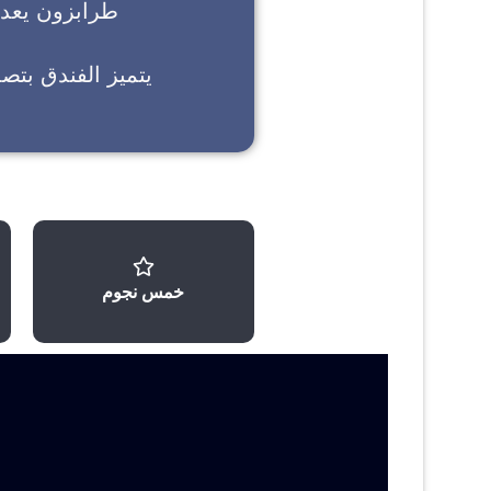
طرابزون
يعد خ
يتميز الفندق بتص
خمس نجوم