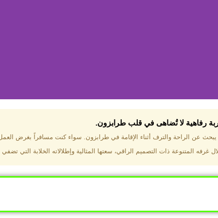
جربة رفاهية لا تُضاهى في قلب طرابزون.​
تختار فندق دبل تري هيلتون طرا
ن يبحث عن الراحة والترف أثناء الإقامة في طرابزون. سواء كنت مسافراً بغرض العم
 غرفه المتنوعة ذات التصميم الراقي، سعتها المثالية وإطلالاته الخلابة التي تضفي 
ب طرابزون بالقرب من أهم المعالم السياحية. إطلالات ساحرة عل
. مرافق متكاملة تشمل مسبحًا داخليًا، سبا، صالة ألعاب رياضية، 
Click Here