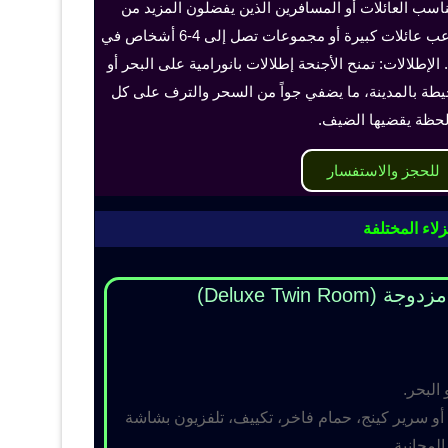
ناسب العائلات أو المسافرين الذين يفضلون المزيد من
الخصوصية والراحة، ويمكن أن تستوعب عائلات كبيرة أو مجموعات تصل إلى 4-6 أشخاص في
الإطلالات: تمنح الأجنحة إطلالات بانورامية على البحر أو
حيطة بالمدينة، ما يضفي جواً من السحر والترف على كل
حظة يقضيها الضيف.
للحجز والاستفسار
لاء المختلفة
Deluxe Twin R)
 البحر.
و سرير كينج، حمام فاخر، تكييف، تلفزيون بشاشة
مجانية.