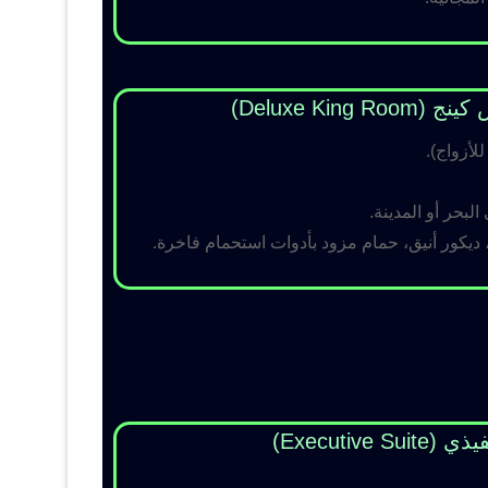
Deluxe King )
لبحر أو المدينة.
 ديكور أنيق، حمام مزود بأدوات استحمام فاخرة.
Executive Su)