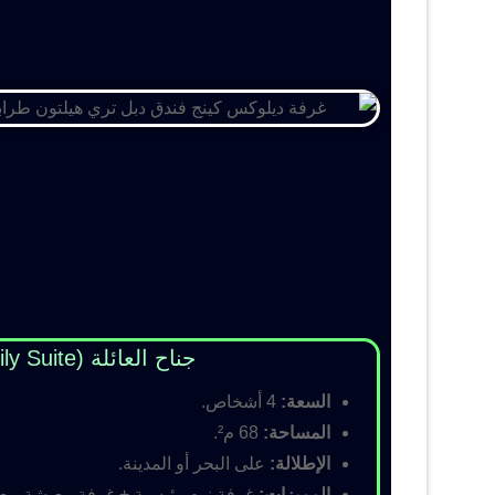
جناح العائلة (Family Suite)
السعة:
4 أشخاص.
المساحة:
68 م².
الإطلالة:
على البحر أو المدينة.
المميزات:
غرفة نوم رئيسية + غرفة معيشة مع أس