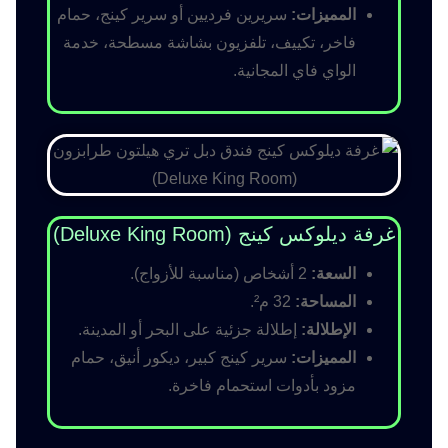
المميزات:
سريرين فرديين أو سرير كينج، حمام
فاخر، تكييف، تلفزيون بشاشة مسطحة، خدمة
الواي فاي المجانية.
غرفة ديلوكس كينج (Deluxe King Room)
السعة:
2 أشخاص (مناسبة للأزواج).
المساحة:
32 م².
الإطلالة:
إطلالة جزئية على البحر أو المدينة.
المميزات:
سرير كينج كبير، ديكور أنيق، حمام
مزود بأدوات استحمام فاخرة.