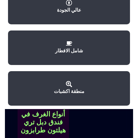
عالي الجودة
شامل الافطار
منطقة اكشبات
أنواع الغرف في
فندق دبل تري
هيلتون طرابزون