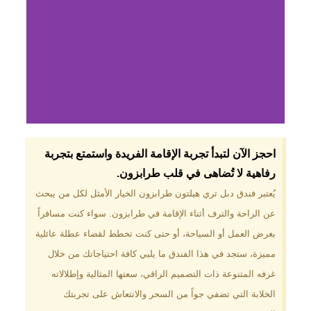
لماذا تختار فندق دبل
احجز الآن لتبدأ تجربة الإقامة الفريدة واستمتع بتجربة
تري هيلتون
رفاهية لا تُضاهى في قلب طرابزون.​
طرابزون؟
يُعتبر فندق دبل تري هيلتون طرابزون الخيار الأمثل لكل من يبحث
عن الراحة والترف أثناء الإقامة في طرابزون. سواء كنت مسافراً
موقع مميز في قلب طرابزون بالقرب
من أهم المعالم السياحية. إطلالات
بغرض العمل أو السياحة، أو حتى كنت تخطط لقضاء عطلة عائلية
ساحرة على البحر الأسود والجبال
مميزة، ستجد في هذا الفندق ما يلبي كافة احتياجاتك من خلال
الخضراء. مرافق متكاملة تشمل
مسبحًا داخليًا، سبا، صالة ألعاب
غرفه المتنوعة ذات التصميم الراقي، سعتها المثالية وإطلالاته
رياضية، ومطاعم عالمية.
الخلابة التي تضفي جواً من السحر والانتعاش على تجربتك