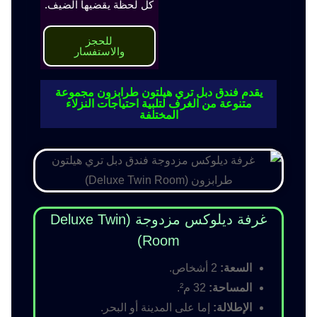
كل لحظة يقضيها الضيف.
للحجز
والاستفسار
يقدم فندق دبل تري هيلتون طرابزون مجموعة
متنوعة من الغرف لتلبية احتياجات النزلاء
المختلفة
غرفة ديلوكس مزدوجة (Deluxe Twin
Room)
السعة:
2 أشخاص.
المساحة:
32 م².
الإطلالة:
إما على المدينة أو البحر.