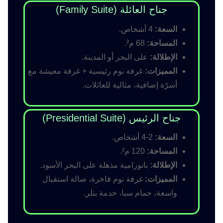
جناح العائلة (Family Suite)
السعة:
4 أشخاص.
المساحة:
68 م².
الإطلالة:
على البحر أو المدينة.
المميزات:
غرفة نوم رئيسية + غرفة معيشة مع
أسرّة إضافية، مثالية للعائلات.
جناح الرئيس (Presidential Suite)
السعة:
2-4 أشخاص.
المساحة:
120 م².
الإطلالة:
بانورامية مذهلة على البحر الأسود.
المميزات:
غرفة نوم فاخرة، صالة استقبال
واسعة، حمام سبا، خدمة بتلر.