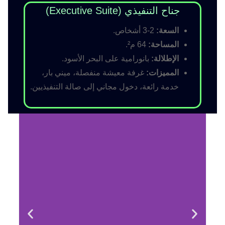
جناح التنفيذي (Executive Suite)
السعة:
2-3 أشخاص.
المساحة:
64 م².
الإطلالة:
بانورامية على البحر الأسود.
المميزات:
غرفة معيشة منفصلة، ميني بار،
خدمة رائعة، دخول مجاني إلى صالة التنفيذيين.