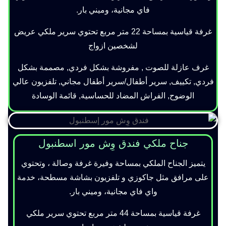
فاي مجانية، وميني بار.
غرفة قياسية بمساحة 22 متر مربع تحتوي سرير ملكي عريض
لشخصين ازواج
غرف عازلة للصوت , مفروشة بشكل فردي, مصممة بشكل
فردي, تكييف, سرير أطفال/سرير أطفال مجاني, تلفزيون عالي
الوضوح, الفراش المضاد للحساسية, قائمة الوسادة
جناح ملكي فندق وِش مور اسطنبول
يتميز الجناح الملكي بمساحة وفيرة غرفة وصالة ، وتحتوي
على مرافق مثل جاكوزي و تلفزيون بشاشة مسطحة، خدمة
واي فاي مجانية، وميني بار.
غرفة قياسية بمساحة 44 متر مربع تحتوي سرير ملكي