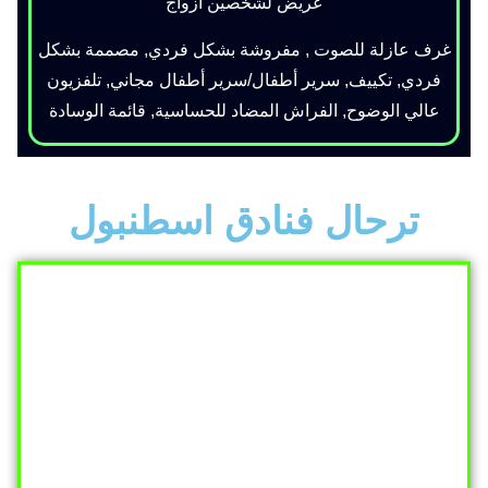
عريض لشخصين ازواج
غرف عازلة للصوت , مفروشة بشكل فردي, مصممة بشكل
فردي, تكييف, سرير أطفال/سرير أطفال مجاني, تلفزيون
عالي الوضوح, الفراش المضاد للحساسية, قائمة الوسادة
ترحال فنادق اسطنبول