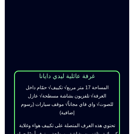
غرفة عائلية ليدي دايانا
المساحة 17 متر مربع√ تكييف√ حمّام داخل
الغرفة√ تلفزيون بشاشة مسطحة√ عازل
للصوت√ واي فاي مجاناً√ موقف سيارات
(رسوم
إضافية)
تحتوي هذه الغرف المتصلة على تكييف هواء وغلاية
كهربائية وتلفزيون بشاشة مسطحة. ويتوفر أيضًا حمام