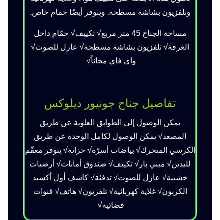
وتلفزيون بشاشة مسطحة. ويتوفر أيضًا حمام خاص.
مساحة الجناح 45 متر مربع√ تكييف√ حمّام داخل
الغرفة√ تلفزيون بشاشة مسطحة√ عازل للصوت√
واي فاي مجاناً√
تفاصيل جناح جونيور ديلوكس
يمكن الوصول إلى الطوابق العلوية عن طريق
المصعد√ يمكن الوصول لكامل الوحدة عن طريق
الكرسي المتحرك√ بياضات أسرّة√ خزانة√ يتوفر معقّم
لليدين√ ميني بار√ تكييف√ صندوق أمانات√ أرضيات
خشبية√ عازل للصوت√ تدفئة√ كاشف أول أكسيد
الكربون√ غلاية كهربائية√ تلفزيون√ هاتف√ قنوات
فضائية√