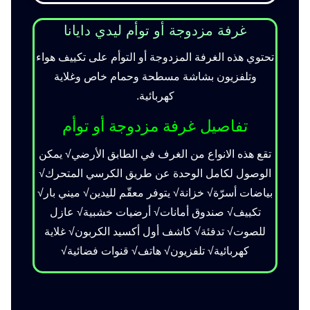
غرفة مزدوجة أو توأم ليدي دايانا
تحتوي هذه الغرفة المزدوجة أو التوأم على تكييف هواء
وتلفزيون بشاشة مسطحة وحمام خاص وغلاية
كهربائية.
تفاصيل غرفة مزدوجة أو توأم
تقع هذه الانواع من الغرف في الطابق الأرضي√ يمكن
الوصول لكامل الوحدة عن طريق الكرسي المتحرك√
بياضات أسرّة√ خزانة√ يتوفر معقّم لليدين√ ميني بار√
تكييف√ صندوق أمانات√ أرضيات خشبية√ عازل
للصوت√ تدفئة√ كاشف أول أكسيد الكربون√ غلاية
كهربائية√ تلفزيون√ هاتف√ قنوات فضائية√