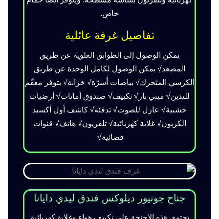
خاص.
تفاصيل غرفة عائلية
يمكن الوصول إلى الطوابق العلوية عن طريق
المصعد√ يمكن الوصول لكامل الوحدة عن طريق
الكرسي المتحرك√ بياضات أسرّة√ خزانة√ يتوفر معقّم
لليدين√ ميني بار√ تكييف√ صندوق أمانات√ أرضيات
خشبية√ عازل للصوت√ تدفئة√ كاشف أول أكسيد
الكربون√ غلاية كهربائية√ تلفزيون√ هاتف√ قنوات
فضائية√
جناح جونيور ديلوكس فندق ليدي دايانا
تحتوي هذه الاجنحة على تكييف هواء وغلاية كهربائية