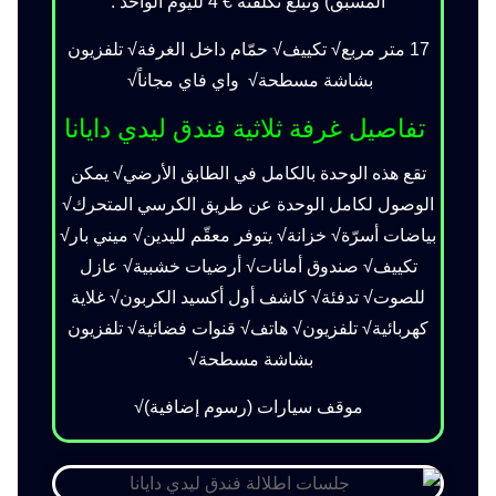
المسبق) وتبلغ تكلفته € 4 لليوم الواحد .
17 متر مربع√ تكييف√ حمّام داخل الغرفة√ تلفزيون
بشاشة مسطحة√ واي فاي مجاناً√
تفاصيل غرفة ثلاثية فندق ليدي دايانا
تقع هذه الوحدة بالكامل في
الطابق الأرضي√
يمكن
الوصول لكامل الوحدة عن طريق الكرسي المتحرك√
بياضات أسرّة√ خزانة√ يتوفر معقّم لليدين√ ميني بار√
تكييف√ صندوق أمانات√ أرضيات خشبية√ عازل
للصوت√ تدفئة√ كاشف أول أكسيد الكربون√ غلاية
كهربائية√ تلفزيون√ هاتف√ قنوات فضائية√ تلفزيون
بشاشة مسطحة√
موقف سيارات
(رسوم إضافية)√