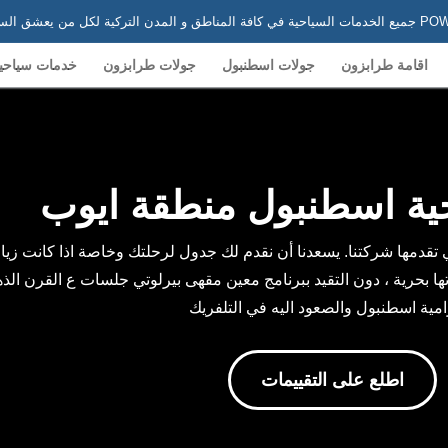
 في تركيا
اقامة طرابزون
جولات اسطنبول
جولات طرابزون
خدمات سياحي
ية اسطنبول منطقة ايوب
قدمها شركتنا. يسعدنا أن نقدم لك جدول لرحلتك وخاصة اذا كانت زيار
تها بحرية ، دون التقيد ببرنامج معين مقهى بيرلوتي جلسات ع القرن ال
امية اسطنبول والصعود اليه في التلفريك
اطلع على التقييمات