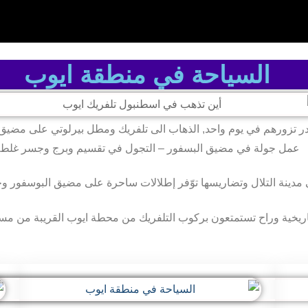
السياحة في منطقة ايوب
در تزورهم في يوم واحد,
الذهاب الى تلفريك ومطل بيرلوتي على مضيق ا
عمل جولة في مضيق البسفور – التجول في تقسيم وبرج وجسر غلط
مدينة التلال وتضاريسها توّفر إطلالات ساحرة على مضيق البوسفور وخ
اريخية وراح تستمتعون بركوب التلفريك من محطة ايوب القريبة من مسج