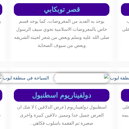
قصر توبكابي
ب
يوجد به العديد من المعروضات، كما يوجد قسم
ي
على
خاص بالمعروضات الاسلامية تحوي سيف الرسول
صلى الله عليه وسلم وبعض من شعر لحيته الشريفه
وبعض من سيوف الصحابة
دولفيناريوم اسطنبول
على
اسطنبول دولفيناريوم (عرض الدلافين ) لا شك ان
يمه
العرض جميل جدا ومميز. دلافين كبيرة واخرى
س
صغيرة ثم الفقمة باسلوب فكاهي .